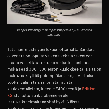
Kaapeli kiinnittyy molempiin kuppeihin 3,5 millimetrin
liittimellä.
Tätä hämmästelyäni lukuun ottamatta Sundara
Silveristä on lopulta vaikeaa keksiä rakenteen
osalta valitettavaa, koska se tuntuu hintansa
mukaisesti 300–500 euron kuulokkeelta ja sitä on
mukavaa käyttää pidempiäkin aikoja. Vertailun
vuoksi valmistajan monista muista
kuulokemalleista, kuten HE400se:stä ja
Edition
XS
:stä, tuttu sankarakenne ei ole
laatuvaikutelmaltaan yhtä hyvä. Näissä
kuulokkeissa on myös kovempi ja epämukavampi