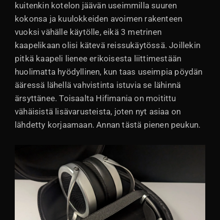
kuitenkin kotelon jäävän useimmilla suuren
kokonsa ja kuulokkeiden avoimen rakenteen
vuoksi vähälle käytölle, eikä 3 metrinen
kaapelikaan olisi kätevä reissukäytössä. Joillekin
pitkä kaapeli lienee erikoisesta liittimestään
huolimatta hyödyllinen, kun taas useimpia pöydän
ääressä lähellä vahvistinta istuvia se lähinnä
ärsyttänee. Toisaalta Hifimania on moitittu
vähäisistä lisävarusteista, joten nyt asiaa on
lähdetty korjaamaan. Annan tästä pienen peukun.