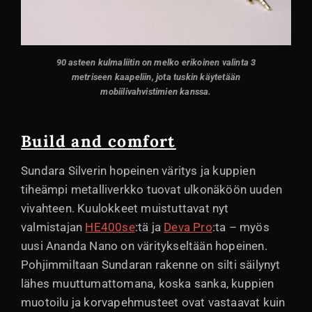
90 asteen kulmaliitin on melko erikoinen valinta 3
metriseen kaapeliin, jota tuskin käytetään
mobiilivahvistimien kanssa.
Build and comfort
Sundara Silverin hopeinen väritys ja kuppien
tiheämpi metalliverkko tuovat ulkonäköön uuden
vivahteen. Kuulokkeet muistuttavat nyt
valmistajan
HE400se
:tä ja
Deva Pro
:ta – myös
uusi Ananda Nano on väritykseltään hopeinen.
Pohjimmiltaan Sundaran rakenne on silti säilynyt
lähes muuttumattomana, koska sanka, kuppien
muotoilu ja korvapehmusteet ovat vastaavat kuin