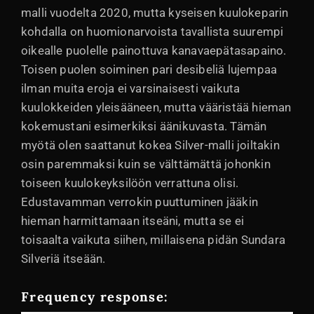
malli vuodelta 2020, mutta kyseisen kuulokeparin
kohdalla on huomionarvoista tavallista suurempi
oikealle puolelle painottuva kanavaepätasapaino.
Toisen puolen soiminen pari desibeliä lujempaa
ilman muita eroja ei varsinaisesti vaikuta
kuulokkeiden yleisääneen, mutta vääristää hieman
kokemustani esimerkiksi äänikuvasta. Tämän
myötä olen saattanut kokea Silver-malli joiltakin
osin paremmaksi kuin se välttämättä johonkin
toiseen kuulokeyksilöön verrattuna olisi.
Edustavamman verrokin puuttuminen jääkin
hieman harmittamaan itseäni, mutta se ei
toisaalta vaikuta siihen, millaisena pidän Sundara
Silveriä itseään.
Frequency response: