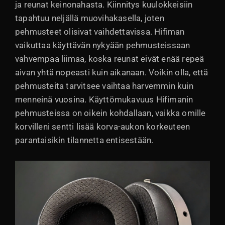
ja reunat keinonahasta. Kiinnitys kuulokkeisiin
tapahtuu neljällä muovihakasella, joten
pehmusteet olisivat vaihdettavissa. Hifiman
vaikuttaa käyttävän nykyään pehmusteissaan
vahvempaa liimaa, koska reunat eivät enää repeä
aivan yhtä nopeasti kuin aikanaan. Voikin olla, että
pehmusteita tarvitsee vaihtaa harvemmin kuin
menneinä vuosina. Käyttömukavuus Hifimanin
pehmusteissa on oikein kohdallaan, vaikka omille
korvilleni sentti lisää korva-aukon korkeuteen
parantaisikin tilannetta entisestään.