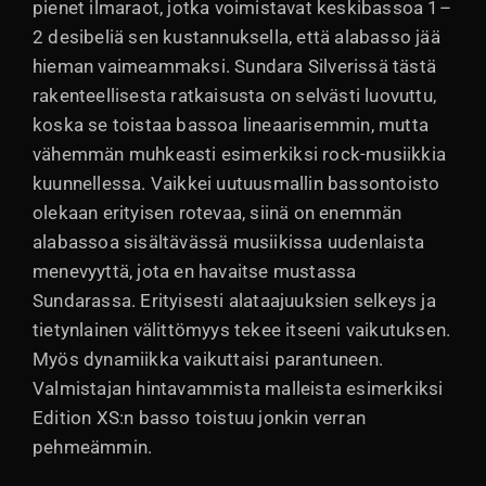
pienet ilmaraot, jotka voimistavat keskibassoa 1–
2 desibeliä sen kustannuksella, että alabasso jää
hieman vaimeammaksi. Sundara Silverissä tästä
rakenteellisesta ratkaisusta on selvästi luovuttu,
koska se toistaa bassoa lineaarisemmin, mutta
vähemmän muhkeasti esimerkiksi rock-musiikkia
kuunnellessa. Vaikkei uutuusmallin bassontoisto
olekaan erityisen rotevaa, siinä on enemmän
alabassoa sisältävässä musiikissa uudenlaista
menevyyttä, jota en havaitse mustassa
Sundarassa. Erityisesti alataajuuksien selkeys ja
tietynlainen välittömyys tekee itseeni vaikutuksen.
Myös dynamiikka vaikuttaisi parantuneen.
Valmistajan hintavammista malleista esimerkiksi
Edition XS:n basso toistuu jonkin verran
pehmeämmin.