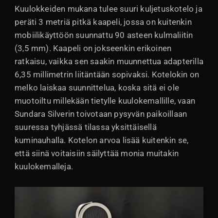
Kuulokkeiden mukana tulee suuri kuljetuskotelo ja
peräti 3 metriä pitkä kaapeli, jossa on kuitenkin
mobiilikäyttöön suunnattu 90 asteen kulmaliitin
(3,5 mm). Kaapeli on jokseenkin erikoinen
ratkaisu, vaikka sen saakin muunnettua adapterilla
6,35 millimetrin liitäntään sopivaksi. Kotelokin on
melko laiskaa suunnittelua, koska sitä ei ole
muotoiltu millekään tietylle kuulokemallille, vaan
Sundara Silverin toivotaan pysyvän paikoillaan
suuressa tyhjässä tilassa yksittäisellä
kuminauhalla. Kotelon arvoa lisää kuitenkin se,
että siinä voitaisiin säilyttää monia muitakin
kuulokemalleja.