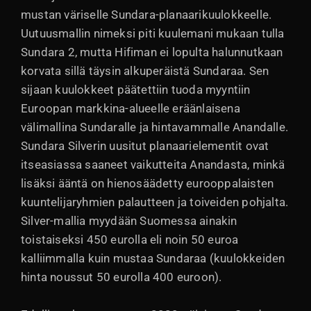
mustan väriselle Sundara-planaarikuulokkeelle.
Uutuusmallin nimeksi piti kuulemani mukaan tulla
Sundara 2, mutta Hifiman ei lopulta halunnutkaan
korvata sillä täysin alkuperäistä Sundaraa. Sen
sijaan kuulokkeet päätettiin tuoda myyntiin
Euroopan markkina-alueelle eräänlaisena
välimallina Sundaralle ja hintavammalle Anandalle.
Sundara Silverin uusitut planaarielementit ovat
itseasiassa saaneet vaikutteita Anandasta, minkä
lisäksi ääntä on hienosäädetty eurooppalaisten
kuuntelijaryhmien palautteen ja toiveiden pohjalta.
Silver-mallia myydään Suomessa ainakin
toistaiseksi 450 eurolla eli noin 50 euroa
kalliimmalla kuin mustaa Sundaraa (kuulokkeiden
hinta noussut 50 eurolla 400 euroon).