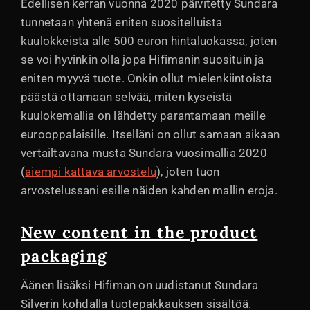
Edellisen kerran vuonna 2020 päivitetty Sundara
tunnetaan yhtenä eniten suositelluista
kuulokkeista alle 500 euron hintaluokassa, joten
se voi hyvinkin olla jopa Hifimanin suosituin ja
eniten myyvä tuote. Onkin ollut mielenkiintoista
päästä ottamaan selvää, miten kyseistä
kuulokemallia on lähdetty parantamaan meille
eurooppalaisille. Itselläni on ollut samaan aikaan
vertailtavana musta Sundara vuosimallia 2020
(
aiempi kattava arvostelu
), joten tuon
arvostelussani esille näiden kahden mallin eroja.
New content in the product
packaging
Äänen lisäksi Hifiman on uudistanut Sundara
Silverin kohdalla tuotepakkauksen sisältöä.