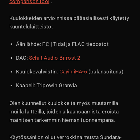
comparison tool
.
Kuulokkeiden arvioinnissa pääasiallisesti käytetty
kuuntelulaitteisto:
Äänilähde: PC | Tidal ja FLAC-tiedostot
DAC:
Schiit Audio Bifrost 2
Kuulokevahvistin:
Cayin iHA-6
(balansoituna)
Kaapeli: Tripowin Granvia
Olen kuunnellut kuulokkeita myös muutamilla
muilla laitteilla, joiden aikaansaamista eroista
mainitsen tarkemmin hieman tuonnempana.
Käytössäni on ollut verrokkina musta Sundara-