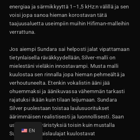
energiaa ja särmikkyyttä 1–1,5 kHz:n välillä ja sen
voisi jopa sanoa hieman korostavan tätä
taajuusaluetta useimpiin muihin Hifiman-malleihin
verrattuna.
Jos aiempi Sundara sai helposti jalat vipattamaan
tietynlaisella räväkkyydellään, Silver-malli on
mielestäni vieläkin innostavampi. Musta malli
kuulostaa sen rinnalla jopa hieman pehmeältä ja
verhoutuneelta. Etenkin vokalistin ääni jää
ohuemmaksi ja äänikuvassa vähemmän tarkasti
rajatuksi ikään kuin tilaan leijumaan. Sundara
Silver puolestaan toistaa laulusuoritukset
äärimmäisen realistisesti ja luonnollisesti. Saan
usein kylmiä väristyksiä toisin kuin mustalla
EN
Sundaralla. Naislaulajat kuulostavat