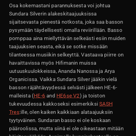
Osa kokemastani parannuksesta voi johtua
Sundara Silverin alakeskitaajuuksissa
sijaitsevasta pienestä notkosta, joka saa basson
pysymään täydellisesti omalla reviirillään. Basso
pomppaa aina miellyttävän selkeästi esiin muiden
taajuuksien seasta, eikä se sotke missään
tilanteessa musiikin selkeyttä. Vastaava piirre on
havaittavissa myös Hifimanin muissa
uutuuskuulokkeissa, Ananda Nanossa ja Arya
Organicissa. Vaikka Sundara Silver jääkin vielä
basson räjähtävyydessä selvästi jälkeen HE-6-
malleista (
HE-6
and
HE6se V2
) ja toiston
tukevuudessa kakkoseksi esimerkiksi
SASH
Tres
:ille, olen kaiken kaikkiaan alataajuuksiin
tyytyväinen. Sundaran basso ei ole koskaan
pääroolissa, mutta siinä ei ole oikeastaan mitään