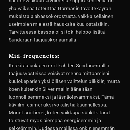
häiritsevääkään. Avoimella kuppirakenteella on
yhä vaikeaa toteuttaa Harmanin tavoitekäyrän
mukaista alabassokorostusta, vaikka sellainen
useimpien mielestä hauskalta kuulostaisikin.
Tarvittaessa bassoa olisi toki helppo lisätä
Sundaraan taajuuskorjaamalla.
Mid-frequencies:
Keskitaajuuksien erot kahden Sundara-mallin
taajuusvasteissa voisivat mennä mittaamieni
kuulokeparien yksilöllisen vaihtelun piikkiin, mutta
koen kuitenkin Silver-mallin ääneltään
luonnollisemmaksi ja läsnäolevammaksi. Tämä
käy ilmi esimerkiksi vokalistia kuunnellessa.
Monet soittimet, kuten vaikkapa sähkökitarat
toistuvat myös aiempaa energisemmin ja
selkeämmin. Uudessa mallissa onkin enemmän