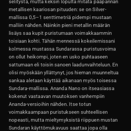
selitystä, mutta keksin lopulta mitata pääpannan
metallisen kaariosan pituuden: se on Silver-
mallissa 0,5–1 senttimetriä pidempi mustaan
malliin nähden. Näinkin pieni metallin määrän
lisäys saa kupit puristumaan voimakkaammin
toisiaan kohti. Tähän mennessä kokeilemissani
kolmessa mustassa Sundarassa puristusvoima
on ollut heikompi, joten en usko puhtaaseen
sattumaan eli toisin sanoen laadunvaihteluun. En
olisi myöskään yllättynyt, jos hieman muunneltua
sankaa aletaan käyttää aikanaan myös toisessa
Sundara-mallissa. Ananda Nano on itseasiassa
kokenut vastaavan muutoksen vanhempiin
Ananda-versioihin nähden. Itse totun
voimakkaampaan puristukseen suhteellisen
nopeasti, mutta mieltymyksistä riippuen mustan
Sundaran käyttömukavuus saattaa jopa olla