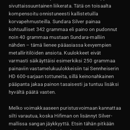
sivuttaissuuntainen liikerata. Tätä on toisaalta
kompensoitu onnistuneesti kallistetuilla
korvapehmusteilla. Sundara Silver painaa
kohtuulliset 342 grammaa eli paino on pudonnut
noin 40 grammaa mustaan Sundara-malliin
nähden – tämä lienee pääasiassa kevyempien
metalliritilöiden ansiota. Kuulokkeet eivät
varmasti säikäyttäisi esimerkiksi 250 grammaa
painaviin vastamelukuulokkeisiin tai Sennheiserin
HD 600-sarjaan tottuneita, sillä keinonahkainen
pääpanta jakaa painon tasaisesti ja tuntuu lisäksi
hyvältä päätä vasten.
Melko voimakkaaseen puristusvoimaan kannattaa
silti varautua, koska Hifiman on lisännyt Silver-
mallissa sangan jäykkyyttä. Etsin tähän pitkään