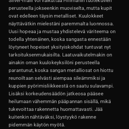
Silver-malli voi vaikuttaa Hifimanin tuotekuvien
perusteella jokseenkin muoviselta, mutta kupit
ovat edelleen täysin metalliset. Kuulokkeet
näyttävätkin mielestäni paremmalta luonnossa.
Uusi hopeaa ja mustaa yhdistelevä väriteema on
todella yhtenäinen, koska sangasta ennestään
löytyneet hopeiset yksityiskohdat tuntuvat nyt
tarkoituksenmukaisilta. Laatuvaikutelmakin on
ainakin oman kuulokeyksilöni perusteella
parantunut, koska sangan metalliosat on hiottu
reunoiltaan selvästi aiempaa sileämmiksi ja
kuppien pyörimisliikkeestä on saatu sulavampi.
Lisäksi korkeudensäädön jatkeosa pääsee
heilumaan vähemmän pääpannan sisällä, mikä
tukevoittaa rakennetta huomattavasti. Jää
kuitenkin nähtäväksi, löystyykö rakenne
pidemmän käytön myötä.