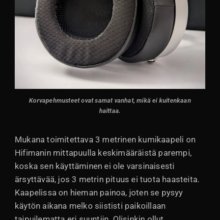
Korvapehmusteet ovat samat vanhat, mikä ei kuitenkaan
haittaa.
Mukana toimitettava 3 metrinen kumikaapeli on
Hifimanin mittapuulla keskimääräistä parempi,
koska sen käyttäminen ei ole varsinaisesti
ärsyttävää, jos 3 metrin pituus ei tuota haasteita.
Kaapelissa on hieman painoa, joten se pysyy
käytön aikana melko siististi paikoillaan
taipuilematta eri suuntiin. Olisinkin ollut