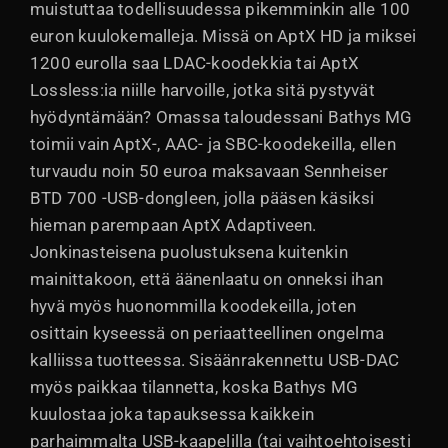
muistuttaa todellisuudessa pikemminkin alle 100
euron kuulokemalleja. Missä on AptX HD ja miksei
1200 eurolla saa LDAC-koodekkia tai AptX
Lossless:ia niille harvoille, jotka sitä pystyvät
hyödyntämään? Omassa taloudessani Bathys MG
toimii vain AptX-, AAC- ja SBC-koodekeilla, ellen
turvaudu noin 50 euroa maksavaan Sennheiser
BTD 700 -USB-dongleen, jolla pääsen käsiksi
hieman parempaan AptX Adaptiveen.
Jonkinasteisena puolustuksena kuitenkin
mainittakoon, että äänenlaatu on onneksi ihan
hyvä myös huonommilla koodekeilla, joten
osittain kyseessä on periaatteellinen ongelma
kalliissa tuotteessa. Sisäänrakennettu USB-DAC
myös paikkaa tilannetta, koska Bathys MG
kuulostaa joka tapauksessa kaikkein
parhaimmalta USB-kaapelilla (tai vaihtoehtoisesti