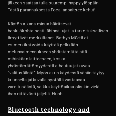
jälkeen saattaa tulla suurempi hyppy ylöspäin.
Tästä parannuksesta Focal ansaitsee kehut!
Käytön aikana minua häiritsevät
henkilökohtaisesti lähinnä lujat ja tarkoituksellisen
ärsyttävät merkkiäänet. Bathys MG:tä ei
esimerkiksi voida käyttää pelkkään
melunvaimennukseen yhdistämättä sitä
mihinkään laitteeseen, koska
yhdistämättömyydestä aiheutuu jatkuvaa
”valitusääntä”. Myös akun käydessä vähiin täytyy
kuunnella jatkuvalla syötöllä vastaavaa
varoitusääntä, vaikka käyttöaikaa olisikin vielä
ihan riittävästi jäljellä. Huoh.
Bluetooth technology and