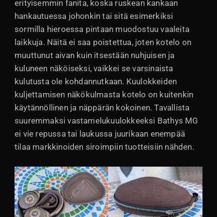
erityisemmin fanita, koska ruskean kankaan
hankautuessa johonkin tai sitä esimerkiksi
sormilla hieroessa pintaan muodostuu vaaleita
laikkuja. Näitä ei saa poistettua, joten kotelo on
muuttunut aivan kuin itsestään nuhjuisen ja
kuluneen näköiseksi, vaikkei se varsinaista
kulutusta ole kohdannutkaan. Kuulokkeiden
kuljettamisen näkökulmasta kotelo on kuitenkin
käytännöllinen ja näppärän kokoinen. Tavallista
suuremmaksi vastamelukuulokkeeksi Bathys MG
ei vie repussa tai laukussa juurikaan enempää
tilaa markkinoiden siroimpiin tuotteisiin nähden.