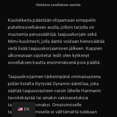
Yleiskuva sovelluksen annista.
Kuulokkeita päästään ohjaamaan simppelin
puhelinsovelluksen avulla, jolloin tarjolla on
muutamia perussäätöjä, taajuuskorjain sekä
Mimi-kuulotesti, jolla ääntä voidaan hienosäätää
vielä lisää taajuuskorjaamisen jälkeen. Kuppien
ulkoreunaan sijoitetut ledit olen kytkenyt
sovelluksen kautta ensimmäisenä pois päältä.
Taajuuskorjaimen tärkeimpänä ominaisuutena
pidän listalta löytyvää Dynamic-äänitilaa, joka
säätää taajuusvasteen varsin lähelle Harmanin
tavoitekäyrää tai ainakin vakioasetuksia
tasapainoisemmaksi. Omatoimiselle
EN
taajuuskorjaamiselle ei välttämättä tulekaan