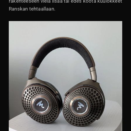
rakenteeseen vielä lisää tai edes koota kuulokkeet
Ranskan tehtaallaan.