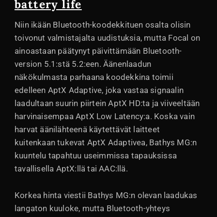
battery life
Niin ikään Bluetooth-koodekkituen osalta olisin
toivonut valmistajalta uudistuksia, mutta Focal on
ainoastaan päätynyt päivittämään Bluetooth-
version 5.1:stä 5.2:een. Äänenlaadun
näkökulmasta parhaana koodekkina toimii
edelleen AptX Adaptive, joka vastaa signaalin
laadultaan suurin piirtein AptX HD:ta ja viiveeltään
harvinaisempaa AptX Low Latency:a. Koska vain
harvat äänilähteenä käytettävät laitteet
kuitenkaan tukevat AptX Adaptivea, Bathys MG:n
kuuntelu tapahtuu useimmissa tapauksissa
tavallisella AptX:llä tai AAC:llä.
Korkea hinta viestii Bathys MG:n olevan laadukas
langaton kuuloke, mutta Bluetooth-yhteys