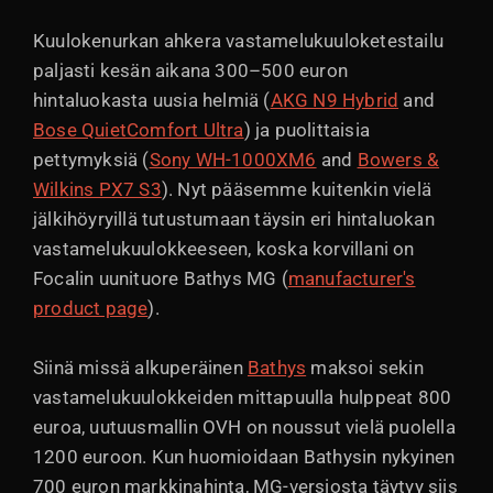
Kuulokenurkan ahkera vastamelukuuloketestailu
paljasti kesän aikana 300–500 euron
hintaluokasta uusia helmiä (
AKG N9 Hybrid
and
Bose QuietComfort Ultra
) ja puolittaisia
pettymyksiä (
Sony WH-1000XM6
and
Bowers &
Wilkins PX7 S3
). Nyt pääsemme kuitenkin vielä
jälkihöyryillä tutustumaan täysin eri hintaluokan
vastamelukuulokkeeseen, koska korvillani on
Focalin uunituore Bathys MG (
manufacturer's
product page
).
Siinä missä alkuperäinen
Bathys
maksoi sekin
vastamelukuulokkeiden mittapuulla hulppeat 800
euroa, uutuusmallin OVH on noussut vielä puolella
1200 euroon. Kun huomioidaan Bathysin nykyinen
700 euron markkinahinta, MG-versiosta täytyy siis