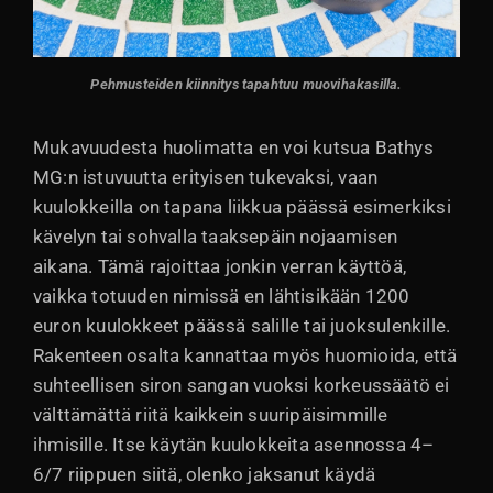
Pehmusteiden kiinnitys tapahtuu muovihakasilla.
Mukavuudesta huolimatta en voi kutsua Bathys
MG:n istuvuutta erityisen tukevaksi, vaan
kuulokkeilla on tapana liikkua päässä esimerkiksi
kävelyn tai sohvalla taaksepäin nojaamisen
aikana. Tämä rajoittaa jonkin verran käyttöä,
vaikka totuuden nimissä en lähtisikään 1200
euron kuulokkeet päässä salille tai juoksulenkille.
Rakenteen osalta kannattaa myös huomioida, että
suhteellisen siron sangan vuoksi korkeussäätö ei
välttämättä riitä kaikkein suuripäisimmille
ihmisille. Itse käytän kuulokkeita asennossa 4–
6/7 riippuen siitä, olenko jaksanut käydä