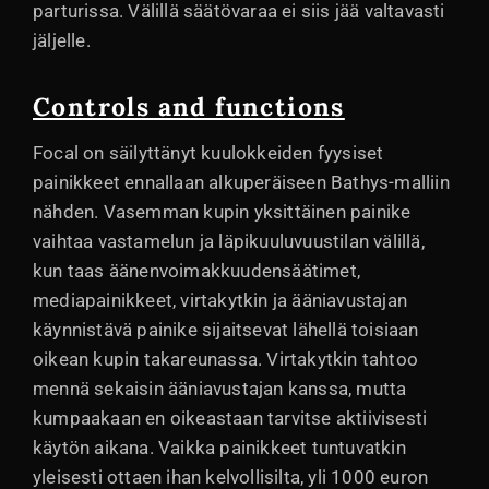
parturissa. Välillä säätövaraa ei siis jää valtavasti
jäljelle.
Controls and functions
Focal on säilyttänyt kuulokkeiden fyysiset
painikkeet ennallaan alkuperäiseen Bathys-malliin
nähden. Vasemman kupin yksittäinen painike
vaihtaa vastamelun ja läpikuuluvuustilan välillä,
kun taas äänenvoimakkuudensäätimet,
mediapainikkeet, virtakytkin ja ääniavustajan
käynnistävä painike sijaitsevat lähellä toisiaan
oikean kupin takareunassa. Virtakytkin tahtoo
mennä sekaisin ääniavustajan kanssa, mutta
kumpaakaan en oikeastaan tarvitse aktiivisesti
käytön aikana. Vaikka painikkeet tuntuvatkin
yleisesti ottaen ihan kelvollisilta, yli 1000 euron