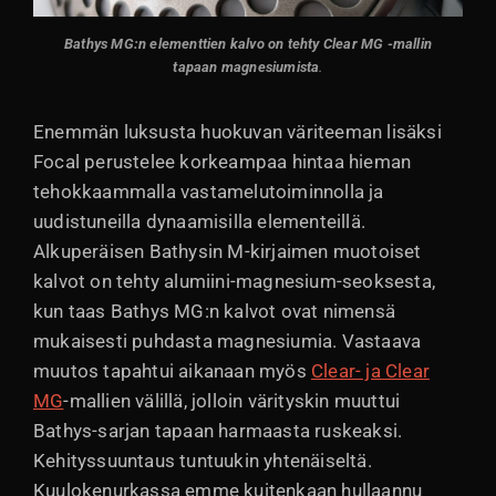
Bathys MG:n elementtien kalvo on tehty Clear MG -mallin
tapaan magnesiumista
.
Enemmän luksusta huokuvan väriteeman lisäksi
Focal perustelee korkeampaa hintaa hieman
tehokkaammalla vastamelutoiminnolla ja
uudistuneilla dynaamisilla elementeillä.
Alkuperäisen Bathysin M-kirjaimen muotoiset
kalvot on tehty alumiini-magnesium-seoksesta,
kun taas Bathys MG:n kalvot ovat nimensä
mukaisesti puhdasta magnesiumia. Vastaava
muutos tapahtui aikanaan myös
Clear- ja Clear
MG
-mallien välillä, jolloin värityskin muuttui
Bathys-sarjan tapaan harmaasta ruskeaksi.
Kehityssuuntaus tuntuukin yhtenäiseltä.
Kuulokenurkassa emme kuitenkaan hullaannu