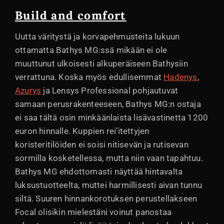
Build and comfort
Uutta väritystä ja korvapehmusteita lukuun
ottamatta Bathys MG:ssä mikään ei ole
muuttunut ulkoisesti alkuperäiseen Bathysiin
verrattuna. Koska myös edullisemmat
Hadenys
,
Azurys
ja Lensys Professional pohjautuvat
samaan perusrakenteeseen, Bathys MG:n ostaja
ei saa tältä osin minkäänlaista lisävastinetta 1200
euron hinnalle. Kuppien rei’itettyjen
koristeritilöiden ei soisi nitisevän ja rutisevan
sormilla kosketellessa, mutta niin vaan tapahtuu.
Bathys MG ehdottomasti näyttää hintavalta
luksustuotteelta, muttei harmillisesti aivan tunnu
siltä. Suuren hinnankorotuksen perustellakseen
Focal olisikin mielestäni voinut panostaa