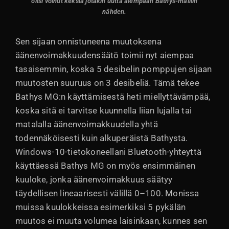
olisi voinut keksiä jotakin uutta aiempaan Bathys-malliin
nähden.
Sen sijaan onnistuneena muutoksena
äänenvoimakkuudensäätö toimii nyt aiempaa
tasaisemmin, koska 5 desibelin pomppujen sijaan
muutosten suuruus on 3 desibeliä. Tämä tekee
Bathys MG:n käyttämisestä heti miellyttävämpää,
koska sitä ei tarvitse kuunnella liian lujalla tai
matalalla äänenvoimakkuudella yhtä
todennäköisesti kuin alkuperäistä Bathysta.
Windows-10-tietokoneellani Bluetooth-yhteyttä
käyttäessä Bathys MG on myös ensimmäinen
kuuloke, jonka äänenvoimakkuus säätyy
täydellisen lineaarisesti välillä 0–100. Monissa
muissa kuulokkeissa esimerkiksi 5 pykälän
muutos ei muuta volumea laisinkaan, kunnes sen