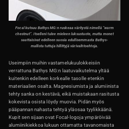
Focal kutsuu Bathys MG:n ruskeaa väritystä nimellä ”warm
chestnut”. Itselleni tulee mieleen luksustuote, mutta monet
saattaisivat edelleen suosia edullisemmasta Bathys-
mallista tuttuja hillittyjä värivaihtoehtoja.
Useimpiin muihin vastamelukuulokkeisiin
verrattuna Bathys MG:n laatuvaikutelma yltää
kuitenkin edelleen korkealle tasolle etenkin
materiaalien osalta. Magnesiumista ja alumiinista
tehty sanka on kestävä, eikä muistakaan rasitusta
kokevista osista löydy muovia. Pidän myös
pääpannan nahasta tehtyä yläosaa tyylikkäänä.
Kupit sen sijaan ovat Focal-logoja ympäröivää
alumiinikiekkoa lukuun ottamatta tavanomaista