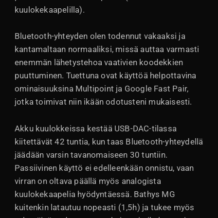
kuulokekaapelilla).
Bluetooth-yhteyden olen todennut vakaaksi ja
kantamaltaan normaaliksi, missä auttaa varmasti
enemmän lähetystehoa vaativien koodekkien
puuttuminen. Tuettuna ovat käyttöä helpottavina
ominaisuuksina Multipoint ja Google Fast Pair,
jotka toimivat niin ikään odotusteni mukaisesti.
Akku kuulokkeissa kestää USB-DAC-tilassa
kiitettävät 42 tuntia, kun taas Bluetooth-yhteydellä
jäädään varsin tavanomaiseen 30 tuntiin.
Passiivinen käyttö ei edelleenkään onnistu, vaan
virran on oltava päällä myös analogista
kuulokekaapelia hyödyntäessä. Bathys MG
kuitenkin latautuu nopeasti (1,5h) ja tukee myös