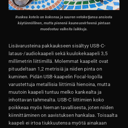
Ruskea kotelo on kokonsa ja suuren vetoketjunsa ansiosta
käytännöllinen, mutta pienenä kauneusvirheenä pintaan
muodostuu valkeita laikkuja.
Lisävarusteina pakkaukseen sisältyy USB-C-
lataus-/audiokaapeli sekä kuulokekaapeli 3,5
millimetrin liittimillä. Molemmat kaapelit ovat
pituudeltaan 1,2 metrisiä ja niiden pinta on
kuminen. Pidän USB-kaapelin Focal-logolla
varustettuja metallisia liittimiä hienoina, mutta
muutoin kaapeli tuntuu melko kankealta ja
inhottavan tahmealta. USB-C liittimien koko
poikkeaa myös hieman tavallisesta, joten niiden
kiinnittäminen on aavistuksen hankalaa. Toisaalta
kaapeli ei irtoa tiukkuutensa myötä ainakaan