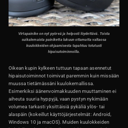
Virtapainike on nyt pyöreä ja helposti löydettävä. Toista
suikalemaista painiketta lukuun ottamatta valtaosa
kuulokkeiden ohjaamisesta tapahtuu totutusti
hipaisutoiminnoilla.
Oikean kupin kylkeen tuttuun tapaan asennetut
hipaisutoiminnot toimivat paremmin kuin missään
muussa tietämässäni kuulokemallissa.
Esimerkiksi äänenvoimakkuuden muuttaminen ei
aiheuta suuria hyppyjä, vaan pystyn nykimään
volumea tarkasti yksittäisiä pykäliä ylös- tai
alaspäin (kokeillut käyttöjärjestelmät: Android,
Windows 10 ja macOS). Muiden kuulokkeiden