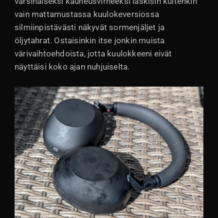
varsinaiseksi kauneusvirheeksi laskisin kuitenkin
vain mattamustassa kuulokeversiossa
silmiinpistävästi näkyvät sormenjäljet ja
öljytahrat. Ostaisinkin itse jonkin muista
värivaihtoehdoista, jotta kuulokkeeni eivät
näyttäisi koko ajan nuhjuiselta.