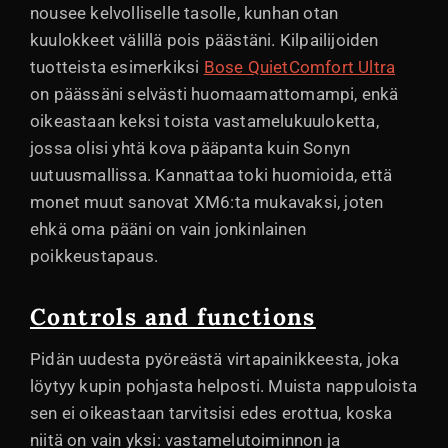
nousee kelvolliselle tasolle, kunhan otan
kuulokkeet välillä pois päästäni. Kilpailijoiden
tuotteista esimerkiksi
Bose QuietComfort Ultra
on päässäni selvästi huomaamattomampi, enkä
oikeastaan keksi toista vastamelukuuloketta,
jossa olisi yhtä kova pääpanta kuin Sonyn
uutuusmallissa. Kannattaa toki huomioida, että
monet muut sanovat XM6:ta mukavaksi, joten
ehkä oma pääni on vain jonkinlainen
poikkeustapaus.
Controls and functions
Pidän uudesta pyöreästä virtapainikkeesta, joka
löytyy kupin pohjasta helposti. Muista nappuloista
sen ei oikeastaan tarvitsisi edes erottua, koska
niitä on vain yksi: vastamelutoiminnon ja