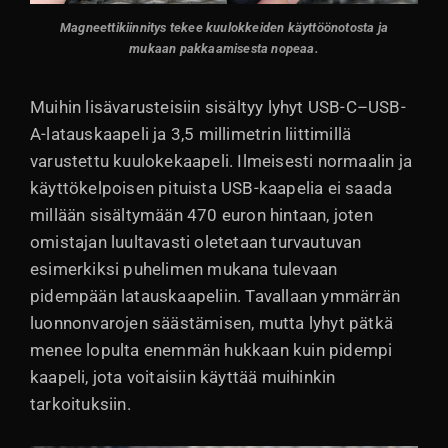
Magneettikiinnitys tekee kuulokkeiden käyttöönotosta ja
mukaan pakkaamisesta nopeaa.
Muihin lisävarusteisiin sisältyy lyhyt USB-C–USB-
A-latauskaapeli ja 3,5 millimetrin liittimillä
varustettu kuulokekaapeli. Ilmeisesti normaalin ja
käyttökelpoisen pituista USB-kaapelia ei saada
millään sisältymään 470 euron hintaan, joten
omistajan luultavasti oletetaan turvautuvan
esimerkiksi puhelimen mukana tulevaan
pidempään latauskaapeliin. Tavallaan ymmärrän
luonnonvarojen säästämisen, mutta lyhyt pätkä
menee lopulta enemmän hukkaan kuin pidempi
kaapeli, jota voitaisiin käyttää muihinkin
tarkoituksiin.