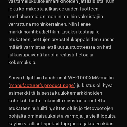
vastamelukuulokemarkkinoiden jättiläisistä. Kun
joku kolmikosta julkaisee uuden tuotteen,
mediahuomio on moniin muihin valmistajiin
verrattuna moninkertainen. Niin lienee
markkinointibudjettikin. Lisäksi testaajille
etukäteen jaettujen arvostelukappaleiden runsas
määrä varmistaa, että uutuustuotteesta on heti
julkaisupäivänä tarjolla reilusti tietoa ja
kokemuksia.
Sonyn hiljattain tapahtunut WH-1000XM6-mallin
(
manufacturer's product page
) julkistus oli hyvä
esimerkki tällaisesta kuulokemarkkinoiden
kohokohdasta. Lukuisilla sivustoilla tuotetta
etukäteen huhuiltiin, sitten oltiin jo tietovuotojen
pohjalta ominaisuuksista varmoja, ja vielä lopulta
käytiin viralliset speksit läpi juurta jaksaen ikään