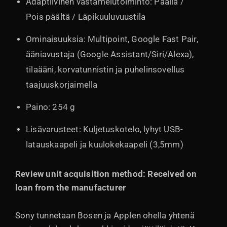
Adaptiivinen vastamelutoiminto: Päällä /
Pois päältä / Läpikuuluvuustila
Ominaisuuksia: Multipoint, Google Fast Pair,
ääniavustaja (Google Assistant/Siri/Alexa),
tilaääni, korvatunnistin ja puhelinsovellus
taajuuskorjaimella
Paino: 254 g
Lisävarusteet: Kuljetuskotelo, lyhyt USB-
latauskaapeli ja kuulokekaapeli (3,5mm)
Review unit acquisition method: Received on
loan from the manufacturer
Sony tunnetaan Bosen ja Applen ohella yhtenä