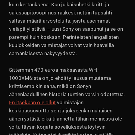
kuin kertauksena. Kun julkaisuhetki koitti ja
salassapitosopimus raukesi, nettiin tupsahti
valtava määrä arvosteluita, joista useimmat
vieläpä ylistäviä – uusi Sony on saapunut ja se on
parempi kuin koskaan. Perinteisten langallisten
kuulokkeiden valmistajat voivat vain haaveilla
samanlaisesta näkyvyydestä.
Sittemmin 470 euroa maksavasta WH-
1000XM6:sta on jo ehditty lausua muutama
kriittisempikin sana, mikä on Sonyn
äänenlaadullinen historia tuntien varsin odotettua.
En itsekään ole ollut
valmistajan
keskibassovoittoisen ja jokseenkin nuhaisen
äänen ystävä, eikä tilannetta tähän mennessä ole
voitu täysin korjata sovelluksesta löytyvin