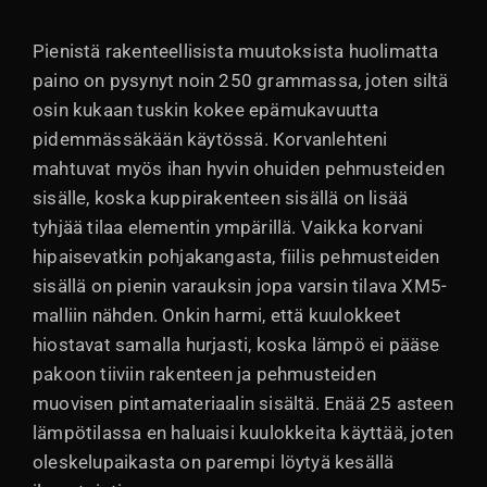
Pienistä rakenteellisista muutoksista huolimatta
paino on pysynyt noin 250 grammassa, joten siltä
osin kukaan tuskin kokee epämukavuutta
pidemmässäkään käytössä. Korvanlehteni
mahtuvat myös ihan hyvin ohuiden pehmusteiden
sisälle, koska kuppirakenteen sisällä on lisää
tyhjää tilaa elementin ympärillä. Vaikka korvani
hipaisevatkin pohjakangasta, fiilis pehmusteiden
sisällä on pienin varauksin jopa varsin tilava XM5-
malliin nähden. Onkin harmi, että kuulokkeet
hiostavat samalla hurjasti, koska lämpö ei pääse
pakoon tiiviin rakenteen ja pehmusteiden
muovisen pintamateriaalin sisältä. Enää 25 asteen
lämpötilassa en haluaisi kuulokkeita käyttää, joten
oleskelupaikasta on parempi löytyä kesällä