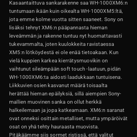
Kasaantaittuva sankarakenne saa WH-1000XM6:n
tuntumaan ikään kuin oikealta WH-1000XM5:ltä,
jota emme kolme vuotta sitten saaneet. Sony on
lisäksi tehnyt XM6:n pääpannasta hieman
leveämmän ja rakenne tuntuu nyt huomattavasti
tukevammalta, joten kuulokkeita ravistaessa
XM5:n lötköydestä ei ole enää tietoakaan. Kun
vielä kuppien karkea kierrätysmuovikin on
vaihtunut sileämpään soft touch -laatuun, pidän
WH-1000XM6:ta aidosti laadukkaan tuntuisena.
Liikkuvien osien kasvanut määrä toisaalta
herättää hieman epäilyksiä, sillä aiempien Sony-
mallien muovinen sanka on ollut herkkä
halkeilemaan ja jopa katkeamaan. XM6:n saranat
ovat onneksi osittain metalliset, mutta ympäröivät
osat on yhä tehty hauraasta muovista.
Pitäkäämme siis sormet ristissä, että valitut