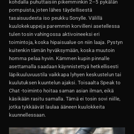
kohdalla puhuttaisiin pikemminkin 2–5 pykälän
pompuista, joten lähes täydellisestä
tasaisuudesta iso peukku Sonylle. Välillä
kuulokekuppeja paremmin korvilleni asetellessa
tulen tosin vahingossa aktivoineeksi eri
toimintoja, koska hipaisualue on niin laaja. Pystyn
kuitenkin tämän hyväksymään, koska muutoin
homma pelaa hyvin. Kämmen kupin pinnalle
asettamalla saadaan käynnistettyä hetkellisesti
läpikuuluvuustila vaikkapa lyhyen keskustelun tai
kuulutuksen kuuntelun ajaksi. Toisaalta Speak to
Chat -toiminto hoitaa saman asian ilman, eikä
käsikään rasitu samalla. Tämä ei tosin sovi niille,
jotka tykkäävät laulaa ääneen kuulokkeita
kuunnellessaan.