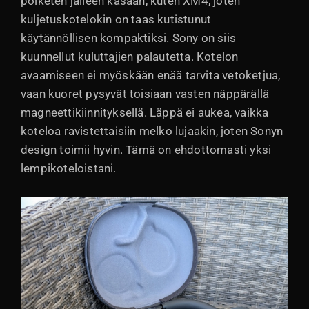
poiketen jälleen kasaan, kuten XM4, joten
kuljetuskotelokin on taas kutistunut
käytännöllisen kompaktiksi. Sony on siis
kuunnellut kuluttajien palautetta. Kotelon
avaamiseen ei myöskään enää tarvita vetoketjua,
vaan kuoret pysyvät toisiaan vasten näppärällä
magneettikiinnityksellä. Läppä ei aukea, vaikka
koteloa ravistettaisiin melko lujaakin, joten Sonyn
design toimii hyvin. Tämä on ehdottomasti yksi
lempikoteloistani.