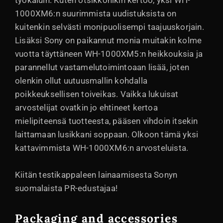
työkaluin. Kuten otsikkonikin kertoo, yksi WH-
1000XM6:n suurimmista uudistuksista on
kuitenkin selvästi monipuolisempi taajuuskorjain.
Lisäksi Sony on paikannut monia muitakin kolme
vuotta täyttäneen WH-1000XM5:n heikkouksia ja
parannellut vastamelutoimintoaan lisää, joten
olenkin ollut uutuusmallin kohdalla
poikkeuksellisen toiveikas. Vaikka lukuisat
arvostelijat ovatkin jo ehtineet kertoa
mielipiteensä tuotteesta, pääsen vihdoin itsekin
laittamaan lusikkani soppaan. Olkoon tämä yksi
kattavimmista WH-1000XM6:n arvosteluista.
Kiitän testikappaleen lainaamisesta Sonyn
suomalaista PR-edustajaa!
Packaging and accessories