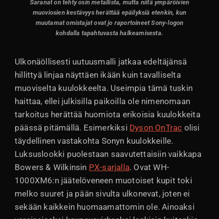
Saranat on tehty osin metallista, mutta niitä ympäröivien
muoviosien kestävyys herättää epäilyksiä etenkin, kun
muutamat omistajat ovat jo raportoineet Sony-logon
kohdalla tapahtuvasta halkeamisesta.
Ulkonäöllisesti uutuusmalli jatkaa edeltäjänsä
hillittyä linjaa näyttäen ikään kuin tavalliselta
muoviselta kuulokkeelta. Useimpia tämä tuskin
haittaa, ellei julkisilla paikoilla ole nimenomaan
tarkoitus herättää huomiota erikoisia kuulokkeita
päässä pitämällä. Esimerkiksi
Dyson OnTrac
olisi
täydellinen vastakohta Sonyn kuulokkeille.
Luksuslookki puolestaan saavutettaisiin vaikkapa
Bowers & Wilkinsin
PX-sarjalla
. Ovat WH-
1000XM6:n jäätelöveneen muotoiset kupit toki
melko suuret ja pään sivulta ulkonevat, joten ei
sekään kaikkein huomaamattomin ole. Ainoaksi