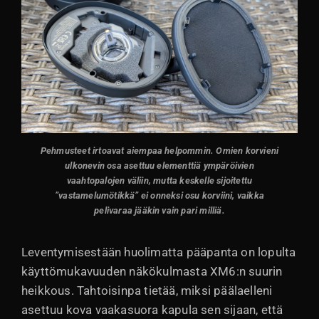
Pehmusteet irtoavat aiempaa helpommin. Omien korvieni
ulkonevin osa asettuu elementtiä ympäröivien
vaahtopalojen väliin, mutta keskelle sijoitettu
”vastamelumötikkä” ei onneksi osu korviini, vaikka
pelivaraa jääkin vain pari milliä.
Leventymisestään huolimatta pääpanta on lopulta
käyttömukavuuden näkökulmasta XM6:n suurin
heikkous. Tahtoisinpa tietää, miksi päälaelleni
asettuu kova vaakasuora kapula sen sijaan, että