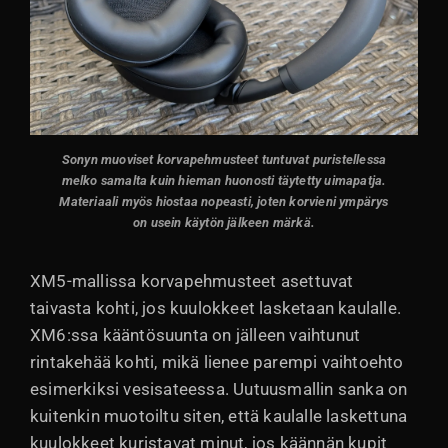
Sonyn muoviset korvapehmusteet tuntuvat puristellessa
melko samalta kuin hieman huonosti täytetty uimapatja.
Materiaali myös hiostaa nopeasti, joten korvieni ympärys
on usein käytön jälkeen märkä.
XM5-mallissa korvapehmusteet asettuvat
taivasta kohti, jos kuulokkeet lasketaan kaulalle.
XM6:ssa kääntösuunta on jälleen vaihtunut
rintakehää kohti, mikä lienee parempi vaihtoehto
esimerkiksi vesisateessa. Uutuusmallin sanka on
kuitenkin muotoiltu siten, että kaulalle laskettuna
kuulokkeet kuristavat minut, jos käännän kupit