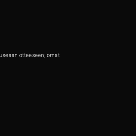
a useaan otteeseen; omat
)