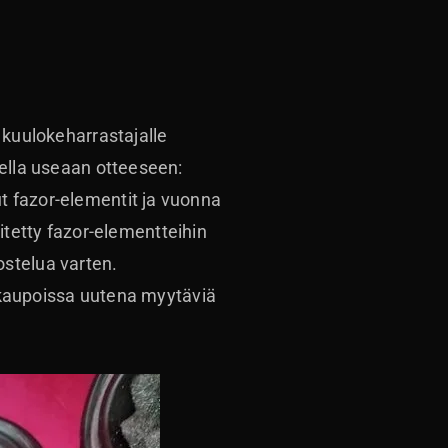
 kuulokeharrastajalle
rella useaan otteeseen:
t fazor-elementit ja vuonna
etty fazor-elementteihin
ostelua varten.
ä kaupoissa uutena myytäviä