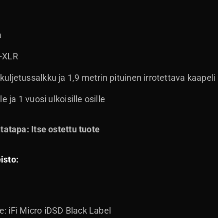
a
i-XLR
ljetussalkku ja 1,9 metrin pituinen irrotettava kaapeli 
 ja 1 vuosi ulkoisille osille
atapa: Itse ostettu tuote
isto:
 iFi Micro iDSD Black Label