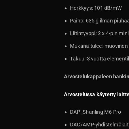
Herkkyys: 101 dB/mW
Paino: 635 g ilman piuha
Liitintyyppi: 2 x 4-pin min
Mukana tulee: muovinen ku
Takuu: 3 vuotta elementille
Arvostelukappaleen hankint
Arvostelussa käytetty laitte
DAP: Shanling M6 Pro
DAC/AMP-yhdistelmälaite: