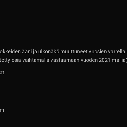
a
lokkeiden ääni ja ulkonäkö muuttuneet vuosien varrell
itetty osia vaihtamalla vastaamaan vuoden 2021 mallia
at
mm