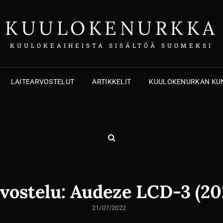
KUULOKENURKKA
KUULOKEAIHEISTA SISÄLTÖÄ SUOMEKSI
LAITEARVOSTELUT
ARTIKKELIT
KUULOKENURKAN KUN
ETSI
vostelu: Audeze LCD-3 (20
LÄHETETTY
21/07/2022