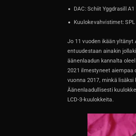
DAC: Schiit Yggdrasill A
Kuulokevahvistimet: SPL 
Jo 11 vuoden ikään yltänyt
entuudestaan ainakin jollak
äänenlaadun kannalta oleell
2021 ilmestyneet aiempaa 
vuonna 2017, minkä lisäksi 
Äänenlaadullisesti kuulokkei
LCD-3-kuulokkeita.