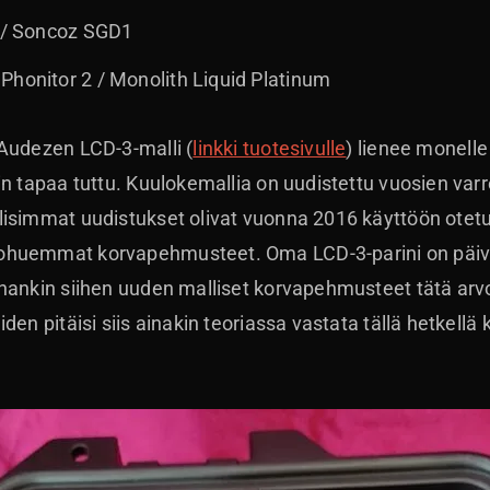
1 / Soncoz SGD1
Phonitor 2 / Monolith Liquid Platinum
 Audezen LCD-3-malli (
linkki tuotesivulle
) lienee monelle
in tapaa tuttu. Kuulokemallia on uudistettu vuosien var
isimmat uudistukset olivat vuonna 2016 käyttöön otetu
ohuemmat korvapehmusteet. Oma LCD-3-parini on päivit
hankin siihen uuden malliset korvapehmusteet tätä arv
den pitäisi siis ainakin teoriassa vastata tällä hetkell