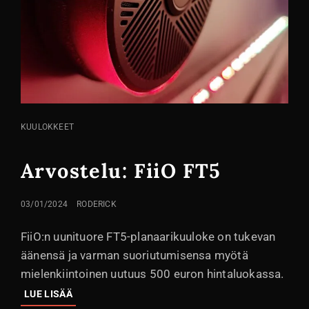
KISSA
KUULOKKEET
LINKIT
Arvostelu: FiiO FT5
LÄHETETTY
03/01/2024
RODERICK
FiiO:n uunituore FT5-planaarikuuloke on tukevan
äänensä ja varman suoriutumisensa myötä
mielenkiintoinen uutuus 500 euron hintaluokassa.
ARVOSTELU:
LUE LISÄÄ
FIIO