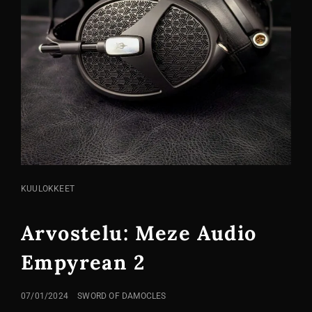
KISSA
KUULOKKEET
LINKIT
Arvostelu: Meze Audio
Empyrean 2
LÄHETETTY
07/01/2024
SWORD OF DAMOCLES