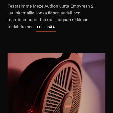
Testasimme Meze Audion uutta Empyrean 2 -
kuulokemallia, jonka äänenlaadullinen
muodonmuutos tuo mallisarjaan raikkaan
tuulahduksen.
ARVOSTELU:
LUE LISÄÄ
MEZE
AUDIO
EMPYREAN
2