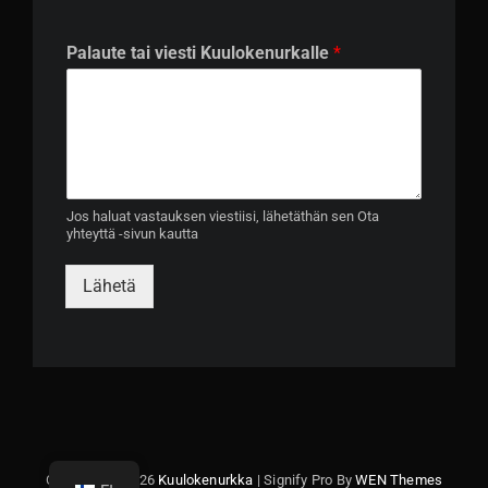
K
Palaute tai viesti Kuulokenurkalle
*
u
u
l
o
k
e
n
u
Jos haluat vastauksen viestiisi, lähetäthän sen Ota
yhteyttä -sivun kautta
r
k
a
Lähetä
l
l
e
t
a
i
K
u
u
Copyright © 2026
Kuulokenurkka
|
Signify Pro By
WEN Themes