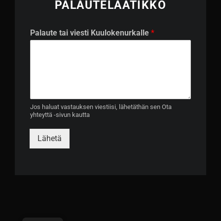
PALAUTELAATIKKO
P
Palaute tai viesti Kuulokenurkalle
*
a
l
a
u
t
e
K
u
Jos haluat vastauksen viestiisi, lähetäthän sen Ota
yhteyttä -sivun kautta
u
l
o
Lähetä
k
e
n
u
r
k
a
l