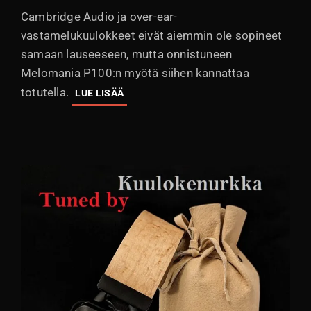
Cambridge Audio ja over-ear-
vastamelukuulokkeet eivät aiemmin ole sopineet
samaan lauseeseen, mutta onnistuneen
Melomania P100:n myötä siihen kannattaa
totutella.
ARVOSTELU:
LUE LISÄÄ
CAMBRIDGE
AUDIO
MELOMANIA
P100