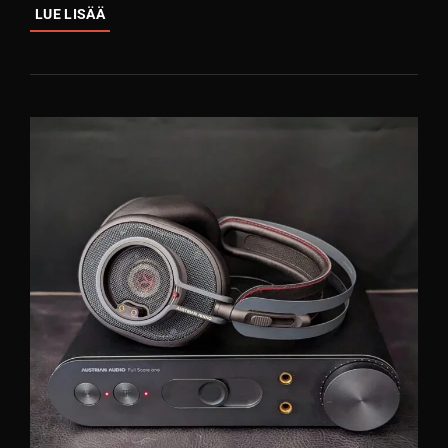
AXEL
LUE LISÄÄ
GRELL
ÄÄNIKUVAA
ETSIMÄSSÄ:
DROP
+
GRELL
OAE1
SIGNATURE