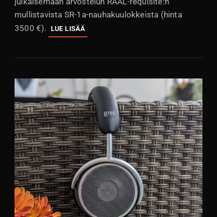
julkaisemaan arvostelun RAAL-requisite:n
mullistavista SR-1a-nauhakuulokkeista (hinta
3500 €).
ARVOSTELU:
LUE LISÄÄ
RAAL-
REQUISITE
SR-
1A-
NAUHAKUULOKKEET