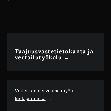
ITÄVALLASTA:
AUSTRIAN
AUDIO
COMPOSER
&
FULL
SCORE
ONE
Taajuusvastetietokanta ja
vertailutyökalu →
Voit seurata sivustoa myös
Instagramissa
→