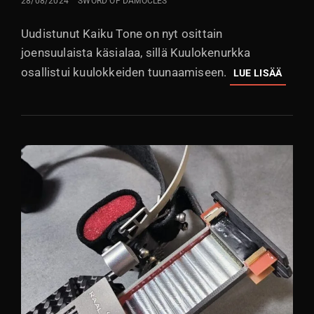
28/08/2024
SWORD OF DAMOCLES
Uudistunut Kaiku Tone on nyt osittain
joensuulaista käsialaa, sillä Kuulokenurkka
osallistui kuulokkeiden tuunaamiseen.
KUUL
LUE LISÄÄ
VIRIT
UUTTA
VERSI
KAIKU
TONE
-
KUULO