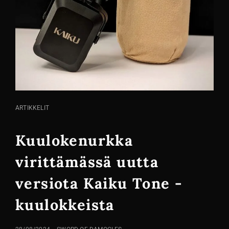
KISSA
ARTIKKELIT
LINKIT
Kuulokenurkka
virittämässä uutta
versiota Kaiku Tone -
kuulokkeista
LÄHETETTY