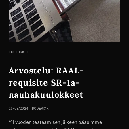
KISSA
KUULOKKEET
LINKIT
Arvostelu: RAAL-
requisite SR-1a-
nauhakuulokkeet
LÄHETETTY
25/08/2024
RODERICK
Yli vuoden testaamisen jälkeen pääsimme