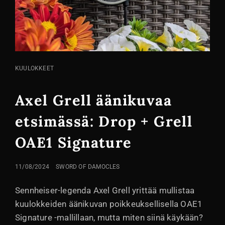
KISSA
KUULOKKEET
LINKIT
Axel Grell äänikuvaa
etsimässä: Drop + Grell
OAE1 Signature
LÄHETETTY
11/08/2024
SWORD OF DAMOCLES
Sennheiser-legenda Axel Grell yrittää mullistaa
kuulokkeiden äänikuvan poikkeuksellisella OAE1
Signature -mallillaan, mutta miten siinä käykään?