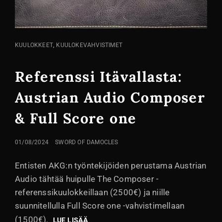
KISSA
,
KUULOKKEET
KUULOKEVAHVISTIMET
LINKIT
Referenssi Itävallasta:
Austrian Audio Composer
& Full Score one
LÄHETETTY
01/08/2024
SWORD OF DAMOCLES
Entisten AKG:n työntekijöiden perustama Austrian
Audio tähtää huipulle The Composer -
referenssikuulokkeillaan (2500€) ja niille
suunnitellulla Full Score one -vahvistimellaan
(1500€).
REFERENSSI
LUE LISÄÄ