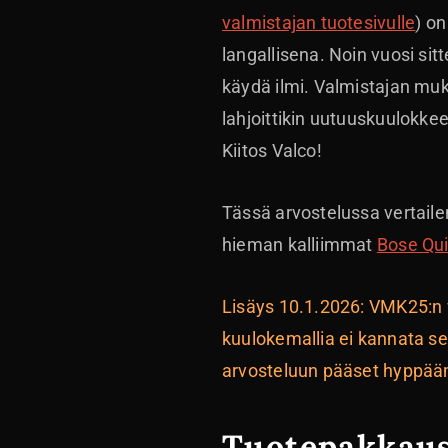
valmistajan tuotesivulle
) o
langallisena. Noin vuosi sit
käydä ilmi. Valmistajan muk
lahjoittikin uutuuskuulokke
Kiitos Valco!
Tässä arvostelussa vertail
hieman kalliimmat
Bose Qu
Lisäys 10.1.2026: VMK25:n v
kuulokemallia ei kannata se
arvosteluun pääset hyppä
Tuotepakkau