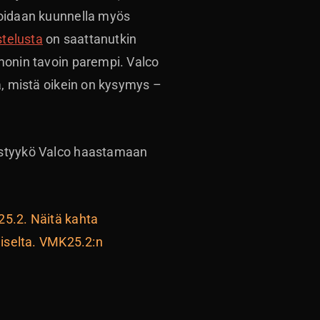
voidaan kuunnella myös
stelusta
on saattanutkin
 monin tavoin parempi. Valco
ä, mistä oikein on kysymys –
pystyykö Valco haastamaan
25.2. Näitä kahta
aiselta. VMK25.2:n