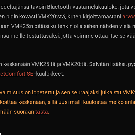
n edeltäjänsä tavoin Bluetooth-vastamelukuuloke, jota 
ten pidin kovasti VMK20:stä, kuten kirjoittamastani
arvo
aan VMK25:n pitäisi kuitenkin olla siihen nähden vielä
ensa meille testattavaksi, jotta voimme ottaa itse selvä
en keskenään VMK25:tä ja VMK20:tä. Selvitän lisäksi, 
ietComfort SE
-kuulokkeet.
almistus on lopetettu ja sen seuraajaksi julkaistu VMK
koittaa keskenään, sillä uusi malli kuulostaa melko eril
ämään suoraan
tästä
.
s