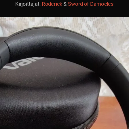
Kirjoittajat:
Roderick
&
Sword of Damocles