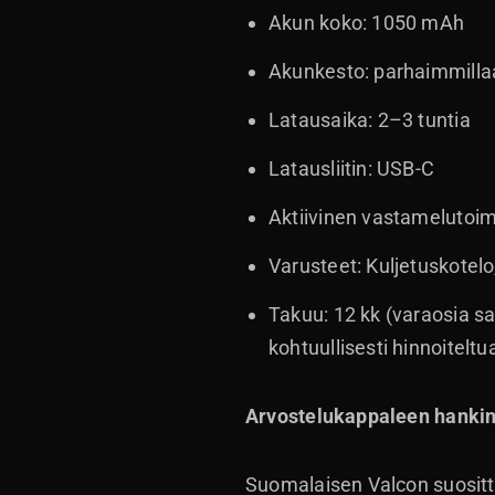
Akun koko: 1050 mAh
Akunkesto: parhaimmillaa
Latausaika: 2–3 tuntia
Latausliitin: USB-C
Aktiivinen vastamelutoim
Varusteet: Kuljetuskotel
Takuu: 12 kk (varaosia s
kohtuullisesti hinnoitelt
Arvostelukappaleen hankint
Suomalaisen Valcon suositt