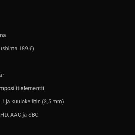
ina
ushinta 189 €)
ar
posiittielementti
.1 ja kuulokeliitin (3,5 mm)
X HD, AAC ja SBC