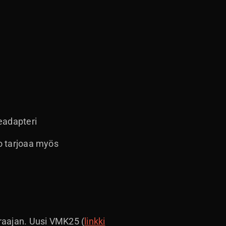
eadapteri
o tarjoaa myös
raajan. Uusi VMK25 (
linkki