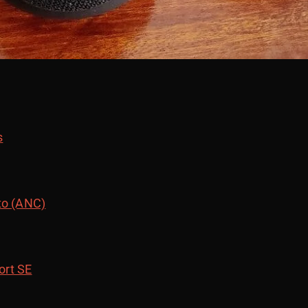
s
to (ANC)
ort SE