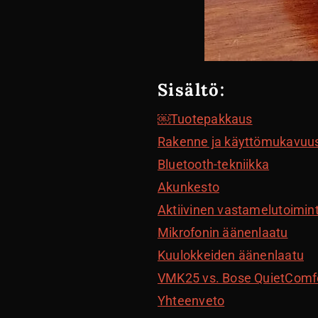
Sisältö:
￼Tuotepakkaus
Rakenne ja käyttömukavuu
Bluetooth-tekniikka
Akunkesto
Aktiivinen vastamelutoimin
Mikrofonin äänenlaatu
Kuulokkeiden äänenlaatu
VMK25 vs. Bose QuietComf
Yhteenveto