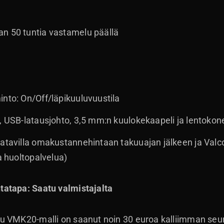
n 50 tuntia vastamelu päällä
into: On/Off/läpikuuluvuustila
o, USB-latausjohto, 3,5 mm:n kuulokekaapeli ja lentokon
aatavilla omakustannehintaan takuuajan jälkeen ja Valc
ua huoltopalvelua)
atapa: Saatu valmistajalta
u VMK20-malli on saanut noin 30 euroa kalliimman seu