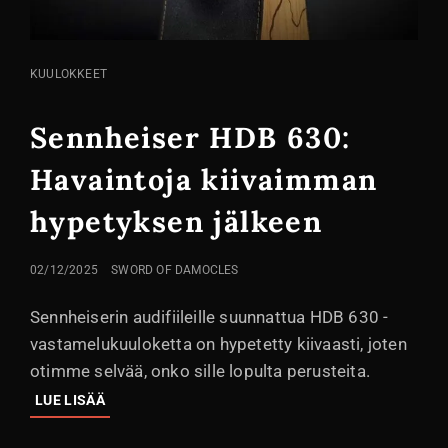
KISSA
KUULOKKEET
LINKIT
Sennheiser HDB 630:
Havaintoja kiivaimman
hypetyksen jälkeen
LÄHETETTY
02/12/2025
SWORD OF DAMOCLES
Sennheiserin audifiileille suunnattua HDB 630 -
vastamelukuuloketta on hypetetty kiivaasti, joten
otimme selvää, onko sille lopulta perusteita.
SENNHEISER
LUE LISÄÄ
HDB
630: