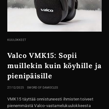
KISSA
KUULOKKEET
LINKIT
Valco VMK15: Sopii
muillekin kuin köyhille ja
pienipäisille
LÄHETETTY
27/12/2025
SWORD OF DAMOCLES
VMK15 täyttää onnistuneesti ihmisten toiveet
pienemmästä Valco-vastamelukuulokkeesta