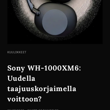
KISSA
KUULOKKEET
LINKIT
Sony WH-1000XM6:
Uudella
taajuuskorjaimella
voittoon?