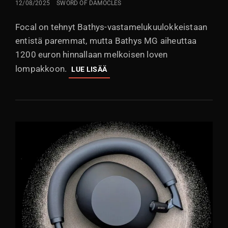
LÄHETETTY
12/08/2025
SWORD OF DAMOCLES
Focal on tehnyt Bathys-vastamelukuulokkeistaan
entistä paremmat, mutta Bathys MG aiheuttaa
1200 euron hinnallaan melkoisen loven
lompakkoon.
FOCAL
LUE LISÄÄ
BATHYS
MG:
NYT
ON
HIENOSÄÄDÖILLÄ
HINTAA!