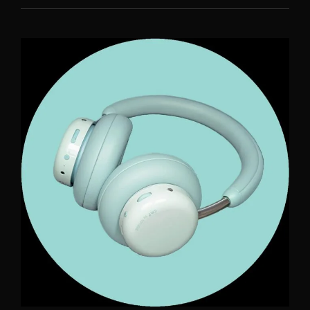
HAVAINTOJA
KIIVAIMMAN
HYPETYKSEN
JÄLKEEN