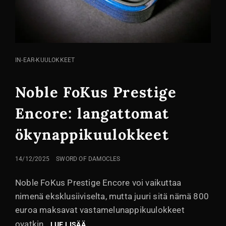
KISSA
IN-EAR-KUULOKKEET
LINKIT
Noble FoKus Prestige
Encore: langattomat
ökynappikuulokkeet
LÄHETETTY
14/12/2025
SWORD OF DAMOCLES
Noble FoKus Prestige Encore voi vaikuttaa
nimenä eksklusiiviselta, mutta juuri sitä nämä 800
euroa maksavat vastamelunappikuulokkeet
ovatkin.
NOBLE
LUE LISÄÄ