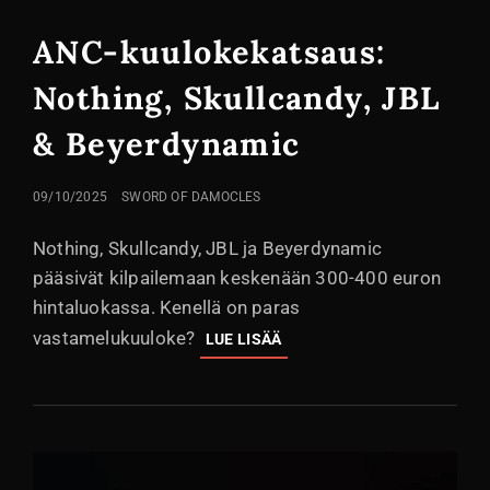
LINKIT
ANC-kuulokekatsaus:
Nothing, Skullcandy, JBL
& Beyerdynamic
LÄHETETTY
09/10/2025
SWORD OF DAMOCLES
Nothing, Skullcandy, JBL ja Beyerdynamic
pääsivät kilpailemaan keskenään 300-400 euron
hintaluokassa. Kenellä on paras
vastamelukuuloke?
ANC-
LUE LISÄÄ
KUULOKEKATSAUS:
NOTHING,
SKULLCANDY,
JBL
&
BEYERDYNAMIC