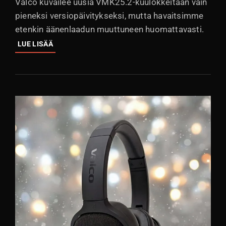
Valco kuvailee uusia VMK25.2-kuulokkeitaan vain
pieneksi versiopäivitykseksi, mutta havaitsimme
etenkin äänenlaadun muuttuneen huomattavasti.
VALCO
LUE LISÄÄ
VMK25.2:
PIENI
PÄIVITYS,
SUURI
MUUTOS