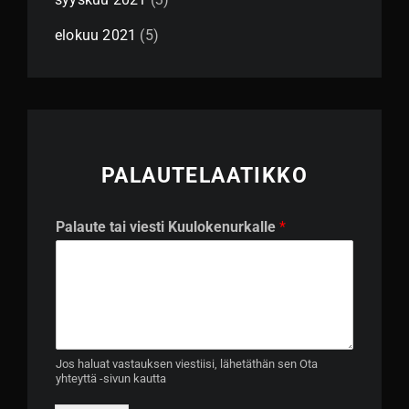
elokuu 2021
(5)
PALAUTELAATIKKO
P
Palaute tai viesti Kuulokenurkalle
*
a
l
a
u
t
e
P
a
Jos haluat vastauksen viestiisi, lähetäthän sen Ota
yhteyttä -sivun kautta
l
a