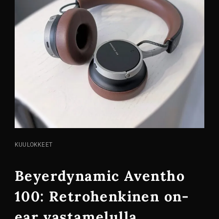
KISSA
KUULOKKEET
LINKIT
Beyerdynamic Aventho
100: Retrohenkinen on-
ear vastamelulla