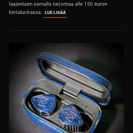
laajentaen samalla tarjontaa alle 150 euron
hintaluokassa.
VALCO
LUE LISÄÄ
VMK15:
SOPII
MUILLEKIN
KUIN
KÖYHILLE
JA
PIENIPÄISILLE