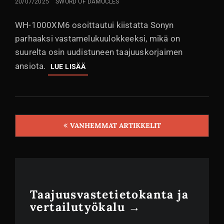
LÄHETETTY
20/07/2025
SWORD OF DAMOCLES
WH-1000XM6 osoittautui kiistatta Sonyn
parhaaksi vastamelukuulokkeeksi, mikä on
suurelta osin uudistuneen taajuuskorjaimen
ansiota.
SONY
LUE LISÄÄ
WH-
1000XM6:
UUDELLA
TAAJUUSKORJAIMELLA
VOITTOON?
VANHEMMAT ARTIKKELIT
Artikkelien
selaus
Taajuusvastetietokanta ja
vertailutyökalu →