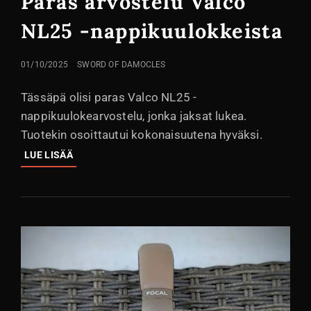
Paras arvostelu Valco
NL25 -nappikuulokkeista
LÄHETETTY
01/10/2025
SWORD OF DAMOCLES
Tässäpä olisi paras Valco NL25 -
nappikuulokearvostelu, jonka jaksat lukea.
Tuotekin osoittautui kokonaisuutena hyväksi.
PARAS
LUE LISÄÄ
ARVOSTELU
VALCO
NL25
-
NAPPIKUULOKKEISTA