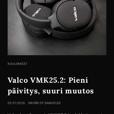
KISSA
KUULOKKEET
LINKIT
Valco VMK25.2: Pieni
päivitys, suuri muutos
LÄHETETTY
02/01/2026
SWORD OF DAMOCLES