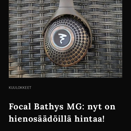
KISSA
KUULOKKEET
LINKIT
Focal Bathys MG: nyt on
hienosäädöillä hintaa!