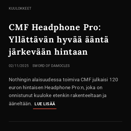
KISSA
KUULOKKEET
LINKIT
CMF Headphone Pro:
Yllättävän hyvää ääntä
järkevään hintaan
LÄHETETTY
02/11/2025
SWORD OF DAMOCLES
Nothingin alaisuudessa toimiva CMF julkaisi 120
euron hintaisen Headphone Pro:n, joka on
onnistunut kuuloke etenkin rakenteeltaan ja
ääneltään.
CMF
LUE LISÄÄ
HEADPHONE
PRO:
YLLÄTTÄVÄN
HYVÄÄ