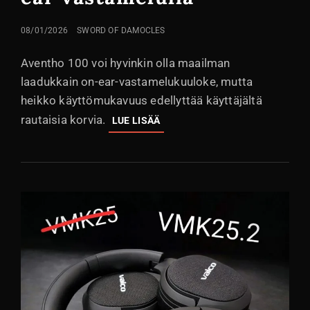
LÄHETETTY
08/01/2026
SWORD OF DAMOCLES
Aventho 100 voi hyvinkin olla maailman
laadukkain on-ear-vastamelukuuloke, mutta
heikko käyttömukavuus edellyttää käyttäjältä
rautaisia korvia.
BEYERDYNAMIC
LUE LISÄÄ
AVENTHO
100:
RETROHENKINEN
ON-
EAR
VASTAMELULLA