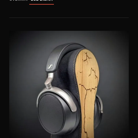
FOKUS
PRESTIGE
ENCORE:
LANGATTOMAT
ÖKYNAPPIKUULOKKEET