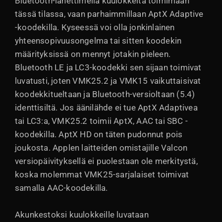
Bluetooth-lähettimellä kuulokkeita toimimaan
tässä tilassa, vaan parhaimmillaan AptX Adaptive
-koodekilla. Kyseessä voi olla jonkinlainen
yhteensopivuusongelma tai sitten koodekin
määrityksissä on mennyt jotakin pieleen.
Bluetooth LE ja LC3-koodekki sen sijaan toimivat
luvatusti, joten VMK25.2 ja VMK15 vaikuttaisivat
koodekkitueltaan ja Bluetooth-versioltaan (5.4)
identtisiltä. Jos äänilähde ei tue AptX Adaptivea
tai LC3:a, VMK25.2 toimii AptX, AAC tai SBC -
koodekilla. AptX HD on täten pudonnut pois
joukosta. Applen laitteiden omistajille Valcon
versiopäivityksellä ei puolestaan ole merkitystä,
koska molemmat VMK25-sarjalaiset toimivat
samalla AAC-koodekilla.
Akunkestoksi kuulokkeille luvataan