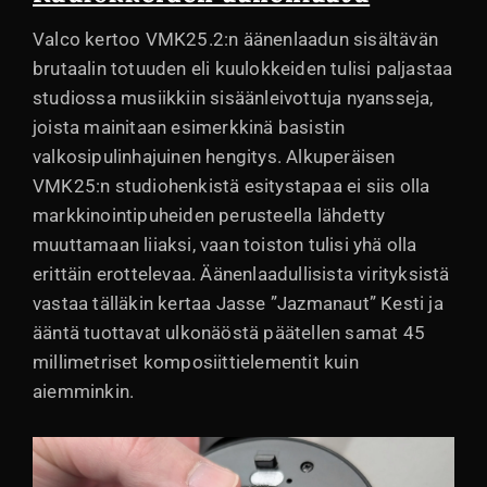
Valco kertoo VMK25.2:n äänenlaadun sisältävän
brutaalin totuuden eli kuulokkeiden tulisi paljastaa
studiossa musiikkiin sisäänleivottuja nyansseja,
joista mainitaan esimerkkinä basistin
valkosipulinhajuinen hengitys. Alkuperäisen
VMK25:n studiohenkistä esitystapaa ei siis olla
markkinointipuheiden perusteella lähdetty
muuttamaan liiaksi, vaan toiston tulisi yhä olla
erittäin erottelevaa. Äänenlaadullisista virityksistä
vastaa tälläkin kertaa Jasse ”Jazmanaut” Kesti ja
ääntä tuottavat ulkonäöstä päätellen samat 45
millimetriset komposiittielementit kuin
aiemminkin.