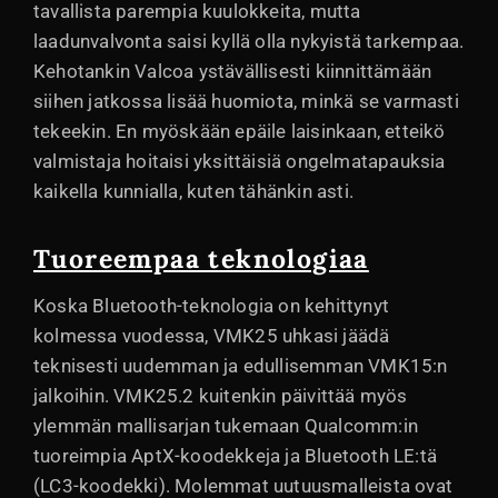
tavallista parempia kuulokkeita, mutta
laadunvalvonta saisi kyllä olla nykyistä tarkempaa.
Kehotankin Valcoa ystävällisesti kiinnittämään
siihen jatkossa lisää huomiota, minkä se varmasti
tekeekin. En myöskään epäile laisinkaan, etteikö
valmistaja hoitaisi yksittäisiä ongelmatapauksia
kaikella kunnialla, kuten tähänkin asti.
Tuoreempaa teknologiaa
Koska Bluetooth-teknologia on kehittynyt
kolmessa vuodessa, VMK25 uhkasi jäädä
teknisesti uudemman ja edullisemman VMK15:n
jalkoihin. VMK25.2 kuitenkin päivittää myös
ylemmän mallisarjan tukemaan Qualcomm:in
tuoreimpia AptX-koodekkeja ja Bluetooth LE:tä
(LC3-koodekki). Molemmat uutuusmalleista ovat