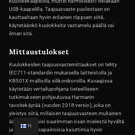
kuulokekaapelilla, muttei harmillisesti vieläkään
USB-kaapelilla. Taajuusvaste puolestaan on
kauttaaltaan hyvin erilainen riippuen siitä,
käytetäänkö kuulokkeita vastamelu päällä vai
ilman sitä.
Mittaustulokset
Kuulokkeiden taajuusvastemittaukset on tehty
IEC711-standardin mukaisella laitteistolla ja
KB501X-mallisilla silikonikorvilla. Kuvaajissa
käytetään vertailupohjana tieteelliseen
tutkimukseen pohjautuvaa Harmanin
tavoitekäyrää (vuoden 2018 versio), joka on
yleistys siitä, millaisen taajuusvasteen mukainen
ääni kuulostaisi suurimman osan mielestä hyvältä
FI
ja vastaisi tasapainoisia kaiuttimia hyvin