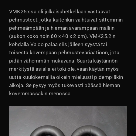
VMK25:ssä oli julkaisuhetkellään vastaavat
pehmusteet, jotka kuitenkin vaihtuivat sittemmin
pehmeämpään ja hieman avarampaan malliin
(aukon koko noin 60 x 40 x 2 cm). VMK25.2:n
kohdalla Valco palaa siis jälleen syystä tai
toisesta kovempaan pehmustevariaatioon, jota
pidän vähemmän mukavana. Suurta käytännön
merkitystä asialla ei toki ole, vaan käytän myös
uutta kuulokemallia oikein mieluusti pidempiäkin
aikoja. Se pysyy myös tukevasti päässä hieman
kovemmassakin menossa.