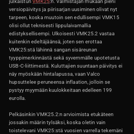
julkaistun
VMK25
:n. Valmistajan mukaan pieni
versiopäivitys ja piirisarjan uusiminen olivat nyt
tarpeen, koska muutoin sen edullisempi VMK15
olisi ollut teknisesti lippulaivamallia
edistyksellisempi. Ulkoisesti VMK25.2 vastaa
kuitenkin edeltäjäänsä, joten sen erottaa
VMK25:stä lähinnä sangan sisäreunan
tyyppimerkinnästä sekä syvemmälle upotetusta
USB-C-liittimestä. Kuluttajien suuntaan päivitys ei
näy myöskään hintalapussa, vaan Valco
hupsuttelee peruneensa inflaation, jolloin se
pystyy myymään kuulokkeitaan edelleen 199
eurolla.
Pelkäsinkin VMK25.2:n arvioimista etukäteen
jossakin määrin tylsäksi, koska oletin vain
toistelevani VMK25:stä vuosien varrella tekemäni