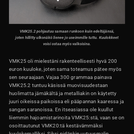
VMK25.2 pohjautuu samaan runkoon kuin edeltäjänsä,
joten hillitty ulkonäkö lienee jo useimmille tuttu. Kuulokkeet
voisi ostaa myös valkoisina.
VMK25 oli mielestäni rakenteellisesti hyvä 200
euron kuuloke, joten sama toteamus pätee myös
sen seuraajaan. Vajaa 300 grammaa painava
VMK25.2 tuntuu käsissä muovisuudestaan
huolimatta jämäkältä ja metalliakin on käytetty
juuri oikeissa paikoissa eli pääpannan kaaressa ja
sangan saranoissa. En itseasiassa ole kuullut
liiemmin hajoamistarinoita VMK25:stä, vaan se on
osoittautunut VMK20:tä kestävämmäksi
kuulokemalliksi. Siksi pidänkin uutuusmalin