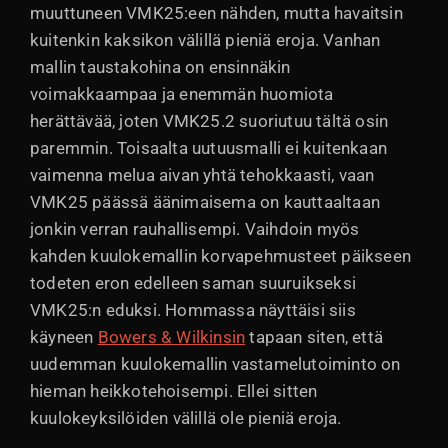
muuttuneen VMK25:een nähden, mutta havaitsin
kuitenkin kaksikon välillä pieniä eroja. Vanhan
mallin taustakohina on ensinnäkin
voimakkaampaa ja enemmän huomiota
herättävää, joten VMK25.2 suoriutuu tältä osin
paremmin. Toisaalta uutuusmalli ei kuitenkaan
vaimenna melua aivan yhtä tehokkaasti, vaan
VMK25 päässä äänimaisema on kauttaaltaan
jonkin verran rauhallisempi. Vaihdoin myös
kahden kuulokemallin korvapehmusteet päikseen
todeten eron edelleen saman suuruikseksi
VMK25:n eduksi. Hommassa näyttäisi siis
käyneen
Bowers & Wilkinsin
tapaan siten, että
uudemman kuulokemallin vastamelutoiminto on
hieman heikkotehoisempi. Ellei sitten
kuulokeyksilöiden välillä ole pieniä eroja.