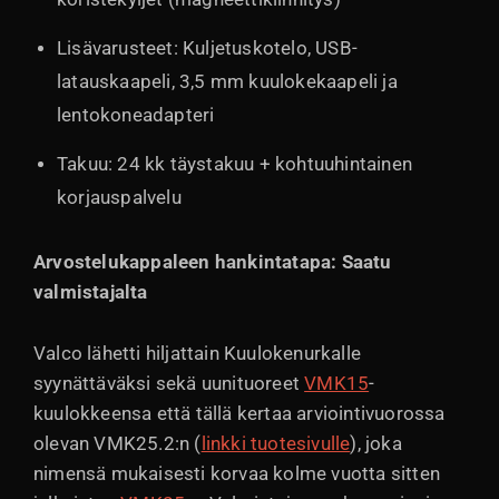
Lisävarusteet: Kuljetuskotelo, USB-
latauskaapeli, 3,5 mm kuulokekaapeli ja
lentokoneadapteri
Takuu: 24 kk täystakuu + kohtuuhintainen
korjauspalvelu
Arvostelukappaleen hankintatapa: Saatu
valmistajalta
Valco lähetti hiljattain Kuulokenurkalle
syynättäväksi sekä uunituoreet
VMK15
-
kuulokkeensa että tällä kertaa arviointivuorossa
olevan VMK25.2:n (
linkki tuotesivulle
), joka
nimensä mukaisesti korvaa kolme vuotta sitten