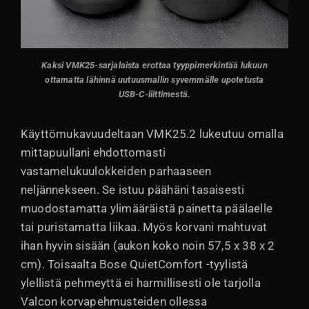
Kaksi VMK25-sarjalaista erottaa tyyppimerkintää lukuun
ottamatta lähinnä uutuusmallin syvemmälle upotetusta
USB-C-liittimestä.
Käyttömukavuudeltaan VMK25.2 lukeutuu omalla
mittapuullani ehdottomasti
vastamelukuulokkeiden parhaaseen
neljännekseen. Se istuu päähäni tasaisesti
muodostamatta ylimääräistä painetta päälaelle
tai puristamatta liikaa. Myös korvani mahtuvat
ihan hyvin sisään (aukon koko noin 57,5 x 38 x 2
cm). Toisaalta Bose QuietComfort -tyylistä
ylellistä pehmeyttä ei harmillisesti ole tarjolla
Valcon korvapehmusteiden ollessa