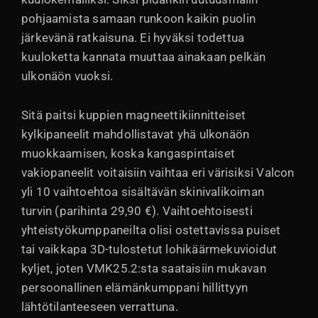
pohjaamista samaan runkoon kaikin puolin
järkevänä ratkaisuna. Ei hyväksi todettua
kuuloketta kannata muuttaa ainakaan pelkän
ulkonäön vuoksi.
Sitä paitsi kuppien magneettikiinnitteiset
kylkipaneelit mahdollistavat yhä ulkonäön
muokkaamisen, koska kangaspintaiset
vakiopaneelit voitaisiin vaihtaa eri värisiksi Valcon
yli 10 vaihtoehtoa sisältävän skinivalikoiman
turvin (parihinta 29,90 €). Vaihtoehtoisesti
yhteistyökumppaneilta olisi ostettavissa puiset
tai vaikkapa 3D-tulostetut lohikäärmekuvioidut
kyljet, joten VMK25.2:sta saataisiin mukavan
persoonallinen elämänkumppani hillittyyn
lähtötilanteeseen verrattuna.