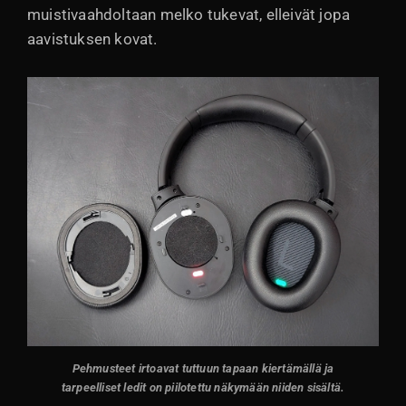
muistivaahdoltaan melko tukevat, elleivät jopa
aavistuksen kovat.
Pehmusteet irtoavat tuttuun tapaan kiertämällä ja
tarpeelliset ledit on piilotettu näkymään niiden sisältä.