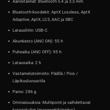
Ääniliitännät: Bluetooth 5.4 ja 3,5 mm
Bluetooth-koodekit: AptX Lossless, AptX
Adaptive, AptX, LC3, AAC ja SBC
Latausliitin: USB-C
Akunkesto (ANC ON): 55 h
Puheaika (ANC OFF): 95 h
Latausaika: 2 h
Vastamelutoiminto: Päällä / Pois /
Läpikuuluvuustila
Paino: 286 g
Ominaisuuksia: Multipoint ja vaihdettavat
koristekyljet (magneettikiinnitys)