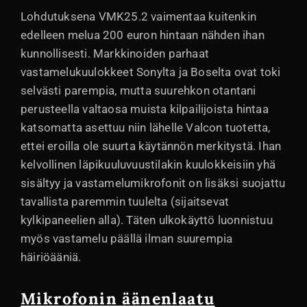
Lohdutuksena VMK25.2 vaimentaa kuitenkin
edelleen melua 200 euron hintaan nähden ihan
kunnollisesti. Markkinoiden parhaat
vastamelukuulokkeet Sonylta ja Boselta ovat toki
selvästi parempia, mutta suurehkon otantani
perusteella valtaosa muista kilpailijoista hintaa
katsomatta asettuu niin lähelle Valcon tuotetta,
ettei eroilla ole suurta käytännön merkitystä. Ihan
kelvollinen läpikuuluvuustilakin kuulokkeisiin yhä
sisältyy ja vastamelumikrofonit on lisäksi suojattu
tavallista paremmin tuulelta (sijaitsevat
kylkipaneelien alla). Täten ulkokäyttö luonnistuu
myös vastamelu päällä ilman suurempia
häiriöääniä.
Mikrofonin äänenlaatu