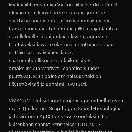
lisäksi yhteensopivia Valcon hiljalleen kehitteillä
olevan mobiilisovelluksen kanssa, joten ne
saattavat saada joitakin uusia ominaisuuksia
tulevaisuudessa. Tarkempaa julkaisuajankohtaa
sovellukselle ei kuitenkaan luvata, vaan vielä
toistaiseksi käyttökokemus on tuttuun tapaan
erittäin suoraviivainen, koska
säätömahdollisuudet ja kaikenlaiset
omaksumista vaativat lisäominaisuudet
puuttuvat. Multipoint-ominaisuus toki on
käytettävissä ja se toimii luvatusti.
VMK25.2:n tulisi tuotetietojensa perusteella tukea
myös Qualcomm Snapdragon Sound -teknologiaa
ja häviötöntä AptX Lossless -koodekkia. En
kuitenkaan saanut Sennheiser BTD 700 -