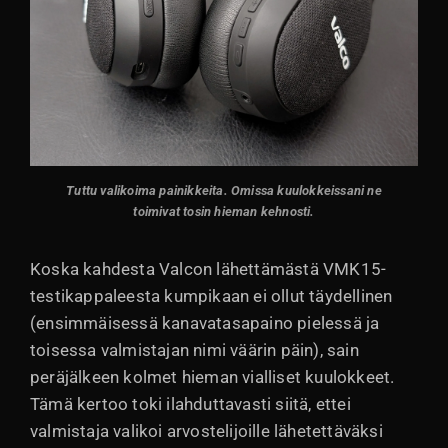
Tuttu valikoima painikkeita. Omissa kuulokkeissani ne
toimivat tosin hieman kehnosti.
Koska kahdesta Valcon lähettämästä VMK15-
testikappaleesta kumpikaan ei ollut täydellinen
(ensimmäisessä kanavatasapaino pielessä ja
toisessa valmistajan nimi väärin päin), sain
peräjälkeen kolmet hieman vialliset kuulokkeet.
Tämä kertoo toki ilahduttavasti siitä, ettei
valmistaja valikoi arvostelijoille lähetettäväksi