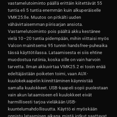
vastamelutoiminto päällä erittäin kiitettävät 55
tuntia eli 5 tuntia enemmän kuin alkuperäiselle
VMK25:lle. Muutos on pitkälti uuden
vähävirtaisemman piirisarjan ansiota.
Vastamelutoiminto pois päältä akku kestänee
vielä 10–20 tuntia pidempään, mihin viittaisi myös
Valcon mainitsema 95 tunnin handsfree-puheaika
tässä käyttötilassa. Lataamisesta ei siis ehtine
muodostua rutiinia, koska sille on vain harvoin
tarvetta. Ilman akkuvirtaa VMK25.2 ei tosin enää
edeltäjästään poiketen toimi, vaan AUX-
kuulokekaapelin kiinnittäminen käynnistää
samalla kuulokkeet. USB-kaapeli sopii puolestaan
vain akun lataamiseen eli kuulokkeet eivät
harmillisesti tarjoa vieläkään USB-
kuuntelumahdollisuutta. Käyttö ei myöskään
onnistu lataamisen aikana, mistä jotkut saattavat