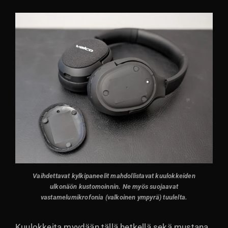
Vaihdettavat kylkipaneelit mahdollistavat kuulokkeiden
ulkonäön kustomoinnin. Ne myös suojaavat
vastamelumikrofonia (valkoinen ympyrä) tuulelta.
Kuulokkeita myydään tällä hetkellä sekä mustana