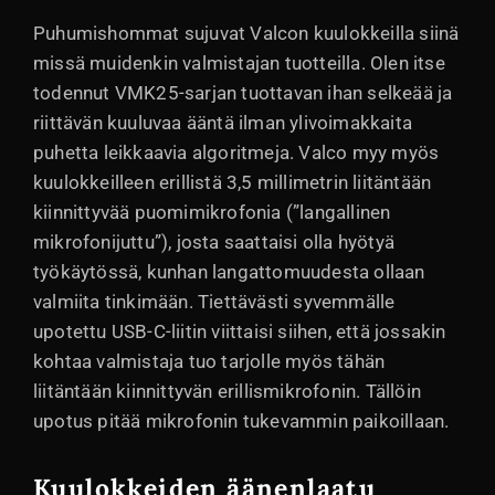
Puhumishommat sujuvat Valcon kuulokkeilla siinä
missä muidenkin valmistajan tuotteilla. Olen itse
todennut VMK25-sarjan tuottavan ihan selkeää ja
riittävän kuuluvaa ääntä ilman ylivoimakkaita
puhetta leikkaavia algoritmeja. Valco myy myös
kuulokkeilleen erillistä 3,5 millimetrin liitäntään
kiinnittyvää puomimikrofonia (”langallinen
mikrofonijuttu”), josta saattaisi olla hyötyä
työkäytössä, kunhan langattomuudesta ollaan
valmiita tinkimään. Tiettävästi syvemmälle
upotettu USB-C-liitin viittaisi siihen, että jossakin
kohtaa valmistaja tuo tarjolle myös tähän
liitäntään kiinnittyvän erillismikrofonin. Tällöin
upotus pitää mikrofonin tukevammin paikoillaan.
Kuulokkeiden äänenlaatu