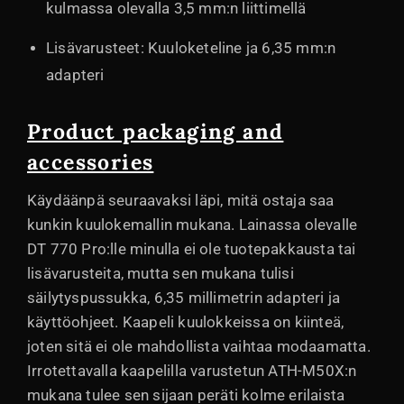
kulmassa olevalla 3,5 mm:n liittimellä
Lisävarusteet: Kuuloketeline ja 6,35 mm:n
adapteri
Product packaging and
accessories
Käydäänpä seuraavaksi läpi, mitä ostaja saa
kunkin kuulokemallin mukana. Lainassa olevalle
DT 770 Pro:lle minulla ei ole tuotepakkausta tai
lisävarusteita, mutta sen mukana tulisi
säilytyspussukka, 6,35 millimetrin adapteri ja
käyttöohjeet. Kaapeli kuulokkeissa on kiinteä,
joten sitä ei ole mahdollista vaihtaa modaamatta.
Irrotettavalla kaapelilla varustetun ATH-M50X:n
mukana tulee sen sijaan peräti kolme erilaista