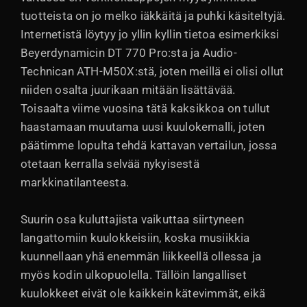
tuotteista on jo melko iäkkäitä ja puhki käsiteltyjä.
Internetistä löytyy jo yllin kyllin tietoa esimerkiksi
Beyerdynamicin DT 770 Pro:sta ja Audio-
Technican ATH-M50X:stä, joten meillä ei olisi ollut
niiden osalta juurikaan mitään lisättävää.
Toisaalta viime vuosina tätä kaksikkoa on tullut
haastamaan muutama uusi kuulokemalli, joten
päätimme lopulta tehdä kattavan vertailun, jossa
otetaan kerralla selvää nykyisestä
markkinatilanteesta.
Suurin osa kuluttajista vaikuttaa siirtyneen
langattomiin kuulokkeisiin, koska musiikkia
kuunnellaan yhä enemmän liikkeellä ollessa ja
myös kodin ulkopuolella. Tällöin langalliset
kuulokkeet eivät ole kaikkein kätevimmät, eikä