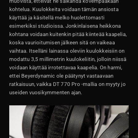
muovista, etteivät ne säikähdä kovempaakaan
kohtelua. Kuulokkeita voidaan tämän ansiosta
käyttää ja käsitellä melko huolettomasti
esimerkiksi studioissa. Jonkinlaisena heikkona
kohtana voidaan kuitenkin pitää kiinteää kaapelia,
koska vaurioitumisen jälkeen sitä on vaikeaa
vaihtaa. Itselläni lainassa oleviin kuulokkeisiin on
modattu 3,5 millimetrin kuulokeliitin, jolloin niissä
voidaan käyttää irrotettavaa kaapelia. On harmi,
ettei Beyerdynamic ole päätynyt vastaavaan
ratkaisuun, vaikka DT 770 Pro -mallia on myyty jo
useiden vuosikymmenten ajan.