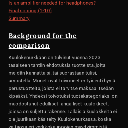
Is an amplifier needed for headphones?
Final scoring (1-10)
Summary
Background for the
comparison
Kuulokenurkkaan on tulvinut vuonna 2023
tasaiseen tahtiin ehdotuksia tuotteista, joita
meidän kannattaisi, tai suorastaan tulisi,
arvostella. Monet ovat toivoneet erityisesti hyviä
perustuotteita, joista ei tarvitse maksaa itseään
kipeäksi. Yhdeksi toivotuksi tuotekategoriaksi on
muodostunut edulliset langalliset kuulokkeet,
joissa on suljettu rakenne. Tällaisia kuulokkeita ei
ole juurikaan käsitelty Kuulokenurkassa, koska
valtaosa eri verkkokauppojen myydyimmistä