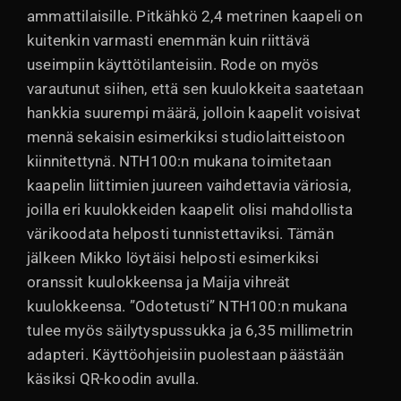
ammattilaisille. Pitkähkö 2,4 metrinen kaapeli on
kuitenkin varmasti enemmän kuin riittävä
useimpiin käyttötilanteisiin. Rode on myös
varautunut siihen, että sen kuulokkeita saatetaan
hankkia suurempi määrä, jolloin kaapelit voisivat
mennä sekaisin esimerkiksi studiolaitteistoon
kiinnitettynä. NTH100:n mukana toimitetaan
kaapelin liittimien juureen vaihdettavia väriosia,
joilla eri kuulokkeiden kaapelit olisi mahdollista
värikoodata helposti tunnistettaviksi. Tämän
jälkeen Mikko löytäisi helposti esimerkiksi
oranssit kuulokkeensa ja Maija vihreät
kuulokkeensa. ”Odotetusti” NTH100:n mukana
tulee myös säilytyspussukka ja 6,35 millimetrin
adapteri. Käyttöohjeisiin puolestaan päästään
käsiksi QR-koodin avulla.