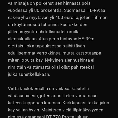
valmistaja on polkenut sen hinnasta pois
vuodessa yli 80 prosenttia. Suomessa HE-R9:ää
näkee yhä myytävän yli 400 eurolla, joten Hifiman
on käytännössä tuhonnut kuulokkeiden
jälleenmyyntimahdollisuudet omilla
alennuksillaan. Alun perin hintavan HE-R9:n
olettaisi joka tapauksessa päihittävän
edullisemmat verrokkinsa, mutta katsotaanpa,
miten lopulta käy. Nykyinen alennushinta ei
nimittäin välttämättä olisi ollut pahitteeksi
julkaisuhetkelläkään.
Viittä kuulokemallia on vaikeaa käsitellä
vähäsanaisesti, joten suosittelen varaamaan
käteen kupposen kuumaa. Karkkipussi tai kaljakin
käy vallan hyvin. Mainitsen vielä läpinäkyvyyden
nimissä ostaneeni DT 770 Pro:ta lukuun