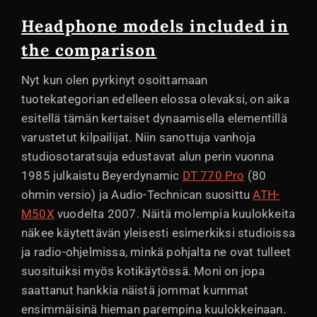
Headphone models included in
the comparison
Nyt kun olen pyrkinyt osoittamaan
tuotekategorian edelleen elossa olevaksi, on aika
esitellä tämän kertaiset dynaamisella elementillä
varustetut kilpailijat. Niin sanottuja vanhoja
studiosotaratsuja edustavat alun perin vuonna
1985 julkaistu Beyerdynamic
DT 770 Pro
(80
ohmin versio) ja Audio-Technican suosittu
ATH-
M50X
vuodelta 2007. Näitä molempia kuulokkeita
näkee käytettävän yleisesti esimerkiksi studioissa
ja radio-ohjelmissa, minkä pohjalta ne ovat tulleet
suosituiksi myös kotikäytössä. Moni on jopa
saattanut hankkia näistä jommat kummat
ensimmäisinä hieman parempina kuulokkeinaan.