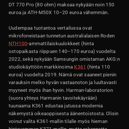
DT 770 Pro (80 ohm) maksaa nykyään noin 150
euroa ja ATH-M50X 10–20 euroa vähemmän.
Uudempaa tuotantoa vertailussa ovat
mikrofoneistaan tunnetun australialaisen Roden
NTH100
-ammattilaiskuulokkeet (hinta
ostopaikasta riippuen 140–170 euroa) vuodelta
2022, sekä nykyään Samsungin omistaman AKG:n
studiokäyttöön markkinoima
K361
(hinta 110
euroa) vuodelta 2019. Nämä ovat saaneet pienin
varauksin melko hyvän vastaanoton ja luultavasti
myyneet myös ihan hyvin. Harman-laboratorion
(suora yhteys Harmanin tavoitekäyrään)
tuunaama K361 edustaa jutussa modernia
näkemystä oikeaoppisesta äänentoistosta. Olisin
voinut valita K361-mallin tilalle myös hieman