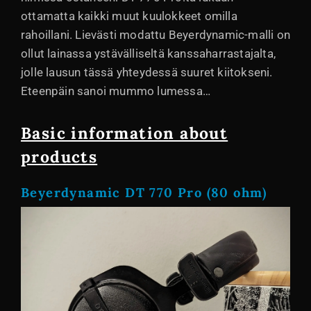
ottamatta kaikki muut kuulokkeet omilla
rahoillani. Lievästi modattu Beyerdynamic-malli on
ollut lainassa ystävälliseltä kanssaharrastajalta,
jolle lausun tässä yhteydessä suuret kiitokseni.
Eteenpäin sanoi mummo lumessa…
Basic information about
products
Beyerdynamic DT 770 Pro (80 ohm)