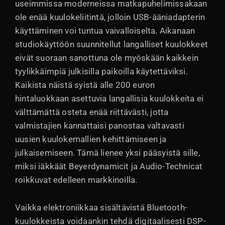
useimmissa moderneissa matkapuhelimissakaan
ole enää kuulokeliitintä, jolloin USB-ääniadapterin
käyttäminen voi tuntua vaivalloiselta. Aikanaan
studiokäyttöön suunnitellut langalliset kuulokkeet
eivät suoraan sanottuna ole myöskään kaikkein
tyylikkäimpiä julkisilla paikoilla käytettäviksi.
Kaikista näistä syistä alle 200 euron
hintaluokkaan asettuvia langallisia kuulokkeita ei
välttämättä osteta enää riittävästi, jotta
valmistajien kannattaisi panostaa valtavasti
uusien kuulokemallien kehittämiseen ja
julkaisemiseen. Tämä lienee yksi pääsyistä sille,
miksi iäkkäät Beyerdynamicit ja Audio-Technicat
roikkuvat edelleen markkinoilla.
Vaikka elektroniikkaa sisältävistä Bluetooth-
kuulokkeista voidaankin tehdä digitaalisesti DSP-