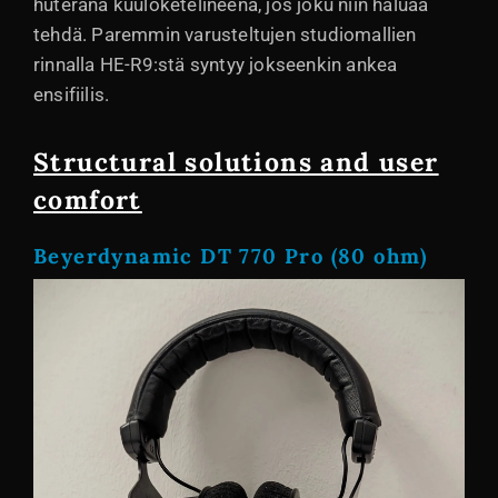
huterana kuuloketelineenä, jos joku niin haluaa
tehdä. Paremmin varusteltujen studiomallien
rinnalla HE-R9:stä syntyy jokseenkin ankea
ensifiilis.
Structural solutions and user
comfort
Beyerdynamic DT 770 Pro (80 ohm)