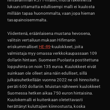
hintavamman K371-mallin, mutta rakennetta
lukuun ottamatta edullisempi malli ei kuulosta
millään tapaa huonommalta, vaan jopa hieman
tasapainoisemmalta.
Viidentenä, eräänlaisena mustana hevosena,
valitsin vertailuun mukaan Hifimanin
eriskummalliset
HE-R9
-kuulokkeet, joita
valmistaja myy omassa verkkokaupassaan 109
dollarin hintaan. Suomeen Puolasta postitettuna
loppuhinta on noin 135 euroa. Kuulokkeet eivät
suinkaan ole olleet aina näin edulliset, sillä
julkaisuhetkellään vuonna 2022 ne oli hinnoiteltu
peräti 600 dollariin. Muistan nähneeni kuulokkeet
Suomessa hetken aikaa 750 euron hintaisina.
Kuulokemalli ei kuitenkaan oletettavasti
herättänyt kuluttajien kiinnostusta, koska