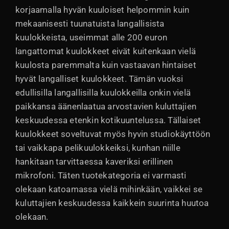
korjaamalla hyvän kuuloiset helpommin kuin
mekaanisesti tuunatuista langallisista
kuulokkeista, useimmat alle 200 euron
langattomat kuulokkeet eivät kuitenkaan vielä
kuulosta paremmalta kuin vastaavan hintaiset
hyvät langalliset kuulokkeet. Tämän vuoksi
edullisilla langallisilla kuulokkeilla onkin vielä
paikkansa äänenlaatua arvostavien kuluttajien
keskuudessa etenkin kotikuuntelussa. Tällaiset
kuulokkeet soveltuvat myös hyvin studiokäyttöön
tai vaikkapa pelikuulokkeiksi, kunhan niille
hankitaan tarvittaessa kaveriksi erillinen
mikrofoni. Täten tuotekategoria ei varmasti
olekaan katoamassa vielä mihinkään, vaikkei se
kuluttajien keskuudessa kaikkein suurinta huutoa
olekaan.