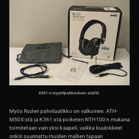
K361:n myyntipakkauksen sisältö.
Myös Roden pahvilaatikko on valkoinen. ATH-
M50X:stä ja K361:stä poiketen NTH100:n mukana
toimitetaan vain yksi kaapeli, vaikka kuulokkeet
onkin suunnattu muiden mallien tapaan