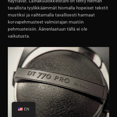
näyttävät. Lainakuulokkeistani on tehty hieman
tavallista tyylikkäämmät hiomalla hopeiset tekstit
mustiksi ja vaihtamalla tavallisesti harmaat
korvapehmusteet valmistajan mustiin
pehmusteisiin. Äänenlaatuun tällä ei ole
vaikutusta.
EN