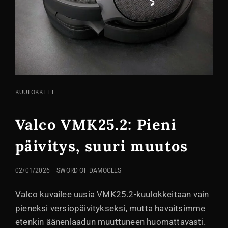
KISSA
KUULOKKEET
LINKIT
Valco VMK25.2: Pieni
päivitys, suuri muutos
LÄHETETTY
02/01/2026
SWORD OF DAMOCLES
Valco kuvailee uusia VMK25.2-kuulokkeitaan vain
pieneksi versiopäivitykseksi, mutta havaitsimme
etenkin äänenlaadun muuttuneen huomattavasti.