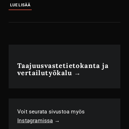
VALCO
LUE LISÄÄ
VMK25.2:
PIENI
PÄIVITYS,
SUURI
MUUTOS
Taajuusvastetietokanta ja
vertailutyökalu →
Voit seurata sivustoa myös
Instagramissa
→