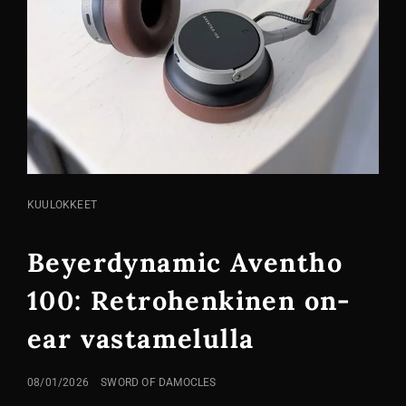
KISSA
KUULOKKEET
LINKIT
Beyerdynamic Aventho
100: Retrohenkinen on-
ear vastamelulla
LÄHETETTY
08/01/2026
SWORD OF DAMOCLES