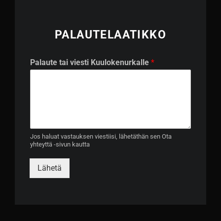
PALAUTELAATIKKO
P
Palaute tai viesti Kuulokenurkalle
*
a
l
a
u
t
e
P
a
Jos haluat vastauksen viestiisi, lähetäthän sen Ota
yhteyttä -sivun kautta
l
a
u
Lähetä
t
e
K
u
u