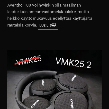
Aventho 100 voi hyvinkin olla maailman
laadukkain on-ear-vastamelukuuloke, mutta
heikko käyttömukavuus edellyttää käyttäjältä
rautaisia korvia.
BEYERDYNAMIC
LUE LISÄÄ
AVENTHO
100:
RETROHENKINEN
ON-
EAR
VASTAMELULLA