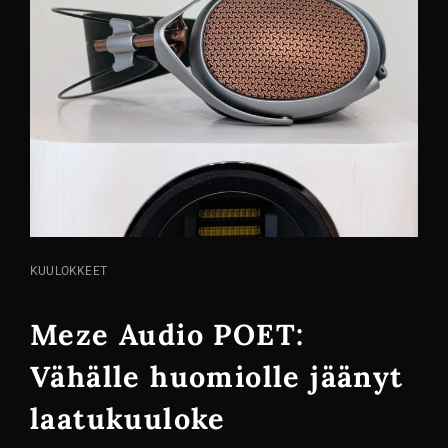
KISSA
KUULOKKEET
LINKIT
Meze Audio POET:
Vähälle huomiolle jäänyt
laatukuuloke