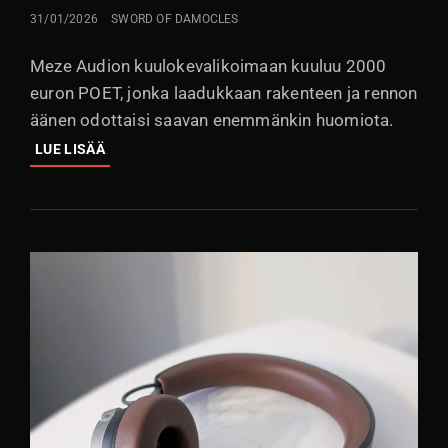
LÄHETETTY
31/01/2026
SWORD OF DAMOCLES
Meze Audion kuulokevalikoimaan kuuluu 2000
euron POET, jonka laadukkaan rakenteen ja rennon
äänen odottaisi saavan enemmänkin huomiota.
MEZE
LUE LISÄÄ
AUDIO
POET:
VÄHÄLLE
HUOMIOLLE
JÄÄNYT
LAATUKUULOKE