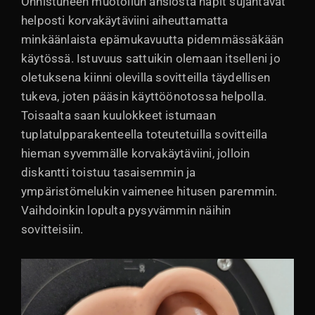
Onnistuneen muotoilun ansiosta napit sujahtavat
helposti korvakäytäviini aiheuttamatta
minkäänlaista epämukavuutta pidemmässäkään
käytössä. Istuvuus sattuikin olemaan itselleni jo
oletuksena kiinni olevilla sovitteilla täydellisen
tukeva, joten pääsin käyttöönotossa helpolla.
Toisaalta saan kuulokkeet istumaan
tuplatulpparakenteella toteutetuilla sovitteilla
hieman syvemmälle korvakäytäviini, jolloin
diskantti toistuu tasaisemmin ja
ympäristömelukin vaimenee hitusen paremmin.
Vaihdoinkin lopulta pysyvämmin näihin
sovitteisiin.