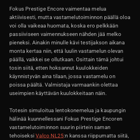
Fokus Prestige Encore vaimentaa melua
aktiivisesti, mutta vastamelutoiminnon päällä oloa
voi olla vaikeaa huomata, koska ero pelkkään
passiiviseen vaimennukseen nähden jää melko
pieneksi. Ainakin minulle kävi testijakson aikana
monta kertaa niin, että luulin vastamelun olevan
päällä, vaikkei se ollutkaan. Osittain tämä johtui
tosin siitä, etten hoksannut kuulokkeiden
käynnistyvän aina tilaan, jossa vastamelu on
poissa päältä. Valmistaja varmaankin olettaa
useimpien käyttävän kuulokkeitaan näin.
Totesin simuloitua lentokonemelua ja kaupungin
hälinää kuunnellessani Fokus Prestige Encoren
vastamelutoiminnon suurin piirtein saman
tehoiseksi
Valco NL25
:n kanssa riippumatta siitä,