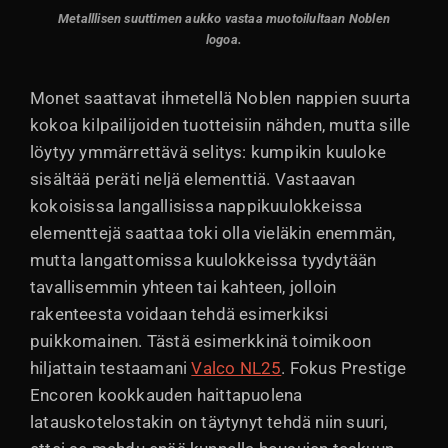
Metalllisen suuttimen aukko vastaa muotoilultaan Noblen
logoa.
Monet saattavat ihmetellä Noblen nappien suurta
kokoa kilpailijoiden tuotteisiin nähden, mutta sille
löytyy ymmärrettävä selitys: kumpikin kuuloke
sisältää peräti neljä elementtiä. Vastaavan
kokoisissa langallisissa nappikuulokkeissa
elementtejä saattaa toki olla vieläkin enemmän,
mutta langattomissa kuulokkeissa tyydytään
tavallisemmin yhteen tai kahteen, jolloin
rakenteesta voidaan tehdä esimerkiksi
puikkomainen. Tästä esimerkkinä toimikoon
hiljattain testaamani
Valco NL25
. Fokus Prestige
Encoren kookkauden haittapuolena
latauskotelostakin on täytynyt tehdä niin suuri,