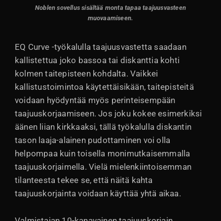
Noblen sovellus sisältää monta tapaa taajuusvasteen
muovaamiseen.
EQ Curve -työkalulla taajuusvastetta saadaan
kallistettua joko bassoa tai diskanttia kohti
kolmen taitepisteen kohdalta. Vaikkei
kallistustoimintoa käytettäisikään, taitepisteitä
voidaan hyödyntää myös perinteisempään
taajuuskorjaamiseen. Jos joku kokee esimerkiksi
äänen liian kirkkaaksi, tällä työkalulla diskantin
tason laaja-alainen pudottaminen voi olla
helpompaa kuin toisella monimutkaisemmalla
taajuuskorjaimella. Vielä mielenkiintoisemman
tilanteesta tekee se, että näitä kahta
taajuuskorjainta voidaan käyttää yhtä aikaa.
Valmistajan 10-kanavainen taajuuskorjain