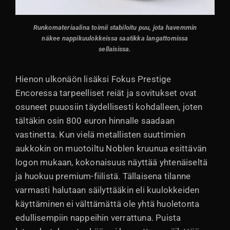
Runkomateriaalina toimii stabiloitu puu, jota havemmin
näkee nappikuulokkeissa saatikka langattomissa
sellaisissa.
Hienon ulkonäön lisäksi Fokus Prestige
Encoressa tarpeelliset reiät ja sovitukset ovat
osuneet puuosiin täydellisesti kohdalleen, joten
tältäkin osin 800 euron hinnalle saadaan
vastinetta. Kun vielä metallisten suuttimien
aukkokin on muotoiltu Noblen kruunua esittävän
logon mukaan, kokonaisuus näyttää yhtenäiseltä
ja huokuu premium-fiilistä. Tällaisena tilanne
varmasti halutaan säilyttääkin eli kuulokkeiden
käyttäminen ei välttämättä ole yhtä huoletonta
edullisempiin nappeihin verrattuna. Puista