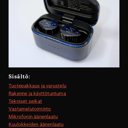
Sisältö:
Tuotepakkaus ja varustelu
Rakenne ja käyttötuntuma
Tekniset seikat
Vastamelutoiminto
Mikrofonin äänenlaatu
Kuulokkeiden äänenlaatu