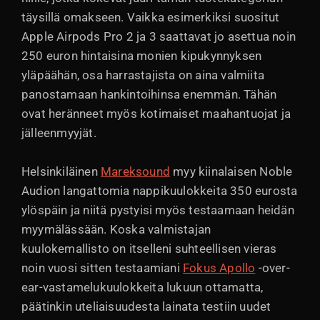
täysillä omakseen. Vaikka esimerkiksi suositut
Apple Airpods Pro 2 ja 3 saattavat jo asettua noin
250 euron hintaisina monien kipukynnyksen
yläpäähän, osa harrastajista on aina valmiita
panostamaan hankintoihinsa enemmän. Tähän
ovat heränneet myös kotimaiset maahantuojat ja
jälleenmyyjät.
Helsinkiläinen
Mareksound
myy kiinalaisen Noble
Audion langattomia nappikuulokkeita 350 eurosta
ylöspäin ja niitä pystyisi myös testaamaan heidän
myymälässään. Koska valmistajan
kuulokemallisto on itselleni suhteellisen vieras
noin vuosi sitten testaamiani
Fokus Apollo
-over-
ear-vastamelukuulokkeita lukuun ottamatta,
päätinkin uteliaisuudesta lainata testiin uudet