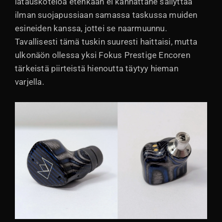
latauskoteloa etenkään ei kannattane säilyttää
ilman suojapussiaan samassa taskussa muiden
esineiden kanssa, jottei se naarmuunnu.
Tavallisesti tämä tuskin suuresti haittaisi, mutta
ulkonäön ollessa yksi Fokus Prestige Encoren
tärkeistä piirteistä hienoutta täytyy hieman
varjella.