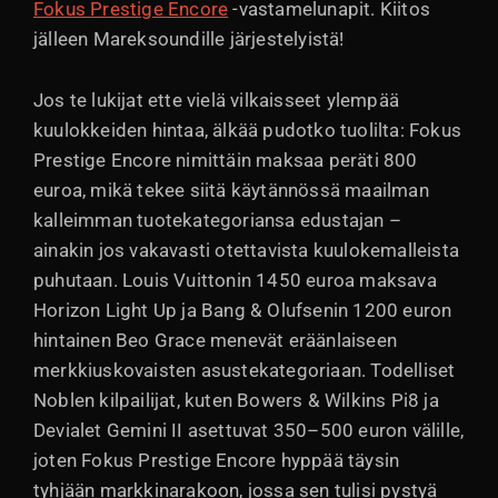
Fokus Prestige Encore
-vastamelunapit. Kiitos
jälleen Mareksoundille järjestelyistä!
Jos te lukijat ette vielä vilkaisseet ylempää
kuulokkeiden hintaa, älkää pudotko tuolilta: Fokus
Prestige Encore nimittäin maksaa peräti 800
euroa, mikä tekee siitä käytännössä maailman
kalleimman tuotekategoriansa edustajan –
ainakin jos vakavasti otettavista kuulokemalleista
puhutaan. Louis Vuittonin 1450 euroa maksava
Horizon Light Up ja Bang & Olufsenin 1200 euron
hintainen Beo Grace menevät eräänlaiseen
merkkiuskovaisten asustekategoriaan. Todelliset
Noblen kilpailijat, kuten Bowers & Wilkins Pi8 ja
Devialet Gemini II asettuvat 350–500 euron välille,
joten Fokus Prestige Encore hyppää täysin
tyhjään markkinarakoon, jossa sen tulisi pystyä