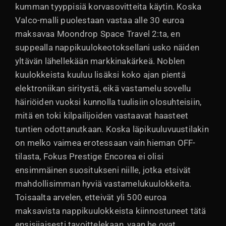
kumman tyyppisiä korvasovitteita käytin. Koska
Valco-malli puolestaan vastaa alle 30 euroa
maksavaa Moondrop Space Travel 2:ta, en
suppealla nappikuulokeotoksellani usko näiden
yltävän lähellekään markkinakärkeä. Noblen
kuulokkeista kuuluu lisäksi koko ajan pientä
elektroniikan siritystä, eikä vastamelu sovellu
häiriöiden vuoksi kunnolla tuulisiin olosuhteisiin,
mitä en toki kilpailijoiden vastaavat haasteet
tuntien odottanutkaan. Koska läpikuuluvuustilakin
on melko vaimea erotessaan vain hieman OFF-
tilasta, Fokus Prestige Encorea ei olisi
ensimmäinen suositukseni niille, jotka etsivät
mahdollisimman hyviä vastamelukuulokkeita.
Toisaalta arvelen, etteivät yli 500 euroa
maksavista nappikuulokkeista kiinnostuneet tätä
ensisijaisesti tavoittelekaan, vaan he ovat