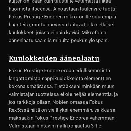
kuitenkin ikään kuin taustalle vetämättä liikaa
huomiota itseensä. Ainoastaan tuulenvire tuotti
Fokus Prestige Encoren mikrofonille suurempia
haasteita, mutta harvassa taitavat olla sellaiset
kuulokkeet, joissa ei näin kävisi. Mikrofonin
äänenlaatu saa siis minulta peukun ylöspäin.
Kuulokkeiden äänenlaatu
Fokus Prestige Encore eroaa edullisemmista
langattomista nappikuulokkeista elementtien
kokonaismäärässä. Tietääkseni minkään muun
valmistajan tuotteissa ei ole neljää elementtiä, ja
jos tarkkoja ollaan, Noblen omassa Fokus
Rex5:ssä niitä on vielä yksi enemmän, vaikka se
maksaakin Fokus Prestige Encorea vähemmän.
Valmistajan hintavin malli pohjautuu 3-tie-