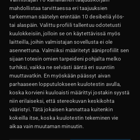
mahdollistaa tarvittaessa eri taajuuksien
tarkemman säätelyn enintään 10 desibeliä ylös-
tai alaspäin. Valittu profiili tallentuu odotetusti
kuulokkeisiin, jolloin se on käytettävissä myös
laitteilla, joihin valmistajan sovellusta ei ole
asennettuna. Valmiiksi määritetyt ääniprofiilit sen
sijaan totesin omien tarpeideni pohjalta melko
turhiksi, vaikka ne selvästi ääntä eri suuntiin
muuttavatkin. En myöskään päässyt aivan
parhaaseen lopputulokseen kuulotestin avulla,
koska korvieni kuuloaisti määrittyi jostakin syystä
niin erilaiseksi, että stereokuvan keskikohta
vääristyi. Tätä jokaisen kannattaa kuitenkin
kokeilla itse, koska kuulotestin tekeminen vie
aikaa vain muutaman minuutin.