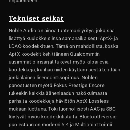
ohjaamiseen.
Tekniset seikat
Noble Audio on ainoa tuntemani yritys, joka saa
lisättyä kuulokkeisiinsa samanaikaisesti AptX- ja
LDAC-koodekkituen. Tämä on mahdollista, koska
AptX-koodekit kehittäneen Qualcomm:in
uusimmat piirisarjat tukevat myös kilpailevia
koodekkeja, kunhan niiden käyttämisestä tehdään
jonkinlainen lisensointisopimus. Noblen
panostusten myötä Fokus Prestige Encore
tukeekin kaikkia äänenlaadun näkökulmasta
parhaita koodekkeja häviötön AptX Lossless
mukaan luettuna. Toki luonnollisesti AAC ja SBC
löytyvät myös koodekkilistalta. Bluetooth-versio
puolestaan on moderni 5.4 ja Multipoint toimii