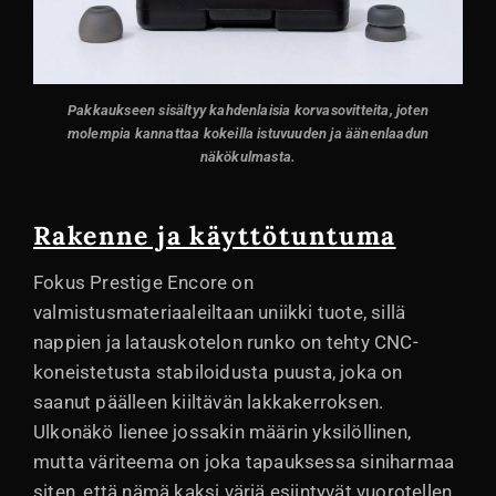
Pakkaukseen sisältyy kahdenlaisia korvasovitteita, joten
molempia kannattaa kokeilla istuvuuden ja äänenlaadun
näkökulmasta.
Rakenne ja käyttötuntuma
Fokus Prestige Encore on
valmistusmateriaaleiltaan uniikki tuote, sillä
nappien ja latauskotelon runko on tehty CNC-
koneistetusta stabiloidusta puusta, joka on
saanut päälleen kiiltävän lakkakerroksen.
Ulkonäkö lienee jossakin määrin yksilöllinen,
mutta väriteema on joka tapauksessa siniharmaa
siten, että nämä kaksi väriä esiintyvät vuorotellen