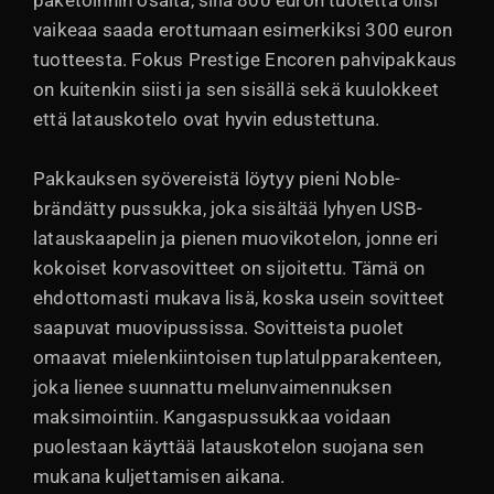
paketoinnin osalta, sillä 800 euron tuotetta olisi
vaikeaa saada erottumaan esimerkiksi 300 euron
tuotteesta. Fokus Prestige Encoren pahvipakkaus
on kuitenkin siisti ja sen sisällä sekä kuulokkeet
että latauskotelo ovat hyvin edustettuna.
Pakkauksen syövereistä löytyy pieni Noble-
brändätty pussukka, joka sisältää lyhyen USB-
latauskaapelin ja pienen muovikotelon, jonne eri
kokoiset korvasovitteet on sijoitettu. Tämä on
ehdottomasti mukava lisä, koska usein sovitteet
saapuvat muovipussissa. Sovitteista puolet
omaavat mielenkiintoisen tuplatulpparakenteen,
joka lienee suunnattu melunvaimennuksen
maksimointiin. Kangaspussukkaa voidaan
puolestaan käyttää latauskotelon suojana sen
mukana kuljettamisen aikana.