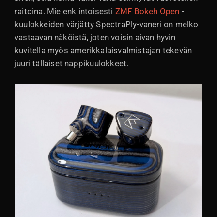
raitoina. Mielenkiintoisesti
ZMF Bokeh Open
-
kuulokkeiden värjätty SpectraPly-vaneri on melko
vastaavan näköistä, joten voisin aivan hyvin
kuvitella myös amerikkalaisvalmistajan tekevän
juuri tällaiset nappikuulokkeet.