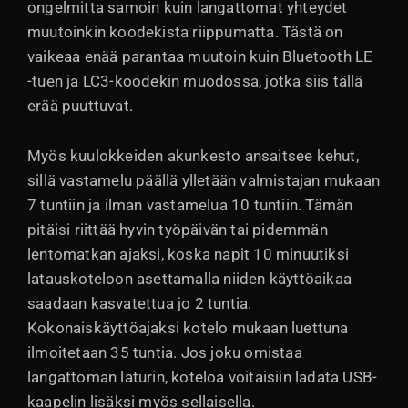
ongelmitta samoin kuin langattomat yhteydet
muutoinkin koodekista riippumatta. Tästä on
vaikeaa enää parantaa muutoin kuin Bluetooth LE
-tuen ja LC3-koodekin muodossa, jotka siis tällä
erää puuttuvat.
Myös kuulokkeiden akunkesto ansaitsee kehut,
sillä vastamelu päällä ylletään valmistajan mukaan
7 tuntiin ja ilman vastamelua 10 tuntiin. Tämän
pitäisi riittää hyvin työpäivän tai pidemmän
lentomatkan ajaksi, koska napit 10 minuutiksi
latauskoteloon asettamalla niiden käyttöaikaa
saadaan kasvatettua jo 2 tuntia.
Kokonaiskäyttöajaksi kotelo mukaan luettuna
ilmoitetaan 35 tuntia. Jos joku omistaa
langattoman laturin, koteloa voitaisiin ladata USB-
kaapelin lisäksi myös sellaisella.