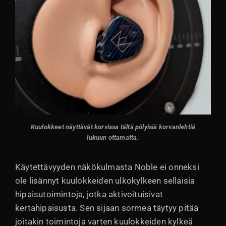
Kuulokkeet näyttävät korvissa tältä pölyisiä korvanlehtiä
lukuun ottamatta.
Käytettävyyden näkökulmasta Noble ei onneksi
ole lisännyt kuulokkeiden ulkokylkeen sellaisia
hipaisutoimintoja, jotka aktivoituisivat
kertahipaisusta. Sen sijaan sormea täytyy pitää
joitakin toimintoja varten kuulokkeiden kylkeä