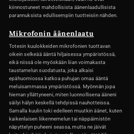
kiinnostuneet mahdollisista äänenlaadullisista
parannuksista edullisempiin tuotteisiin nähden.
Mikrofonin äänenlaatu
Totesin kuulokkeiden mikrofonien tuottavan
oikein selkeää ääntä hiljaisessa ympäristössä,
eikä niissä ole myöskään liian voimakasta
taustamelun suodatusta, joka alkaisi
epähuomiossa katkoa puhujan omaa ääntä
meluisammassa ympäristössä. Myönnän jopa
hieman yllättyneeni, miten luonnollisena ääneni
säilyi hälyn keskellä tehdyissä nauhotteissa.
Samalla kuulin toki edelleen muutkin äänet, kuten
kaikenlaisen liikennemelun tai näppäimistön
näpyttelyn puheeni seassa, mutta ne jäivät