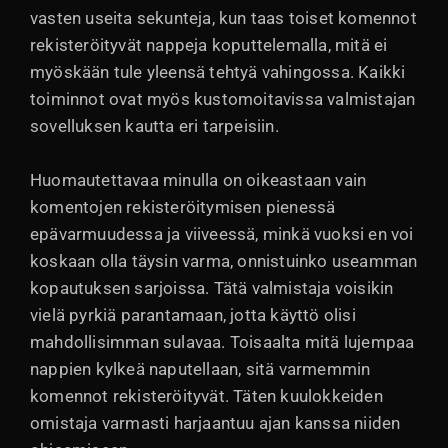
vasten useita sekunteja, kun taas toiset komennot
rekisteröityvät nappeja koputtelemalla, mitä ei
myöskään tule yleensä tehtyä vahingossa. Kaikki
toiminnot ovat myös kustomoitavissa valmistajan
sovelluksen kautta eri tarpeisiin.
Huomautettavaa minulla on oikeastaan vain
komentojen rekisteröitymisen pienessä
epävarmuudessa ja viiveessä, minkä vuoksi en voi
koskaan olla täysin varma, onnistuinko useamman
kopautuksen sarjoissa. Tätä valmistaja voisikin
vielä pyrkiä parantamaan, jotta käyttö olisi
mahdollisimman sulavaa. Toisaalta mitä lujempaa
nappien kylkeä naputellaan, sitä varmemmin
komennot rekisteröityvät. Täten kuulokkeiden
omistaja varmasti harjaantuu ajan kanssa niiden