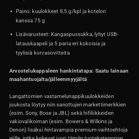
Paino: kuulokkeet 8,5 g/kpl ja kotelon
kanssa 75 g
Lisävarusteet: Kangaspussukka, lyhyt USB-
latauskaapeli ja 5 paria eri kokoisia ja
tyylisiä korvasovitteita
Arvostelukappaleen hankintatapa: Saatu lainaan
maahantuojalta/jälleenmyyjältä
Langattomien vastamelunappikuulokkeiden
joukosta löytyy niin sanottujen markettimerkkien
(esim. Sony, Bose ja JBL) sekä hifiliikkeiden
vakiovalikoiman (esim. Bowers & Wilkins ja
Denon) lisäksi hintavampia premium-vaihtoehtoja
niille, jotka kokevat juuri tämän tuotekategorian