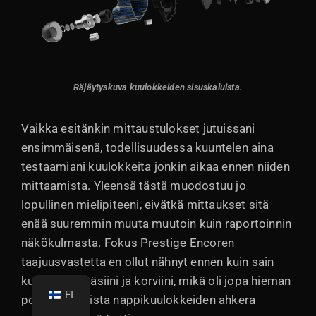
Räjäytyskuva kuulokkeiden sisuskaluista.
Vaikka esitänkin mittaustulokset jutuissani
ensimmäisenä, todellisuudessa kuuntelen aina
testaamiani kuulokkeita jonkin aikaa ennen niiden
mittaamista. Yleensä tästä muodostuu jo
lopullinen mielipiteeni, eivätkä mittaukset sitä
enää suuremmin muuta muutoin kuin raportoinnin
näkökulmasta. Fokus Prestige Encoren
taajuusvastetta en ollut nähnyt ennen kuin sain
kuulokkeet käsiini ja korviini, mikä oli jopa hieman
FI
poikkeuksellista nappikuulokkeiden ahkera