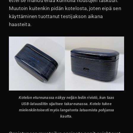
ettei se mahdu enää kunnolla housujen taskuun.
Muutoin kuitenkin pidän kotelosta, joten eipä sen
käyttäminen tuottanut testijakson aikana
haasteita.
Kotelon etureunassa näkyy neljän ledin rivistö, kun taas
USB-latausliitin sijaitsee takareunassa. Kotelo tukee
mielenkiintoisesti myös langatonta lataamista pohjansa
kautta.