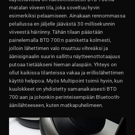
matalan viiveen tila, joka soveltuu hyvin
esimerkiksi pelaamiseen. Ainakaan rennommassa
pelailussa en jäljelle jäävästä 30 millisekunnin
viiveestä häiriinny. Tähän tilaan päästään
painelemalla BTD 700:n painiketta kolmesti,
jolloin lähettimen valo muuttuu vihreäksi ja
äänisignaalin suurin sallittu näytteenottotaajuus
putoaa tietääkseni hieman alaspäin. Yhteys on
ollut kaikissa tilanteissa vakaa ja erillislähettimen
käyttö helppoa. Myös Multipoint toimii hyvin, kun
kuulokkeet on yhdistetty samanaikaisesti BTD
700:aan ja johonkin perinteisempään Bluetooth-
äänilähteeseen, kuten matkapuhelimeen.