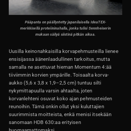
Pääpanta on päällystetty japanilaisella IdeaTEX-
merkkisellä proteiininahalla, jonka tulisi Sennheiserin
mukaan säilyä siistinä pitkän aikaa.
Uusilla keinonahkaisilla korvapehmusteilla lienee
ensisijassa äänenlaadullinen tarkoitus, mutta
samalla ne asettuvat hieman Momentum 4:ää
tiiviimmin korvien ympärille. Toisaalta korva-
aukko (5,6 x 3,8 x 1,9–2,5 cm) tuntuu silti
nykymittapuulla varsin ahtaalta, joten
korvanlehteni osuvat koko ajan pehmusteiden
reunoihin. Tämä onkin ollut yksi kuluttajien
suurimmista moitteista, enkä menisi itsekään
sanomaan HDB 630:aa erityisen
huomaamattomaksi.