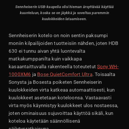
Sennheiserin USB-kaapelia olisi hieman ärsyttävää käyttää
kuunteluun, koska se on jäykkä ja soveltuu paremmin
kuulokkeiden lataamiseen.
Sennheiserin kotelo on noin sentin paksumpi
moniin kilpailijoiden tuotteisiin nähden, joten HDB
630 ei tunnu aivan yhtä luontevalta
matkakumppanilta kuin vaikkapa
kasaantaittuvalla rakenteella toteutetut
Sony WH-
1000XM6
ja
Bose QuietComfort Ultra
. Toisaalta
Sonysta ja Bosesta poiketen Sennheiserin
kuulokkeiden virta katkeaa automaattisesti, kun
kuulokkeet asetetaan koteloonsa. Vastaavasti
virta myös käynnistyy kuulokkeet ulos nostaessa,
joten ominaisuus sujuvoittaa käyttöä sikäli, kun
koteloa käytetään säännöllisenä
säilytysratkaisuna.