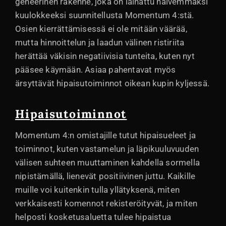
geneerinen rakenne, joka on lainattu halvemmaksi
kuulokkeeksi suunnitellusta Momentum 4:stä.
Osien kierrättämisessä ei ole mitään väärää,
mutta hinnoittelun ja laadun välinen ristiriita
herättää väkisin negatiivisia tunteita, kuten nyt
pääsee käymään. Asiaa pahentavat myös
ärsyttävät hipaisutoiminnot oikean kupin kyljessä.
Hipaisutoiminnot
Momentum 4:n omistajille tutut hipaisueleet ja
toiminnot, kuten vastamelun ja läpikuuluvuuden
välisen suhteen muuttaminen kahdella sormella
nipistämällä, lienevät positiivinen juttu. Kaikille
muille voi kuitenkin tulla yllätyksenä, miten
verkkaisesti komennot rekisteröityvät, ja miten
helposti kosketusaluetta tulee hipaistua