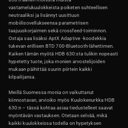
vastamelukuulokkeista poiketen suhteellisen
neutraaliksi ja lisännyt uusittuun
mobiilisovellukseensa parametrisen
taajuuskorjaimen sekä crossfeed-toiminnon.
Ostaja saa lisäksi AptX Adaptive -koodekkia
tukevan erillisen BTD 700-Bluetooth-lähettimen.
Kaiken tämän myötä HDB 630:sta tulikin nopeasti
hypetetty tuote, joka monien arvostelijoiden
mukaan päihittää suurin piirtein kaikki
kilpailijansa.
Meillä Suomessa monia on vaikuttanut
kiinnostavan, arvioiko myös Kuulokenurkka HDB
630:n – tässä kohtaa asiaa tiedustelleet saavat
myöntävän vastauksen. Otetaan selvää, mikä
kaikki kuulokkeissa todella on hypetyksen