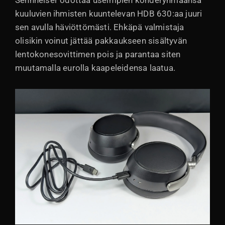
Sennheiser odottaa useimpien kohderyhmäänsä
kuuluvien ihmisten kuuntelevan HDB 630:aa juuri
sen avulla häviöttömästi. Ehkäpä valmistaja
olisikin voinut jättää pakkaukseen sisältyvän
lentokonesovittimen pois ja parantaa siten
muutamalla eurolla kaapeleidensa laatua.