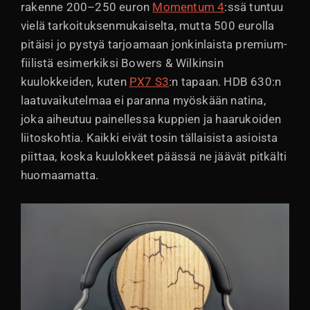
rakenne 200–250 euron
Momentum 4
:ssä tuntuu
vielä tarkoituksenmukaiselta, mutta 500 eurolla
pitäisi jo pystyä tarjoamaan jonkinlaista premium-
fiilistä esimerkiksi Bowers & Wilkinsin
kuulokkeiden, kuten
PX7 S3
:n tapaan. HDB 630:n
laatuvaikutelmaa ei paranna myöskään natina,
joka aiheutuu painellessa kuppien ja haarukoiden
liitoskohtia. Kaikki eivät tosin tällaisista asioista
piittaa, koska kuulokkeet päässä ne jäävät pitkälti
huomaamatta.