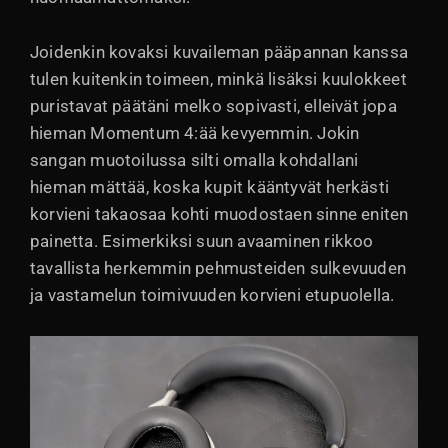
Joidenkin kovaksi kuvaileman pääpannan kanssa
tulen kuitenkin toimeen, minkä lisäksi kuulokkeet
puristavat päätäni melko sopivasti, elleivät jopa
hieman Momentum 4:ää kevyemmin. Jokin
sangan muotoilussa silti omalla kohdallani
hieman mättää, koska kupit kääntyvät herkästi
korvieni takaosaa kohti muodostaen sinne eniten
painetta. Esimerkiksi suun avaaminen rikkoo
tavallista herkemmin pehmusteiden sulkevuuden
ja vastamelun toimivuuden korvieni etupuolella.