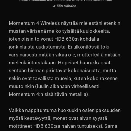
4:ään nähden.
Momentum 4 Wireless näyttää mielestäni etenkin
mustan värisenä melko tylsältä kuulokkeelta,
joten olisin toivonut HDB 630:n kohdalla
jonkinlaista uudistumista. Ei ulkonäössä toki
varsinaisesti mitään vikaa ole, muttei kyllä mitään
mielenkiintoistakaan. Hopeiset haarukkaosat
sentään hieman piristävät kokonaisuutta, mutta
nekin ovat tavallista muovia, kuten koko rakenne
muutoinkin (luulin aikanaan virheellisesti
Momentum 4:n sisältävän metallia).
Vaikka näppituntuma huokuukin osien paksuuden
myötä kestävyyttä, monet ovat aivan syystä
moittineet HDB 630:aa halvan tuntuiseksi. Sama