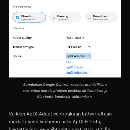
Sennheiser Dongle Control -sovellus mahdollistaa
esimeriksi matalaviiveisen pelitilan aktivoimisen ja
Bluetooth-koodekin vaihtamisen.
Vaikkei AptX Adaptive eroakaan bittivirraltaan
merkittävästi vanhemmasta AptX HD:sta,
käytettävissä on vaihtoehtoisesti BTD 700:lla