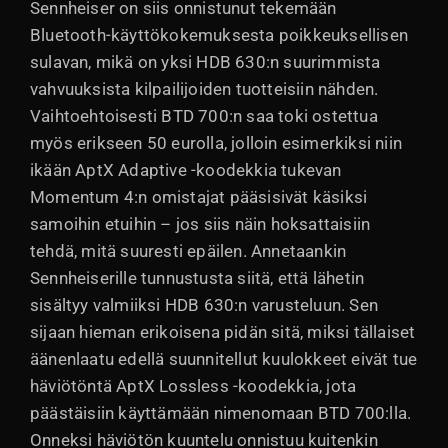
Sennheiser on siis onnistunut tekemään
Bluetooth-käyttökokemuksesta poikkeuksellisen
sulavan, mikä on yksi HDB 630:n suurimmista
vahvuuksista kilpailijoiden tuotteisiin nähden.
Vaihtoehtoisesti BTD 700:n saa toki ostettua
myös erikseen 50 eurolla, jolloin esimerkiksi niin
ikään AptX Adaptive -koodekkia tukevan
Momentum 4:n omistajat pääsisivät käsiksi
samoihin etuihin – jos siis näin hoksattaisiin
tehdä, mitä suuresti epäilen. Annetaankin
Sennheiserille tunnustusta siitä, että lähetin
sisältyy valmiiksi HDB 630:n varusteluun. Sen
sijaan hieman erikoisena pidän sitä, miksi tällaiset
äänenlaatu edellä suunnitellut kuulokkeet eivät tue
häviötöntä AptX Lossless -koodekkia, jota
päästäisiin käyttämään nimenomaan BTD 700:lla.
Onneksi häviötön kuuntelu onnistuu kuitenkin