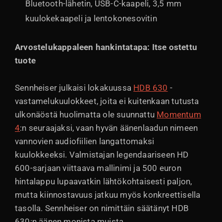
Bluetooth-lähetin, USB-C-kaapeli, 3,5 mm
kuulokekaapeli ja lentokonesovitin
Arvostelukappaleen hankintatapa: Itse ostettu
tuote
Sennheiser julkaisi lokakuussa
HDB 630
-
vastamelukuulokkeet, joita ei kuitenkaan tutusta
ulkonäöstä huolimatta ole suunnattu
Momentum
4
:n seuraajaksi, vaan hyvän äänenlaadun nimeen
vannovien audiofiilien langattomaksi
kuulokkeeksi. Valmistajan legendaariseen HD
600-sarjaan viittaava mallinimi ja 500 euron
hintalappu lupaavatkin lähtökohtaisesti paljon,
mutta kiinnostavuus jatkuu myös konkreettisella
tasolla. Sennheiser on nimittäin säätänyt HDB
630:n äänen monista muista