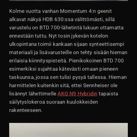
Kolme vuotta vanhan Momentum 4:n geenit
alkavat näkyä HDB 630:ssa välittömästi, sillä
varustelu on BTD 700-lähetintä lukuun ottamatta
ennestään tuttu. Nyt tosin jykevän kotelon
ulkopintana toimii kankaan sijaan synteettisempi
materiaali ja lisävarusteille on tehty sisään hieman
erilaisia kiinnityspisteitä. Pienikokoinen BTD 700
esimerkiksi sujahtaa kätevästi omaan pieneen
taskuunsa, jossa sen tulisi pysyä tallessa. Hieman
harmittelen kuitenkin sitä, ettei Sennheiser ole
lisännyt lähettimelle
AKG N9 Hybridin
tapaista
säilytyslokeroa suoraan kuulokkeiden
rakenteeseen.