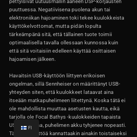
pettyisivät uutuusmallin ääneen DSP-korjausten
puuttuessa. Negatiivisena puolena akun tai
elektroniikan hajoaminen toki tekee kuulokkeista
käyttökelvottomat, mutta pidän lopulta
tärkeämpänä sitä, että tällainen tuote toimii
optimaalisella tavalla ollessaan kunnossa kuin
että sitä voitaisiin edelleen käyttää osittaisen
hajoamisen jälkeen.
Havaitsin USB-käyttöön liittyen erikoisen
ongelman, sillä Sennheiser on määrittänyt USB-
yhteyden siten, että kuulokkeet lataavat aina
itseään matkapuhelimeen liitettynä. Koska tätä ei
ole mahdollista muuttaa asetusten kautta, eikä
tarjolla ole Focal Bathys -kuulokkeiden tapaista
USB-DAC-tilaa, puhelimen akku tyhjenee nopeasti.
FI
Tällaista käyttöä kannattaakin ainakin toistaiseksi