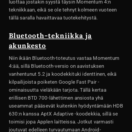
luottaa jostakin syystä täysin Momentum 4:n
tekniikkaan, eikä se ole tehnyt kolmeen vuoteen
tällä saralla havaittavaa tuotekehitystä.
Bluetooth-tekniikka ja
akunkesto
Niin ikään Bluetooth-toteutus vastaa Momentum
4:ää, sillä Bluetooth-versio on aavistuksen
vanhentunut 5.2 ja koodekkituki identtinen, eikä
kilpailijoista poiketen Google Fast Pair -
ominaisuutta vieläkään tarjota. Tällä kertaa
erillisen BTD 700-lähettimen ansiosta yhä
useammat pääsevät kuitenkin hyödyntämään HDB
630:n kanssa AptX Adaptive -koodekkia, sillä se
toimisi jopa Applen laitteissa. Jotkut varmasti
joutuvat edelleen turvautumaan Android-