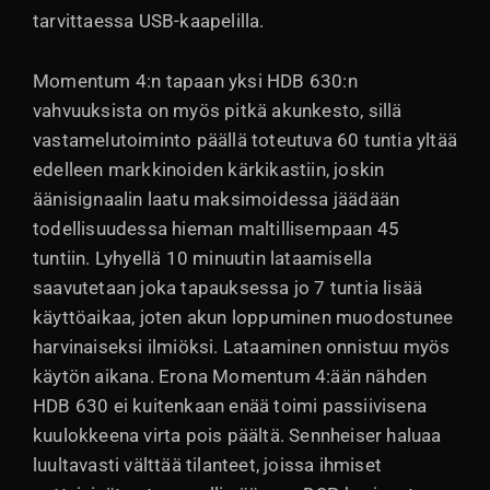
tarvittaessa USB-kaapelilla.
Momentum 4:n tapaan yksi HDB 630:n
vahvuuksista on myös pitkä akunkesto, sillä
vastamelutoiminto päällä toteutuva 60 tuntia yltää
edelleen markkinoiden kärkikastiin, joskin
äänisignaalin laatu maksimoidessa jäädään
todellisuudessa hieman maltillisempaan 45
tuntiin. Lyhyellä 10 minuutin lataamisella
saavutetaan joka tapauksessa jo 7 tuntia lisää
käyttöaikaa, joten akun loppuminen muodostunee
harvinaiseksi ilmiöksi. Lataaminen onnistuu myös
käytön aikana. Erona Momentum 4:ään nähden
HDB 630 ei kuitenkaan enää toimi passiivisena
kuulokkeena virta pois päältä. Sennheiser haluaa
luultavasti välttää tilanteet, joissa ihmiset