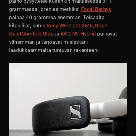
paino pysyttelee kuitenkin maltillisessa 311
grammassa, joten esimerkiksi
Focal Bathys
painaa 40 grammaa enemmän. Toisaalta
kilpailijat, kuten
Sony WH-1000XM6
,
Bose
QuietComfort Ultra
ja
AKG N9 Hybrid
painavat
vähemmän ja tarjoavat mielestäni
laadukkaammalta tuntuvan rakenteen.