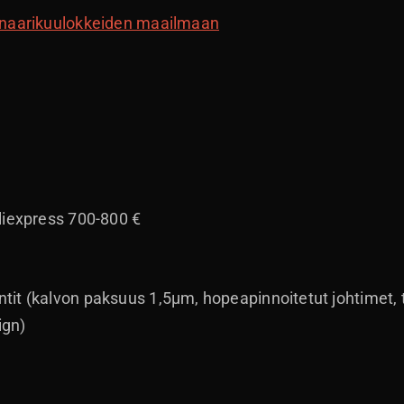
naarikuulokkeiden maailmaan
liexpress 700-800 €
it (kalvon paksuus 1,5μm, hopeapinnoitetut johtimet, t
ign)