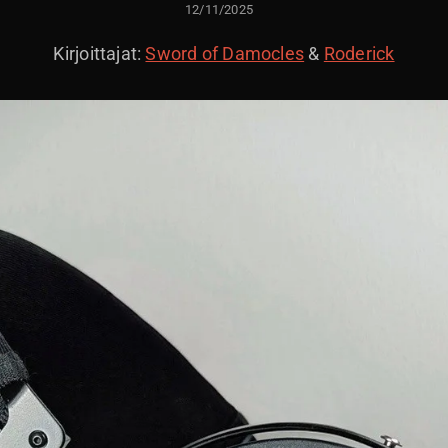
LÄHETETTY
12/11/2025
Kirjoittajat:
Sword of Damocles
&
Roderick