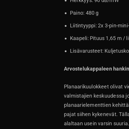
Herkkyys: 96 dB/mW
Paino: 480 g
Liitintyyppi: 2x 3-pin-min
Kaapeli: Pituus 1,65 m / l
Lisävarusteet: Kuljetusk
Arvostelukappaleen hankint
Planaarikuulokkeet olivat v
valmistajien keskuudessa jo
planaarielementtien kehitt
pajat siihen kykenevät. Täll
alaltaan usein varsin suuria