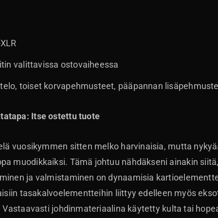
i-XLR
iitin valittavissa ostovaiheessa
otelo, toiset korvapehmusteet, pääpannan lisäpehmuste 
atapa: Itse ostettu tuote
ielä vuosikymmen sitten melko harvinaisia, mutta nykyään
pa muodikkaiksi. Tämä johtuu nähdäkseni ainakin siitä
äminen ja valmistaminen on dynaamisia kartioelementt
aisiin tasakalvoelementteihin liittyy edelleen myös ekso
. Vastaavasti johdinmateriaalina käytetty kulta tai hop