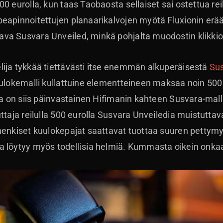
0 eurolla, kun taas Taobaosta sellaiset sai ostettua rei
eapinnoitettujen planaarikalvojen myötä Fluxionin erää
va Susvara Unveiled, minkä pohjalta muodostin klikkio
lija tykkää tiettävästi itse enemmän alkuperäisestä
Su
kuulokemalli kullattuine elementteineen maksaa noin 5
kka on siis päinvastainen Hifimanin kahteen Susvara-ma
ttaja reilulla 500 eurolla Susvara Unveiledia muistutta
-henkiset kuulokepajat saattavat tuottaa suuren pettym
a löytyy myös todellisia helmiä. Kummasta oikein onkaa