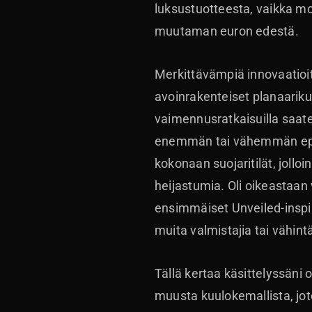
luksustuotteesta, vaikka mo
muutaman euron edestä.
Merkittävämpiä innovaatioit
avoinrakenteiset planaariku
vaimennusratkaisuilla saat
enemmän tai vähemmän epäta
kokonaan suojaritilät, jollo
heijastumia. Oli oikeastaan 
ensimmäiset Unveiled-inspir
muita valmistajia tai vähint
Tällä kertaa käsittelyssäni 
muusta kuulokemallista, jot