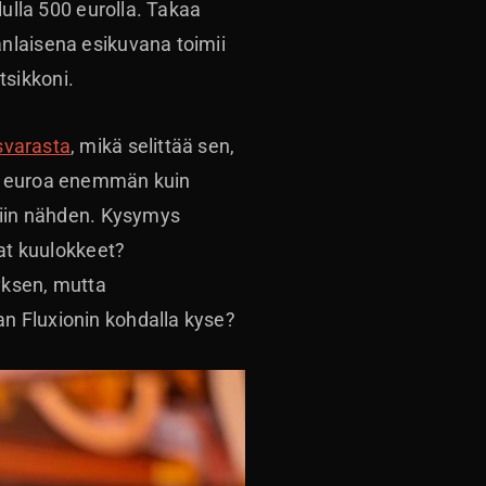
lulla 500 eurolla. Takaa
nlaisena esikuvana toimii
tsikkoni.
svarasta
, mikä selittää sen,
00 euroa enemmän kuin
lliin nähden. Kysymys
vat kuulokkeet?
yksen, mutta
n Fluxionin kohdalla kyse?