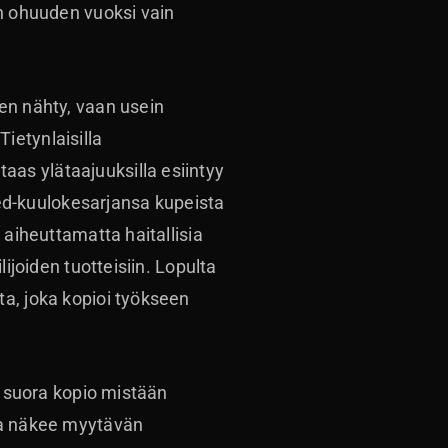
en ohuuden vuoksi vain
en nähty, vaan usein
ietynlaisilla
as ylätaajuuksilla esiintyy
d-kuulokesarjansa kupeista
 aiheuttamatta haitallisia
ijoiden tuotteisiin. Lopulta
ta, joka kopioi työkseen
e suora kopio mistään
ita näkee myytävän