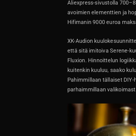
Aliexpress-sivustolla 700–80
avoimien elementtien ja hop
Hifimanin 9000 euroa maksa
XK-Audion kuulokesuunnitte
että sitä imitoiva Serene-
Fluxion. Hinnoittelun logii
kuitenkin kuuluu, saako kulu
Pahimmillaan tällaiset DIY
parhaimmillaan valikoimast