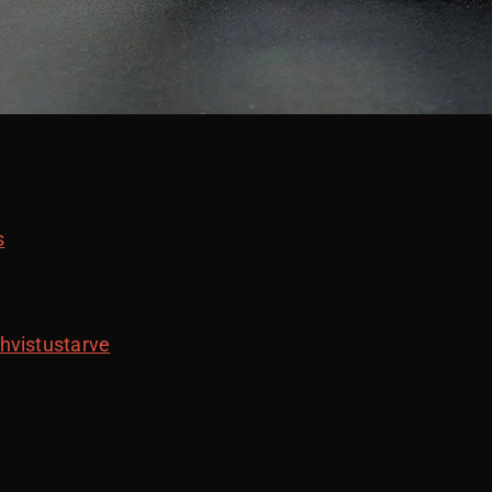
s
hvistustarve