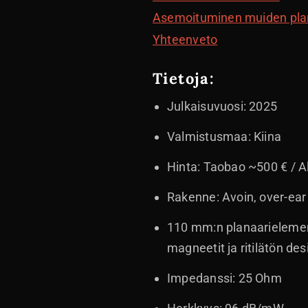
Asemoituminen muiden pla
Yhteenveto
Tietoja:
Julkaisuvuosi: 2025
Valmistusmaa: Kiina
Hinta: Taobao ~500 € / A
Rakenne: Avoin, over-ear
110 mm:n planaarielement
magneetit ja ritilätön des
Impedanssi: 25 Ohm