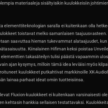
lempia materiaaleja sisältyisikin kuulokkeisiin johtimi
a elementtiteknologian saralla ei kuitenkaan olla hetke
ulokkeet toistavat melko samanlaisen taajuusvasteen. T
etaan saavuttaa hieman tukevammat alataajuudet, kun ta
saisuutta. Kiinalainen Hifiman keksi poistaa Unveile
in elementtien takasäteilyn tulisi päästä vapaammin ulos
vain ajan kysymys, milloin tämä idea leviäisi myös kilpail
oituneet kuulokkeet putkahtivat markkinoille XK-Audiol
ään lainaa parhaat ideat omiin tuotteisiinsa.
olevat Fluxion-kuulokkeet ei kuitenkaan varsinaisesti ol
en kehtasin hankkia sellaisen testattavaksi. Kuulokke