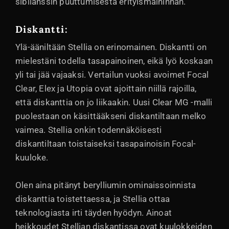
sibilanssin puuttumisesta erityismaininnan.
Diskantti:
Ylä-ääniltään Stellia on erinomainen. Diskantti on
mielestäni todella tasapainoinen, eikä lyö koskaan
yli tai jää vajaaksi. Vertailun vuoksi avoimet Focal
Clear, Elex ja Utopia ovat ajoittain niillä rajoilla,
että diskanttia on jo liikaakin. Uusi Clear MG -malli
puolestaan on käsittääkseni diskantiltaan melko
vaimea. Stellia onkin todennäköisesti
diskantiltaan toistaiseksi tasapainoisin Focal-
kuuloke.
Olen aina pitänyt berylliumin ominaissoinnista
diskanttia toistettaessa, ja Stellia ottaa
teknologiasta irti täyden hyödyn. Ainoat
heikkoudet Stellian diskantissa ovat kuulokkeiden