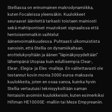
Stelliassa on erinomainen makrodynamiikka,
kuten Focaleissa yleensäkin. Kuulokkeet
seuraavat äänitettä tarkasti toistaen mainiosti
sekä mahtipontiset muutokset signaalissa että
hentoisemmatkin vaihtelut
äänenvoimakkuudessa. Puhtaasti ulkomuistista
sanoisin, että Stellia on dynamiikaltaan,
erottelukyvyltään ja äänen ”läpinäkyvyydeltään”
lähempänä Utopiaa kuin edullisempia Clear-,
Elear-, Elegia- ja Elex -malleja. En valitettavasti ole
testannut kovin monia 3000 euroa maksavia
kuulokkeita, joten en osaa sanoa, kuinka hyvin
Stellia vertautuisi teknisyyksiltään saman
hintaisiin avoimiin kuulokkeisiin, kuten esimerkiksi
Hifiman HE1000SE -malliin tai Meze Empyreaniin.