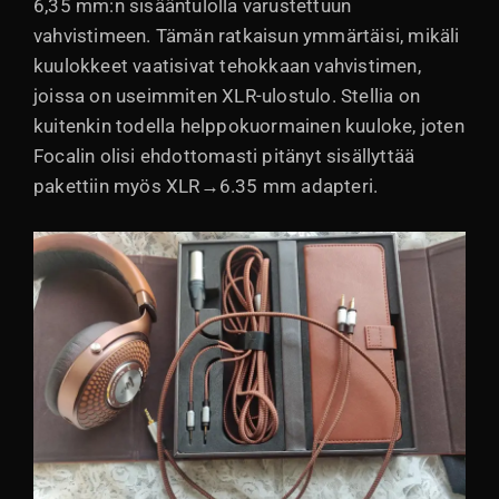
6,35 mm:n sisääntulolla varustettuun
vahvistimeen. Tämän ratkaisun ymmärtäisi, mikäli
kuulokkeet vaatisivat tehokkaan vahvistimen,
joissa on useimmiten XLR-ulostulo. Stellia on
kuitenkin todella helppokuormainen kuuloke, joten
Focalin olisi ehdottomasti pitänyt sisällyttää
pakettiin myös XLR→6.35 mm adapteri.