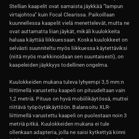
Stellian kaapelit ovat samaista jäykkää ”lampun
virtajohtoa” kuin Focal Clearissa. Paikoillaan
kuunnellessa kaapelit vielä menettelevät, mutta ne
ovat auttamatta liian jäykät, mikäli kuulokkeita
haluaa käyttää liikkuessaan. Koska kuulokkeet on
selvästi suunniteltu myös liikkuessa käytettäviksi
(niitä myös markkinoidaan sen suuntaisesti), on
kaapeleiden jäykkyys todellinen ongelma.
Kuulokkeiden mukana tuleva lyhyempi 3,5 mm:n
liittimellä varustettu kaapeli on pituudeltaan vain
1,2 metriä. Pituus on hyvä mobiilikäytössä, muttei
riittävä työpöytäkäyttöön. Balansoitu XLR-
liittimellä varustettu kaapeli on puolestaan noin 3
metriä pitkä. Kuulokkeiden mukana ei tule
ollenkaan adapteria, jolla ne saisi kytkettyä kiinni