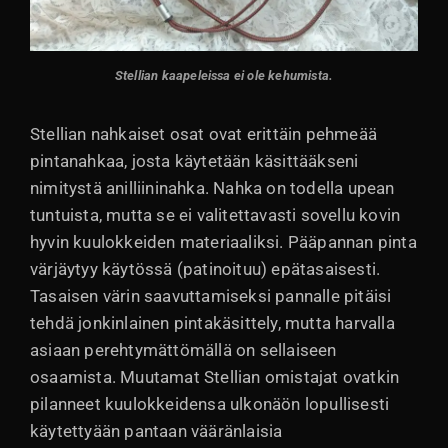
Stellian kaapeleissa ei ole kehumista
.
Stellian nahkaiset osat ovat erittäin pehmeää
pintanahkaa, josta käytetään käsittääkseni
nimitystä anilliininahka. Nahka on todella upean
tuntuista, mutta se ei valitettavasti sovellu kovin
hyvin kuulokkeiden materiaaliksi. Pääpannan pinta
värjäytyy käytössä (patinoituu) epätasaisesti.
Tasaisen värin saavuttamiseksi pannalle pitäisi
tehdä jonkinlainen pintakäsittely, mutta harvalla
asiaan perehtymättömällä on sellaiseen
osaamista. Muutamat Stellian omistajat ovatkin
pilanneet kuulokkeidensa ulkonäön lopullisesti
käytettyään pantaan vääränlaisia