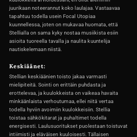
juurikaan noteerannut koko laulajaa. Vastaavaa
tapahtuu todella usein Focal Utopiaa
kuunnellessa, joten on mukavaa huomata, että
Stellialla on sama kyky nostaa musiikista esiin
asioita tuoreella tavalla ja naulita kuuntelija
nautiskelemaan niistä.
Keskiäänet:
Stellian keskiäänien toisto jakaa varmasti
mielipiteitä. Sointi on erittäin puhdasta ja
erottelevaa, ja kuulokkeista on vaikeaa havaita
minkäänlaista verhoutumaa, ellei niitä vertaa
todella hyviin avoimiin kuulokkeisiin. Stellia
toistaa sähkökitarat ja puhaltimet todella
energisesti. Laulusuoritukset puolestaan toistuvat
intiimisti ja eläväisen kuuloisesti. Tällaisen