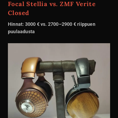
Focal Stellia
vs. ZMF Verite
Closed
Hinnat: 3000 € vs. 2700–2900 € riippuen
puulaadusta