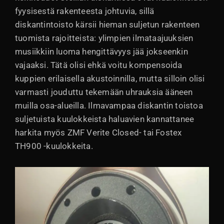
fyysisestä rakenteesta johtuvia, sillä
diskantintoisto kärsii hieman suljetun rakenteen
tuomista rajoitteista: ylimpien ilmataajuuksien
musiikkiin luoma hengittävyys jää jokseenkin
vajaaksi. Tätä olisi ehkä voitu kompensoida
kuppien erilaisella akustoinnilla, mutta silloin olisi
varmasti jouduttu tekemään uhrauksia ääneen
muilla osa-alueilla. Ilmavampaa diskantin toistoa
suljetuista kuulokkeista haluavien kannattanee
harkita myös ZMF Verite Closed- tai Fostex
TH900 -kuulokkeita.