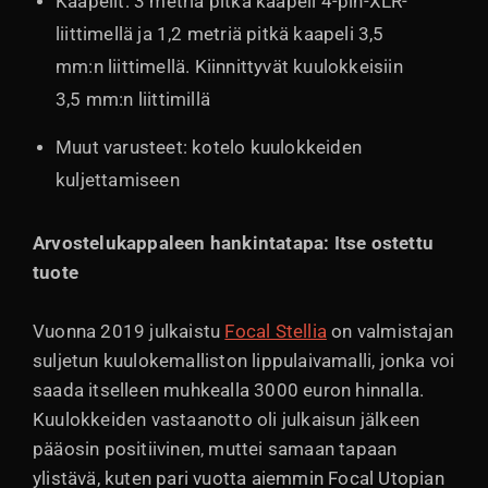
Kaapelit: 3 metriä pitkä kaapeli 4-pin-XLR-
liittimellä ja 1,2 metriä pitkä kaapeli 3,5
mm:n liittimellä. Kiinnittyvät kuulokkeisiin
3,5 mm:n liittimillä
Muut varusteet: kotelo kuulokkeiden
kuljettamiseen
Arvostelukappaleen hankintatapa: Itse ostettu
tuote
Vuonna 2019 julkaistu
Focal Stellia
on valmistajan
suljetun kuulokemalliston lippulaivamalli, jonka voi
saada itselleen muhkealla 3000 euron hinnalla.
Kuulokkeiden vastaanotto oli julkaisun jälkeen
pääosin positiivinen, muttei samaan tapaan
ylistävä, kuten pari vuotta aiemmin Focal Utopian