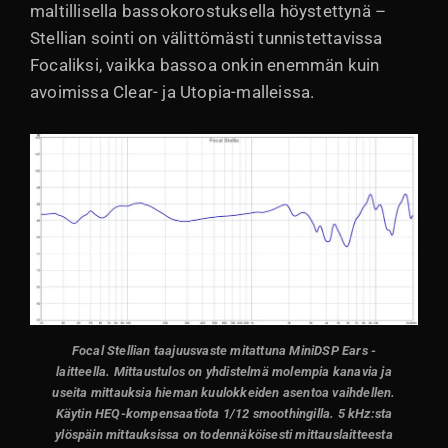
maltillisella bassokorostuksella höystettynä –
Stellian sointi on välittömästi tunnistettavissa
Focaliksi, vaikka bassoa onkin enemmän kuin
avoimissa Clear- ja Utopia-malleissa.
Focal Stellian taajuusvaste mitattuna MiniDSP Ears -
laitteella. Mittaustulos on yhdistelmä molempia kanavia ja
useita mittauksia hieman kuulokkeiden asentoa vaihdellen.
Käytin HEQ-kompensaatiota 1/12 smoothingilla. 5 kHz:sta
ylöspäin mittauksissa on todennäköisesti mittauslaitteesta