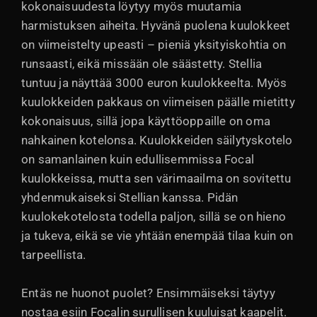
kokonaisuudesta löytyy myös muutamia
harmistuksen aiheita. Hyvänä puolena kuulokkeet
on viimeistelty upeasti – pieniä yksityiskohtia on
runsaasti, eikä missään ole säästetty. Stellia
tuntuu ja näyttää 3000 euron kuulokkeelta. Myös
kuulokkeiden pakkaus on viimeisen päälle mietitty
kokonaisuus, sillä jopa käyttöoppaille on oma
nahkainen kotelonsa. Kuulokkeiden säilytyskotelo
on samanlainen kuin edullisemmissa Focal
kuulokkeissa, mutta sen värimaailma on sovitettu
yhdenmukaiseksi Stellian kanssa. Pidän
kuulokekotelosta todella paljon, sillä se on hieno
ja tukeva, eikä se vie yhtään enempää tilaa kuin on
tarpeellista.
Entäs ne huonot puolet? Ensimmäiseksi täytyy
nostaa esiin Focalin surullisen kuuluisat kaapelit.