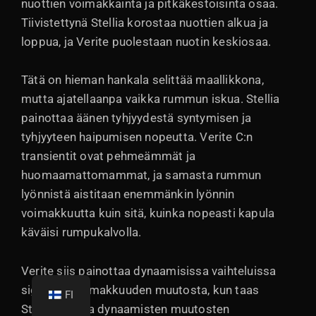
nuottien voimakkainta ja pitkäkestoisinta osaa.
Tiivistettynä Stellia korostaa nuottien alkua ja
loppua, ja Verite puolestaan nuotin keskiosaa.
Tätä on hieman hankala selittää maallikkona,
mutta ajatellaanpa vaikka rummun iskua. Stellia
painottaa äänen tyhjyydestä syntymisen ja
tyhjyyteen haipumisen nopeutta. Verite C:n
transientit ovat pehmeämmät ja
huomaamattomammat, ja samasta rummun
lyönnistä aistitaan enemmänkin lyönnin
voimakkuutta kuin sitä, kuinka nopeasti kapula
käväisi rumpukalvolla.
Verite siis painottaa dynaamisissa vaihteluissa
signaalin voimakkuuden muutosta, kun taas
FI
Stellia loistaa dynaamisten muutosten