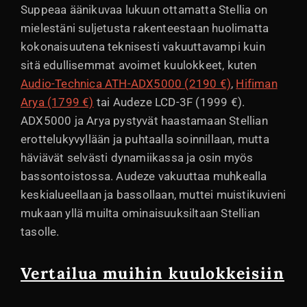
Suppeaa äänikuvaa lukuun ottamatta Stellia on
mielestäni suljetusta rakenteestaan huolimatta
kokonaisuutena teknisesti vakuuttavampi kuin
sitä edullisemmat avoimet kuulokkeet, kuten
Audio-Technica ATH-ADX5000 (2190 €)
,
Hifiman
Arya (1799 €)
tai Audeze LCD-3F (1999 €).
ADX5000 ja Arya pystyvät haastamaan Stellian
erottelukyvyllään ja puhtaalla soinnillaan, mutta
häviävät selvästi dynamiikassa ja osin myös
bassontoistossa. Audeze vakuuttaa muhkealla
keskialueellaan ja bassollaan, muttei muistikuvieni
mukaan yllä muilta ominaisuuksiltaan Stellian
tasolle.
Vertailua muihin kuulokkeisiin