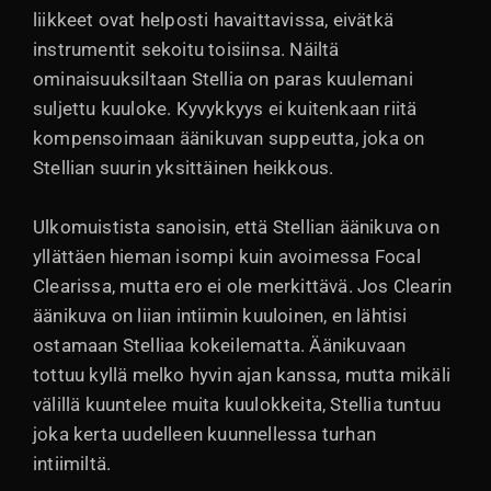
liikkeet ovat helposti havaittavissa, eivätkä
instrumentit sekoitu toisiinsa. Näiltä
ominaisuuksiltaan Stellia on paras kuulemani
suljettu kuuloke. Kyvykkyys ei kuitenkaan riitä
kompensoimaan äänikuvan suppeutta, joka on
Stellian suurin yksittäinen heikkous.
Ulkomuistista sanoisin, että Stellian äänikuva on
yllättäen hieman isompi kuin avoimessa Focal
Clearissa, mutta ero ei ole merkittävä. Jos Clearin
äänikuva on liian intiimin kuuloinen, en lähtisi
ostamaan Stelliaa kokeilematta. Äänikuvaan
tottuu kyllä melko hyvin ajan kanssa, mutta mikäli
välillä kuuntelee muita kuulokkeita, Stellia tuntuu
joka kerta uudelleen kuunnellessa turhan
intiimiltä.