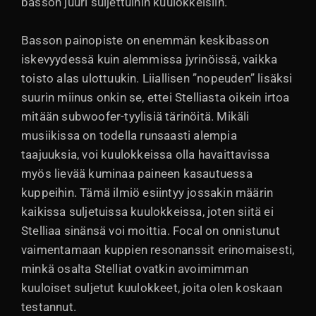
basson juuri suljettuihin kuulokkeisiin.
Basson painopiste on enemmän keskibasson
iskevyydessä kuin alemmissa jyrinöissä, vaikka
toisto alas ulottuukin. Liiallisen ”nopeuden” lisäksi
suurin miinus onkin se, ettei Stelliasta oikein irtoa
mitään subwoofer-tyylisiä tärinöitä. Mikäli
musiikissa on todella runsaasti alempia
taajuuksia, voi kuulokkeissa olla havaittavissa
myös lievää kuminaa paineen kasautuessa
kuppeihin. Tämä ilmiö esiintyy jossakin määrin
kaikissa suljetuissa kuulokkeissa, joten siitä ei
Stelliaa sinänsä voi moittia. Focal on onnistunut
vaimentamaan kuppien resonanssit erinomaisesti,
minkä osalta Stelliat ovatkin avoimimman
kuuloiset suljetut kuulokkeet, joita olen koskaan
testannut.