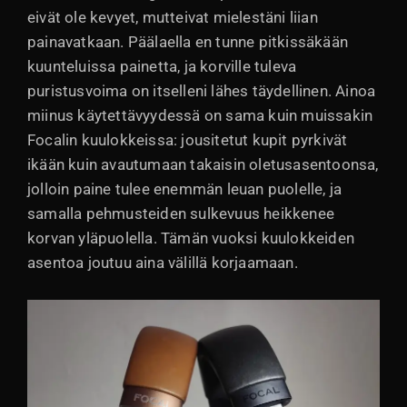
eivät ole kevyet, mutteivat mielestäni liian
painavatkaan. Päälaella en tunne pitkissäkään
kuunteluissa painetta, ja korville tuleva
puristusvoima on itselleni lähes täydellinen. Ainoa
miinus käytettävyydessä on sama kuin muissakin
Focalin kuulokkeissa: jousitetut kupit pyrkivät
ikään kuin avautumaan takaisin oletusasentoonsa,
jolloin paine tulee enemmän leuan puolelle, ja
samalla pehmusteiden sulkevuus heikkenee
korvan yläpuolella. Tämän vuoksi kuulokkeiden
asentoa joutuu aina välillä korjaamaan.