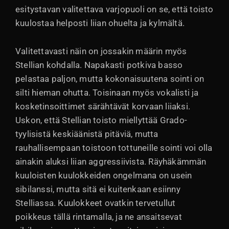
esitystavan valitettava varjopuoli on se, että toisto
kuulostaa helposti liian ohuelta ja kylmältä.
Valitettavasti näin on jossakin määrin myös
Stellian kohdalla. Napakasti potkiva basso
pelastaa paljon, mutta kokonaisuutena sointi on
silti hieman ohutta. Toisinaan myös vokalisti ja
kosketinsoittimet särähtävät korvaan liiaksi.
Uskon, että Stellian toisto miellyttää Grado-
tyylisistä keskiäänistä pitäviä, mutta
rauhallisempaan toistoon tottuneille sointi voi olla
ainakin aluksi liian aggressiivista. Räyhäkämmän
kuuloisten kuulokkeiden ongelmana on usein
sibilanssi, mutta sitä ei kuitenkaan esiinny
Stelliassa. Kuulokkeet ovatkin tervetullut
poikkeus tällä rintamalla, ja ne ansaitsevat