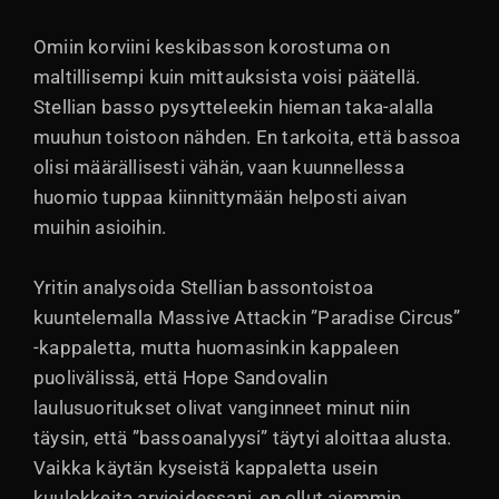
Omiin korviini keskibasson korostuma on
maltillisempi kuin mittauksista voisi päätellä.
Stellian basso pysytteleekin hieman taka-alalla
muuhun toistoon nähden. En tarkoita, että bassoa
olisi määrällisesti vähän, vaan kuunnellessa
huomio tuppaa kiinnittymään helposti aivan
muihin asioihin.
Yritin analysoida Stellian bassontoistoa
kuuntelemalla Massive Attackin ”Paradise Circus”
-kappaletta, mutta huomasinkin kappaleen
puolivälissä, että Hope Sandovalin
laulusuoritukset olivat vanginneet minut niin
täysin, että ”bassoanalyysi” täytyi aloittaa alusta.
Vaikka käytän kyseistä kappaletta usein
kuulokkeita arvioidessani, en ollut aiemmin