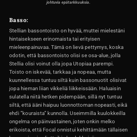
johtuvia epätarkkuuksia.
Basso:
Stellian bassontoisto on hyvää, muttei mielestäni
hintaisekseen erinomaista tai erityisen
mieleenpainuvaa. Tämä on lievä pettymys, koska
odotin, että bassontoisto olisi se osa-alue, jolla
Stellia olisi voinut olla jopa Utopiaa parempi.
Toisto on iskevää, tarkkaa ja nopeaa, mutta
kuunnellessa tuntuu siltä kuin bassonuotit olisivat
jopa hieman liian vikkeliä liikkeissään. Haluaisin
sulatella niitä hetken pidempään, sillä nyt tuntuu
siltä, että ääni haipuu luonnottoman nopeasti, eikä
ehdi ”kouraista” kunnolla. Useimmilla kuulokkeilla
ongelma on päinvastainen, joten onkin melko
erikoista, että Focal onnistui kehittämään tällaisen