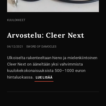
KISSA
KUULOKKEET
LINKIT
Arvostelu: Cleer Next
LÄHETETTY
04/12/2021
SWORD OF DAMOCLES
Ulkoiselta rakenteeltaan hieno ja mielenkiintoinen
Cleer Next on ääneltään yksi vahvimmista
kuulokekokonaisuuksista 500–1000 euron
hintaluokassa.
ARVOSTELU:
LUE LISÄÄ
CLEER
NEXT