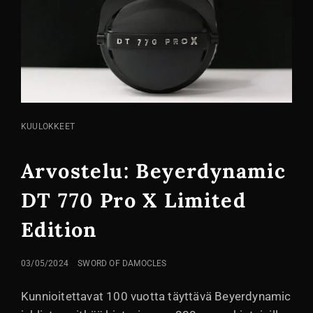
KISSA
KUULOKKEET
LINKIT
Arvostelu: Beyerdynamic
DT 770 Pro X Limited
Edition
LÄHETETTY
03/05/2024
SWORD OF DAMOCLES
Kunnioitettavat 100 vuotta täyttävä Beyerdynamic