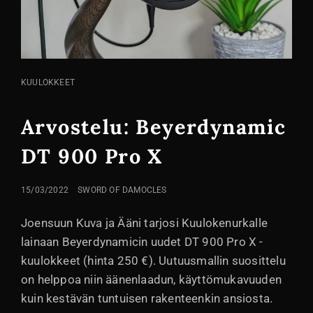
KISSA
KUULOKKEET
LINKIT
Arvostelu: Beyerdynamic
DT 900 Pro X
LÄHETETTY
15/03/2022
SWORD OF DAMOCLES
Joensuun Kuva ja Ääni tarjosi Kuulokenurkalle
lainaan Beyerdynamicin uudet DT 900 Pro X -
kuulokkeet (hinta 250 €). Uutuusmallin suosittelu
on helppoa niin äänenlaadun, käyttömukavuuden
kuin kestävän tuntuisen rakenteenkin ansiosta.