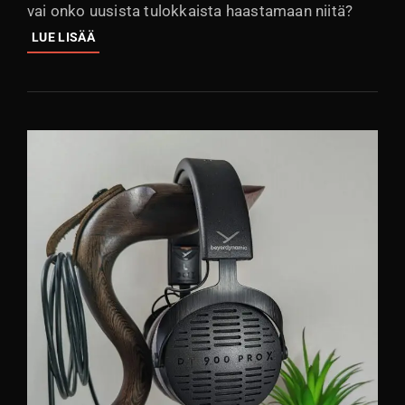
vai onko uusista tulokkaista haastamaan niitä?
VERTAILUSSA
LUE LISÄÄ
EDULLISET
SULJETUT
KUULOKKEET
–
MITÄ
SAA
100-
200
EUROLLA?