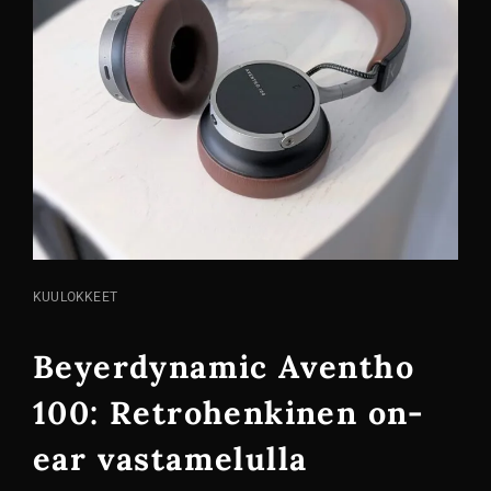
KISSA
KUULOKKEET
LINKIT
Beyerdynamic Aventho
100: Retrohenkinen on-
ear vastamelulla