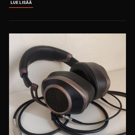
ARVOSTELU:
LUE LISÄÄ
BEYERDYNAMIC
DT
900
PRO
X