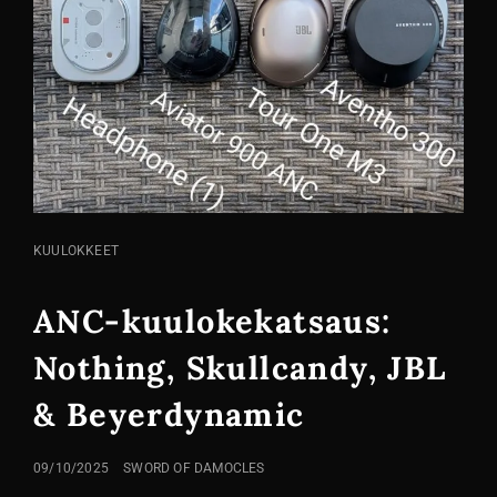
KISSA
KUULOKKEET
LINKIT
ANC-kuulokekatsaus:
Nothing, Skullcandy, JBL
& Beyerdynamic
LÄHETETTY
09/10/2025
SWORD OF DAMOCLES