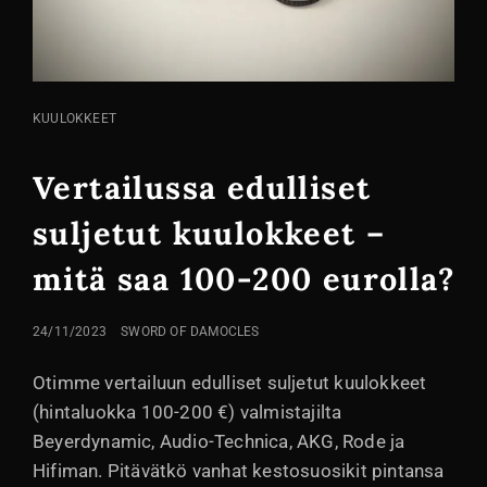
KISSA
KUULOKKEET
LINKIT
Vertailussa edulliset
suljetut kuulokkeet –
mitä saa 100-200 eurolla?
LÄHETETTY
24/11/2023
SWORD OF DAMOCLES
Otimme vertailuun edulliset suljetut kuulokkeet
(hintaluokka 100-200 €) valmistajilta
Beyerdynamic, Audio-Technica, AKG, Rode ja
Hifiman. Pitävätkö vanhat kestosuosikit pintansa