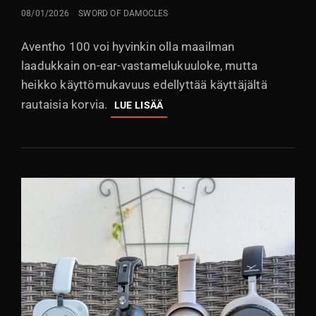
LÄHETETTY
08/01/2026
SWORD OF DAMOCLES
Aventho 100 voi hyvinkin olla maailman
laadukkain on-ear-vastamelukuuloke, mutta
heikko käyttömukavuus edellyttää käyttäjältä
rautaisia korvia.
BEYERDYNAMIC
LUE LISÄÄ
AVENTHO
100:
RETROHENKINEN
ON-
EAR
VASTAMELULLA