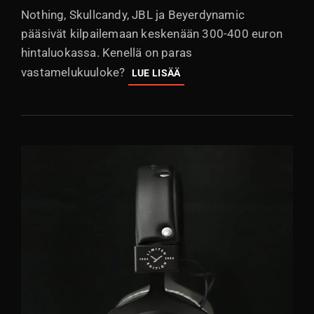
Nothing, Skullcandy, JBL ja Beyerdynamic
pääsivät kilpailemaan keskenään 300-400 euron
hintaluokassa. Kenellä on paras
vastamelukuuloke?
ANC-
LUE LISÄÄ
KUULOKEKATSAUS:
NOTHING,
SKULLCANDY,
JBL
&
BEYERDYNAMIC