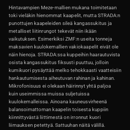
Hintavampien Meze-mallien mukana toimitetaan
toki vieläkin hienommat kaapelit, mutta STRADA:n
punottujen kaapeleiden sileä kangassukitus ja
metalliset liitinrungot tekevät niin ikään
vaikutuksen. Esimerkiksi ZMF:n useita tonneja
maksavien kuulokemallien vakiokaapelit eivät ole
näin hienoja. STRADA:ssa kuppeihin haarautuvista
osista kangassukitus fiksusti puuttuu, jolloin
kumikuori pysäyttää melko tehokkaasti vaatteisiin
hankautumisesta aiheutuvan rahinan ja kahinan.
Mikrofonisuus ei olekaan häirinnyt yhtä paljoa
kuin useimmissa muissa suljetuissa
kuulokemalleissa. Ainoana kauneusvirheenä
balansoimattoman kaapelin toisesta kuppiin
kiinnittyvästä liittimestä on irronnut kuori
liimauksen petettyä. Sattuuhan näitä välillä.