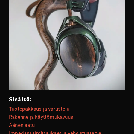
Sisältö:
Tuotepakkaus ja varustelu
Rakenne ja käyttömukavuus
Äänenlaatu
Impedanssimittaukset ja vahvistustarve