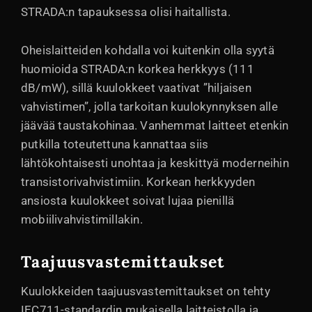
STRADA:n tapauksessa olisi haitallista.
Oheislaitteiden kohdalla voi kuitenkin olla syytä
huomioida STRADA:n korkea herkkyys (111
dB/mW), sillä kuulokkeet vaativat ”hiljaisen
vahvistimen”, jolla tarkoitan kuulokynnyksen alle
jäävää taustakohinaa. Vanhemmat laitteet etenkin
putkilla toteutettuna kannattaa siis
lähtökohtaisesti unohtaa ja keskittyä moderneihin
transistorivahvistimiin. Korkean herkkyyden
ansiosta kuulokkeet soivat lujaa pienillä
mobiilivahvistimillakin.
Taajuusvastemittaukset
Kuulokkeiden taajuusvastemittaukset on tehty
IEC711-standardin mukaisella laitteistolla ja