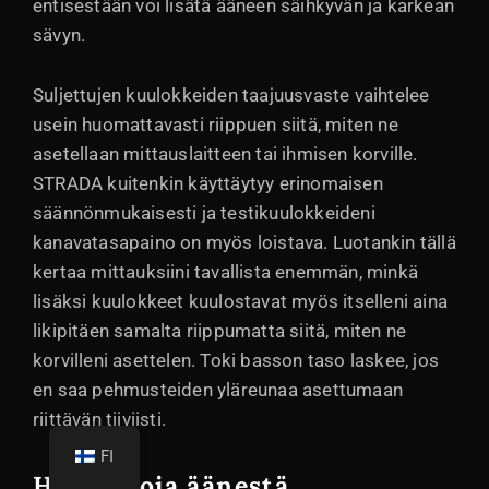
entisestään voi lisätä ääneen säihkyvän ja karkean
sävyn.
Suljettujen kuulokkeiden taajuusvaste vaihtelee
usein huomattavasti riippuen siitä, miten ne
asetellaan mittauslaitteen tai ihmisen korville.
STRADA kuitenkin käyttäytyy erinomaisen
säännönmukaisesti ja testikuulokkeideni
kanavatasapaino on myös loistava. Luotankin tällä
kertaa mittauksiini tavallista enemmän, minkä
lisäksi kuulokkeet kuulostavat myös itselleni aina
likipitäen samalta riippumatta siitä, miten ne
korvilleni asettelen. Toki basson taso laskee, jos
en saa pehmusteiden yläreunaa asettumaan
riittävän tiiviisti.
FI
Havaintoja äänestä