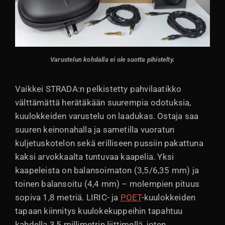
Varustelun kohdalla ei ole suotta pihistelty.
Vaikkei STRADA:n pelkistetty pahvilaatikko
välttämättä herätäkään suurempia odotuksia,
kuulokkeiden varustelu on laadukas. Ostaja saa
suuren keinonahalla ja sametilla vuoratun
kuljetuskotelon sekä erilliseen pussiin pakattuna
kaksi arvokkaalta tuntuvaa kaapelia. Yksi
kaapeleista on balansoimaton (3,5/6,35 mm) ja
toinen balansoitu (4,4 mm) – molempien pituus
sopiva 1,8 metriä. LIRIC- ja
POET
-kuulokkeiden
tapaan kiinnitys kuulokekuppeihin tapahtuu
kahdella 3,5 millimetrin liittimellä, joten