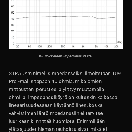
Kuulokkeiden impedanssivaste.
STRADA:n nimellisimpedanssiksi ilmoitetaan 109
Pro -mallin tapaan 40 ohmia, mikä omien
mittausteni perusteella ylittyy muutamalla
ohmilla. Impedanssikäyrä on kuitenkin kaikessa
lineaarisuudessaan käytännöllinen, koska
vahvistimen lähtöimpedanssiin ei tarvitse
juurikaan kiinnittää huomiota. Enimmillään
ylätaajuudet hieman rauhoittuisivat, mikä ei