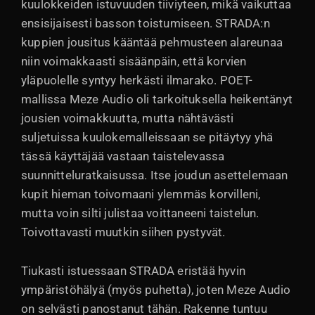
kuulokkeiden istuvuuden tiiviyteen, mikä vaikuttaa
ensisijaisesti basson toistumiseen. STRADA:n
kuppien jousitus kääntää pehmusteen alareunaa
niin voimakkaasti sisäänpäin, että korvien
yläpuolelle syntyy herkästi ilmarako. POET-
mallissa Meze Audio oli tarkoituksella heikentänyt
jousien voimakkuutta, mutta nähtävästi
suljetuissa kuulokemalleissaan se pitäytyy yhä
tässä käyttäjää vastaan taistelevassa
suunnitteluratkaisussa. Itse joudun asettelemaan
kupit hieman toivomaani ylemmäs korvilleni,
mutta voin silti julistaa voittaneeni taistelun.
Toivottavasti muutkin siihen pystyvät.
Tiukasti istuessaan STRADA eristää hyvin
ympäristöhälyä (myös puhetta), joten Meze Audio
on selvästi panostanut tähän. Rakenne tuntuu