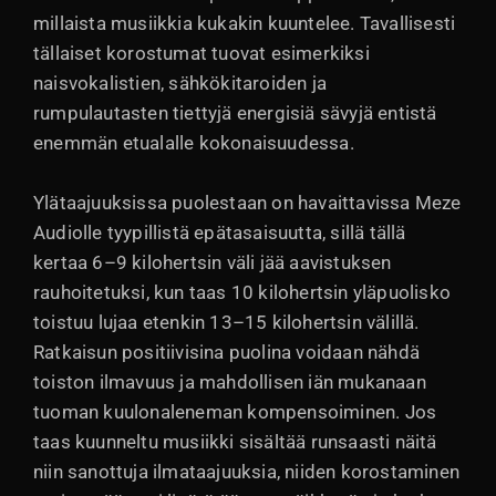
millaista musiikkia kukakin kuuntelee. Tavallisesti
tällaiset korostumat tuovat esimerkiksi
naisvokalistien, sähkökitaroiden ja
rumpulautasten tiettyjä energisiä sävyjä entistä
enemmän etualalle kokonaisuudessa.
Ylätaajuuksissa puolestaan on havaittavissa Meze
Audiolle tyypillistä epätasaisuutta, sillä tällä
kertaa 6–9 kilohertsin väli jää aavistuksen
rauhoitetuksi, kun taas 10 kilohertsin yläpuolisko
toistuu lujaa etenkin 13–15 kilohertsin välillä.
Ratkaisun positiivisina puolina voidaan nähdä
toiston ilmavuus ja mahdollisen iän mukanaan
tuoman kuulonaleneman kompensoiminen. Jos
taas kuunneltu musiikki sisältää runsaasti näitä
niin sanottuja ilmataajuuksia, niiden korostaminen