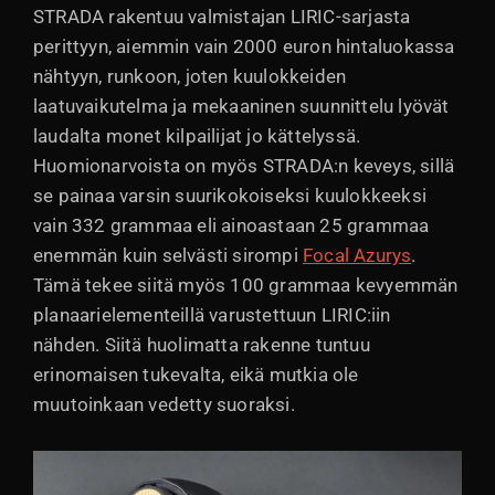
STRADA rakentuu valmistajan LIRIC-sarjasta
perittyyn, aiemmin vain 2000 euron hintaluokassa
nähtyyn, runkoon, joten kuulokkeiden
laatuvaikutelma ja mekaaninen suunnittelu lyövät
laudalta monet kilpailijat jo kättelyssä.
Huomionarvoista on myös STRADA:n keveys, sillä
se painaa varsin suurikokoiseksi kuulokkeeksi
vain 332 grammaa eli ainoastaan 25 grammaa
enemmän kuin selvästi sirompi
Focal Azurys
.
Tämä tekee siitä myös 100 grammaa kevyemmän
planaarielementeillä varustettuun LIRIC:iin
nähden. Siitä huolimatta rakenne tuntuu
erinomaisen tukevalta, eikä mutkia ole
muutoinkaan vedetty suoraksi.