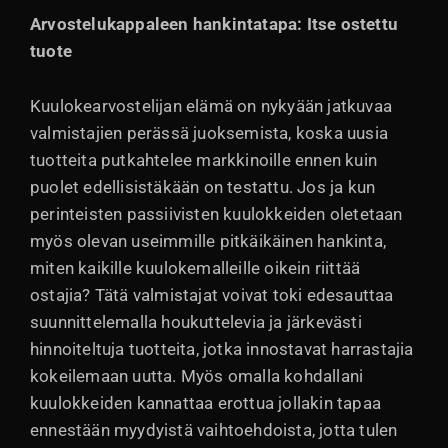
Arvostelukappaleen hankintatapa: Itse ostettu
tuote
Kuulokearvostelijan elämä on nykyään jatkuvaa
valmistajien perässä juoksemista, koska uusia
tuotteita putkahtelee markkinoille ennen kuin
puolet edellisistäkään on testattu. Jos ja kun
perinteisten passiivisten kuulokkeiden oletetaan
myös olevan useimmille pitkäikäinen hankinta,
miten kaikille kuulokemalleille oikein riittää
ostajia? Tätä valmistajat voivat toki edesauttaa
suunnittelemalla houkuttelevia ja järkevästi
hinnoiteltuja tuotteita, jotka innostavat harrastajia
kokeilemaan uutta. Myös omalla kohdallani
kuulokkeiden kannattaa erottua jollakin tapaa
ennestään myydyistä vaihtoehdoista, jotta tulen