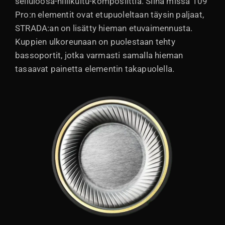
selluloosa-hiilikuitu-komposiittia. Siinä missä 109
Pro:n elementit ovat etupuoleltaan täysin paljaat,
STRADA:an on lisätty hieman etuvaimennusta.
Kuppien ulkoreunaan on puolestaan tehty
bassoportit, jotka varmasti samalla hieman
tasaavat painetta elementin takapuolella.