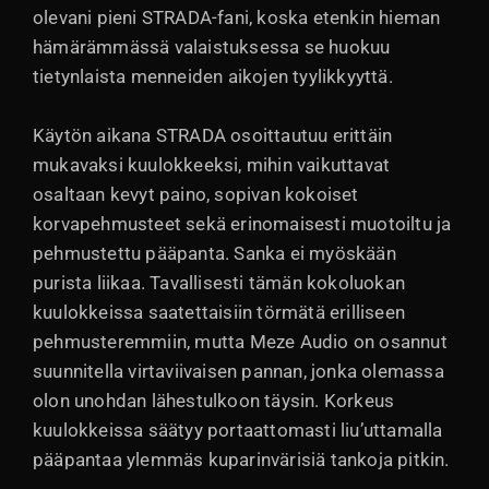
olevani pieni STRADA-fani, koska etenkin hieman
hämärämmässä valaistuksessa se huokuu
tietynlaista menneiden aikojen tyylikkyyttä.
Käytön aikana STRADA osoittautuu erittäin
mukavaksi kuulokkeeksi, mihin vaikuttavat
osaltaan kevyt paino, sopivan kokoiset
korvapehmusteet sekä erinomaisesti muotoiltu ja
pehmustettu pääpanta. Sanka ei myöskään
purista liikaa. Tavallisesti tämän kokoluokan
kuulokkeissa saatettaisiin törmätä erilliseen
pehmusteremmiin, mutta Meze Audio on osannut
suunnitella virtaviivaisen pannan, jonka olemassa
olon unohdan lähestulkoon täysin. Korkeus
kuulokkeissa säätyy portaattomasti liu’uttamalla
pääpantaa ylemmäs kuparinvärisiä tankoja pitkin.