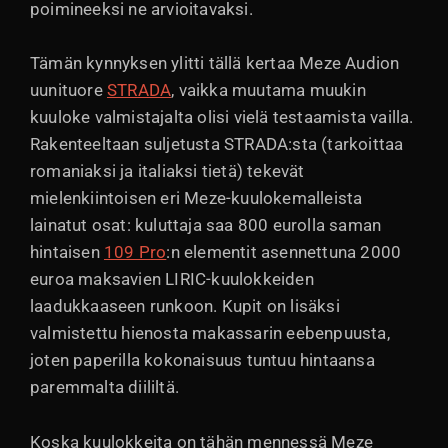
poimineeksi ne arvioitavaksi.
Tämän kynnyksen ylitti tällä kertaa Meze Audion
uunituore
STRADA
, vaikka muutama muukin
kuuloke valmistajalta olisi vielä testaamista vailla.
Rakenteeltaan suljetusta STRADA:sta (tarkoittaa
romaniaksi ja italiaksi tietä) tekevät
mielenkiintoisen eri Meze-kuulokemalleista
lainatut osat: kuluttaja saa 800 eurolla saman
hintaisen
109 Pro
:n elementit asennettuna 2000
euroa maksavien LIRIC-kuulokkeiden
laadukkaaseen runkoon. Kupit on lisäksi
valmistettu hienosta makassarin eebenpuusta,
joten paperilla kokonaisuus tuntuu hintaansa
paremmalta diililtä.
Koska kuulokkeita on tähän mennessä Meze