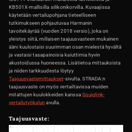
KB501X-mallisilla silikonikorvilla. Kuvaajissa
käytetään vertailupohjana tieteelliseen
tutkimukseen pohjautuvaa Harmanin
tavoitekäyrää (vuoden 2018 versio), joka on
yleistys siitä, millaisen taajuusvasteen mukainen
ääni kuulostaisi suurimman osan mielestä hyvältä
ja vastaisi tasapainoisia kaiuttimia hyvin
akustoidussa huoneessa. Lisätietoa mittauksista
ja niiden tarkkuudesta löytyy
Taajuusvastemittaukset
-sivulta. STRADA:n
taajuusvaste on myös vertailtavissa muiden
mitattujen kuulokkeiden kanssa
Squiglink-
vertailutyökalun
avulla.
Taajuusvaste: