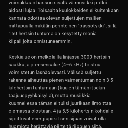
voimakkaan basson sisältävä musiikki potkii
aidosti lujaa. Toisaalta kuulokkeiden ei kuitenkaan
kannata odottaa olevan suljettujen mallien
mittapuulla mikään perinteinen ”bassotykki”, sillä
150 hertsin tuntuma on kesytetty monia
kilpailijoita onnistuneemmin.
Keskialue on melkolailla linjassa 3000 hertsiin
saakka ja preesensalue (4–6 kHz) toistuu
voimistetun läsnäolevasti. Välissä suljettu
rakenne aiheuttaa pienen vaimentuman noin 3,5
kilohertsin tuntumaan (kuulen tämän itsekin
taajuuspyyhkäisyllä), mutta musiikkia
kuunnellessa tämän ei tulisi juurikaan ilmoittaa
olemassa olostaan. 4 ja 5,5 kilohertsin kohdalle
sijoittuvat energiapiikit sen sijaan voivat olla
huomiota herättäviä piirteitä riippuen siitä,